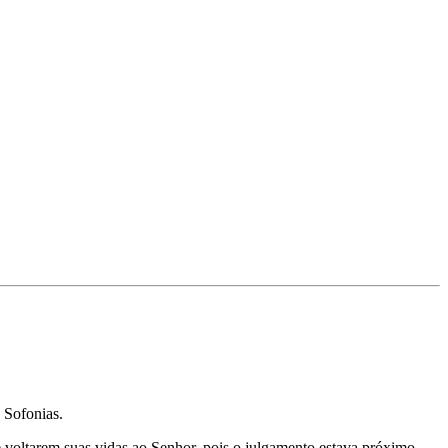
a Sofonias.
e voltarem suas vidas ao Senhor, pois o julgamento estava próximo.