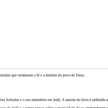
piradas que moldaram a fé e a história do povo de Deus.
ta Sofonias e o seu ministério em Judá. A autoria do livro é atribuída 
 povo de Judá e a outros povos sobre a necessidade de se arrependerem 