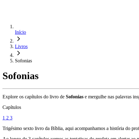
Início
Livros
Sofonias
Sofonias
Explore os capítulos do livro de
Sofonias
e mergulhe nas palavras ins
Capítulos
1
2
3
Trigésimo sexto livro da Bíblia, aqui acompanhamos a história do profe
Ao longo de 3 capítulos vemos as tentativas do profeta em alertar ao