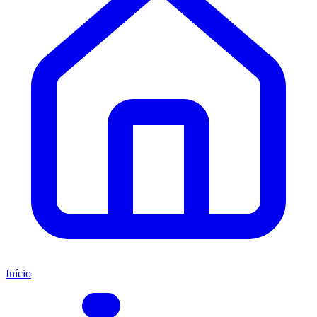
Início