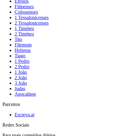
Efésios
Filipenses
Colossenses
1 Tessalonicenses
2 Tessalonicenses
1 Timóteo
2 Timóteo
Tito
Filemom
Hebreus
Tiago
1 Pedro
2 Pedro
1 João
2 João
3 João
Judas
Apocalipse
Parceiros
Escreva.ai
Redes Sociais
Para mais conteúdos diários,