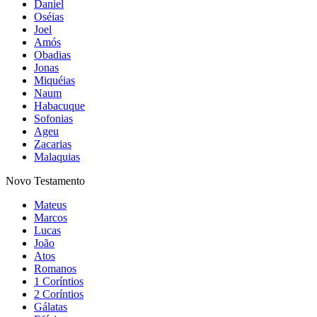
Daniel
Oséias
Joel
Amós
Obadias
Jonas
Miquéias
Naum
Habacuque
Sofonias
Ageu
Zacarias
Malaquias
Novo Testamento
Mateus
Marcos
Lucas
João
Atos
Romanos
1 Coríntios
2 Coríntios
Gálatas