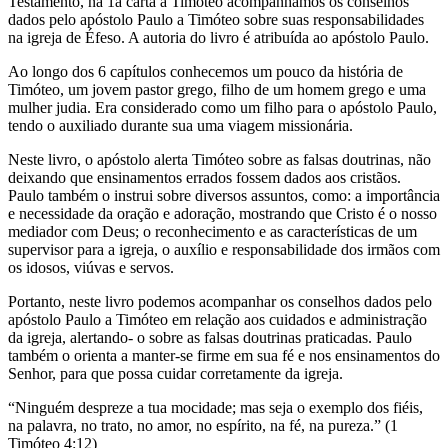
Testamento, na 1a carta a Timóteo acompanhamos os conselhos
dados pelo apóstolo Paulo a Timóteo sobre suas responsabilidades
na igreja de Éfeso. A autoria do livro é atribuída ao apóstolo Paulo.
Ao longo dos 6 capítulos conhecemos um pouco da história de
Timóteo, um jovem pastor grego, filho de um homem grego e uma
mulher judia. Era considerado como um filho para o apóstolo Paulo,
tendo o auxiliado durante sua uma viagem missionária.
Neste livro, o apóstolo alerta Timóteo sobre as falsas doutrinas, não
deixando que ensinamentos errados fossem dados aos cristãos.
Paulo também o instrui sobre diversos assuntos, como: a importância
e necessidade da oração e adoração, mostrando que Cristo é o nosso
mediador com Deus; o reconhecimento e as características de um
supervisor para a igreja, o auxílio e responsabilidade dos irmãos com
os idosos, viúvas e servos.
Portanto, neste livro podemos acompanhar os conselhos dados pelo
apóstolo Paulo a Timóteo em relação aos cuidados e administração
da igreja, alertando- o sobre as falsas doutrinas praticadas. Paulo
também o orienta a manter-se firme em sua fé e nos ensinamentos do
Senhor, para que possa cuidar corretamente da igreja.
“Ninguém despreze a tua mocidade; mas seja o exemplo dos fiéis,
na palavra, no trato, no amor, no espírito, na fé, na pureza.” (1
Timóteo 4:12)