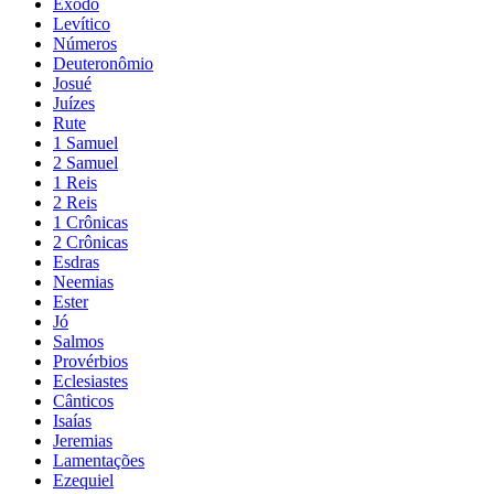
Êxodo
Levítico
Números
Deuteronômio
Josué
Juízes
Rute
1 Samuel
2 Samuel
1 Reis
2 Reis
1 Crônicas
2 Crônicas
Esdras
Neemias
Ester
Jó
Salmos
Provérbios
Eclesiastes
Cânticos
Isaías
Jeremias
Lamentações
Ezequiel