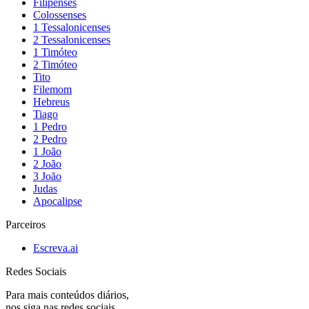
Filipenses
Colossenses
1 Tessalonicenses
2 Tessalonicenses
1 Timóteo
2 Timóteo
Tito
Filemom
Hebreus
Tiago
1 Pedro
2 Pedro
1 João
2 João
3 João
Judas
Apocalipse
Parceiros
Escreva.ai
Redes Sociais
Para mais conteúdos diários,
nos siga nas redes sociais.