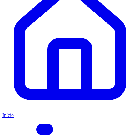
Início