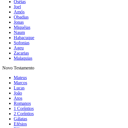
Oséias
Joel
Amós
Obadias
Jonas
Miquéias
Naum
Habacuque
Sofonias
Ageu
Zacarias
Malaquias
Novo Testamento
Mateus
Marcos
Lucas
João
Atos
Romanos
1 Coríntios
2 Coríntios
Gálatas
Efésios