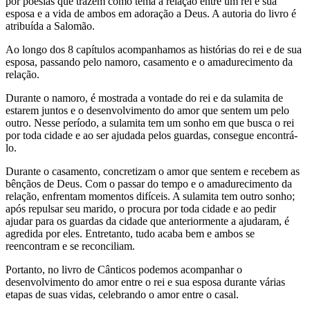
por poesias que trazem como tema a relação entre um rei e sua
esposa e a vida de ambos em adoração a Deus. A autoria do livro é
atribuída a Salomão.
Ao longo dos 8 capítulos acompanhamos as histórias do rei e de sua
esposa, passando pelo namoro, casamento e o amadurecimento da
relação.
Durante o namoro, é mostrada a vontade do rei e da sulamita de
estarem juntos e o desenvolvimento do amor que sentem um pelo
outro. Nesse período, a sulamita tem um sonho em que busca o rei
por toda cidade e ao ser ajudada pelos guardas, consegue encontrá-
lo.
Durante o casamento, concretizam o amor que sentem e recebem as
bênçãos de Deus. Com o passar do tempo e o amadurecimento da
relação, enfrentam momentos difíceis. A sulamita tem outro sonho;
após repulsar seu marido, o procura por toda cidade e ao pedir
ajudar para os guardas da cidade que anteriormente a ajudaram, é
agredida por eles. Entretanto, tudo acaba bem e ambos se
reencontram e se reconciliam.
Portanto, no livro de Cânticos podemos acompanhar o
desenvolvimento do amor entre o rei e sua esposa durante várias
etapas de suas vidas, celebrando o amor entre o casal.