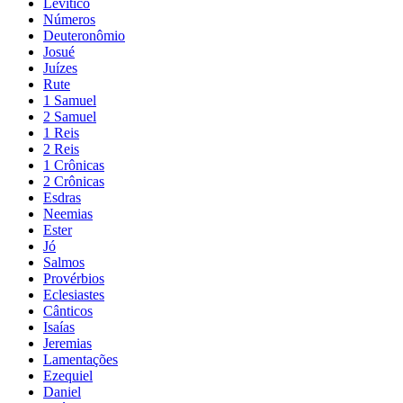
Levítico
Números
Deuteronômio
Josué
Juízes
Rute
1 Samuel
2 Samuel
1 Reis
2 Reis
1 Crônicas
2 Crônicas
Esdras
Neemias
Ester
Jó
Salmos
Provérbios
Eclesiastes
Cânticos
Isaías
Jeremias
Lamentações
Ezequiel
Daniel