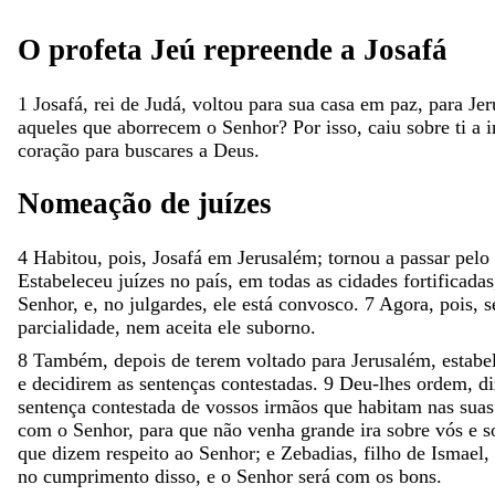
O
profeta
Jeú
repreende
a
Josafá
1
Josafá
,
rei
de
Judá
,
voltou
para
sua
casa
em
paz
,
para
Jer
aqueles
que
aborrecem
o
Senhor
?
Por
isso
,
caiu
sobre
ti
a
i
coração
para
buscares
a
Deus
.
Nomeação
de
juízes
4
Habitou
,
pois
,
Josafá
em
Jerusalém
;
tornou
a
passar
pelo
Estabeleceu
juízes
no
país
,
em
todas
as
cidades
fortificadas
Senhor
,
e
,
no
julgardes
,
ele
está
convosco
.
7
Agora
,
pois
,
s
parcialidade
,
nem
aceita
ele
suborno
.
8
Também
,
depois
de
terem
voltado
para
Jerusalém
,
estabe
e
decidirem
as
sentenças
contestadas
.
9
Deu-lhes
ordem
,
d
sentença
contestada
de
vossos
irmãos
que
habitam
nas
sua
com
o
Senhor
,
para
que
não
venha
grande
ira
sobre
vós
e
s
que
dizem
respeito
ao
Senhor
;
e
Zebadias
,
filho
de
Ismael
,
no
cumprimento
disso
,
e
o
Senhor
será
com
os
bons
.