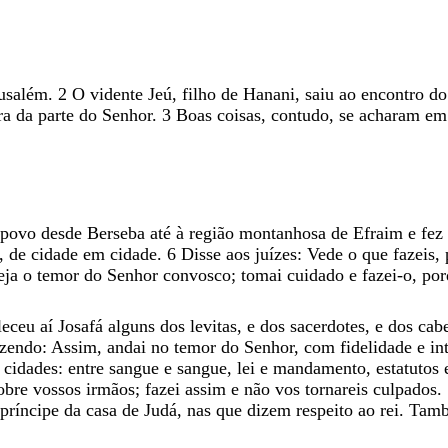
usalém
.
2
O
vidente
Jeú
,
filho
de
Hanani
,
saiu
ao
encontro
d
ra
da
parte
do
Senhor
.
3
Boas
coisas
,
contudo
,
se
acharam
e
povo
desde
Berseba
até
à
região
montanhosa
de
Efraim
e
fez
,
de
cidade
em
cidade
.
6
Disse
aos
juízes
:
Vede
o
que
fazeis
,
eja
o
temor
do
Senhor
convosco
;
tomai
cuidado
e
fazei-o
,
po
leceu
aí
Josafá
alguns
dos
levitas
,
e
dos
sacerdotes
,
e
dos
cab
izendo
:
Assim
,
andai
no
temor
do
Senhor
,
com
fidelidade
e
in
s
cidades
:
entre
sangue
e
sangue
,
lei
e
mandamento
,
estatutos
obre
vossos
irmãos
;
fazei
assim
e
não
vos
tornareis
culpados
.
príncipe
da
casa
de
Judá
,
nas
que
dizem
respeito
ao
rei
.
Tam