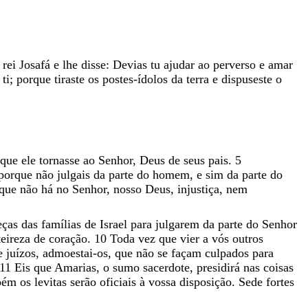
o
rei
Josafá
e
lhe
disse
:
Devias
tu
ajudar
ao
perverso
e
amar
m
ti
;
porque
tiraste
os
postes-ídolos
da
terra
e
dispuseste
o
que
ele
tornasse
ao
Senhor
,
Deus
de
seus
pais
.
5
porque
não
julgais
da
parte
do
homem
,
e
sim
da
parte
do
rque
não
há
no
Senhor
,
nosso
Deus
,
injustiça
,
nem
eças
das
famílias
de
Israel
para
julgarem
da
parte
do
Senhor
teireza
de
coração
.
10
Toda
vez
que
vier
a
vós
outros
e
juízos
,
admoestai-os
,
que
não
se
façam
culpados
para
11
Eis
que
Amarias
,
o
sumo
sacerdote
,
presidirá
nas
coisas
bém
os
levitas
serão
oficiais
à
vossa
disposição
.
Sede
fortes