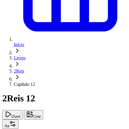
Início
Livros
2Reis
Capítulo 12
2Reis 12
Ouvir
Criar
Aa