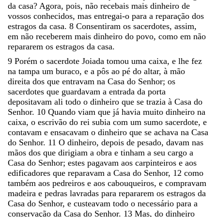
da
casa
?
Agora
,
pois
,
não
recebais
mais
dinheiro
de
vossos
conhecidos
,
mas
entregai-o
para
a
reparação
dos
estragos
da
casa
.
8
Consentiram
os
sacerdotes
,
assim
,
em
não
receberem
mais
dinheiro
do
povo
,
como
em
não
repararem
os
estragos
da
casa
.
9
Porém
o
sacerdote
Joiada
tomou
uma
caixa
,
e
lhe
fez
na
tampa
um
buraco
,
e
a
pôs
ao
pé
do
altar
,
à
mão
direita
dos
que
entravam
na
Casa
do
Senhor
;
os
sacerdotes
que
guardavam
a
entrada
da
porta
depositavam
ali
todo
o
dinheiro
que
se
trazia
à
Casa
do
Senhor
.
10
Quando
viam
que
já
havia
muito
dinheiro
na
caixa
,
o
escrivão
do
rei
subia
com
um
sumo
sacerdote
,
e
contavam
e
ensacavam
o
dinheiro
que
se
achava
na
Casa
do
Senhor
.
11
O
dinheiro
,
depois
de
pesado
,
davam
nas
mãos
dos
que
dirigiam
a
obra
e
tinham
a
seu
cargo
a
Casa
do
Senhor
;
estes
pagavam
aos
carpinteiros
e
aos
edificadores
que
reparavam
a
Casa
do
Senhor
,
12
como
também
aos
pedreiros
e
aos
cabouqueiros
,
e
compravam
madeira
e
pedras
lavradas
para
repararem
os
estragos
da
Casa
do
Senhor
,
e
custeavam
todo
o
necessário
para
a
conservação
da
Casa
do
Senhor
.
13
Mas
,
do
dinheiro