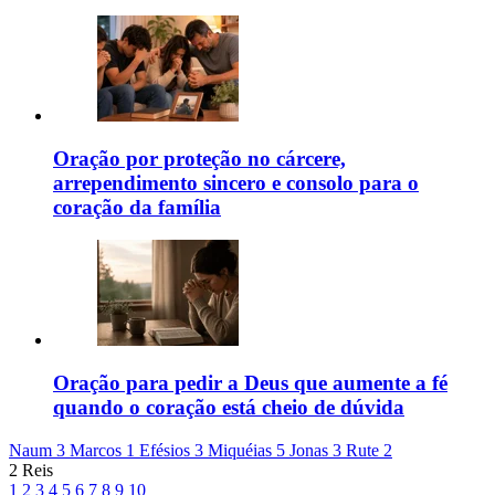
Oração por proteção no cárcere,
arrependimento sincero e consolo para o
coração da família
Oração para pedir a Deus que aumente a fé
quando o coração está cheio de dúvida
Naum 3
Marcos 1
Efésios 3
Miquéias 5
Jonas 3
Rute 2
2 Reis
1
2
3
4
5
6
7
8
9
10