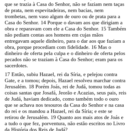
que
se
trazia
à
Casa
do
Senhor
,
não
se
faziam
nem
taças
de
prata
,
nem
espevitadeiras
,
nem
bacias
,
nem
trombetas
,
nem
vaso
algum
de
ouro
ou
de
prata
para
a
Casa
do
Senhor
.
14
Porque
o
davam
aos
que
dirigiam
a
obra
e
reparavam
com
ele
a
Casa
do
Senhor
.
15
Também
não
pediam
contas
aos
homens
em
cujas
mãos
entregavam
aquele
dinheiro
,
para
o
dar
aos
que
faziam
a
obra
,
porque
procediam
com
fidelidade
.
16
Mas
o
dinheiro
de
oferta
pela
culpa
e
o
dinheiro
de
oferta
pelos
pecados
não
se
traziam
à
Casa
do
Senhor
;
eram
para
os
sacerdotes
.
17
Então
,
subiu
Hazael
,
rei
da
Síria
,
e
pelejou
contra
Gate
,
e
a
tomou
;
depois
,
Hazael
resolveu
marchar
contra
Jerusalém
.
18
Porém
Joás
,
rei
de
Judá
,
tomou
todas
as
coisas
santas
que
Josafá
,
Jeorão
e
Acazias
,
seus
pais
,
reis
de
Judá
,
haviam
dedicado
,
como
também
todo
o
ouro
que
se
achava
nos
tesouros
da
Casa
do
Senhor
e
na
casa
do
rei
e
os
mandou
a
Hazael
,
rei
da
Síria
;
e
este
se
retirou
de
Jerusalém
.
19
Quanto
aos
mais
atos
de
Joás
e
a
tudo
o
que
fez
,
porventura
,
não
estão
escritos
no
Livro
da
História
dos
Reis
de
Judá
?