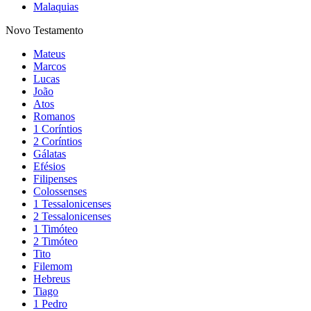
Malaquias
Novo Testamento
Mateus
Marcos
Lucas
João
Atos
Romanos
1 Coríntios
2 Coríntios
Gálatas
Efésios
Filipenses
Colossenses
1 Tessalonicenses
2 Tessalonicenses
1 Timóteo
2 Timóteo
Tito
Filemom
Hebreus
Tiago
1 Pedro