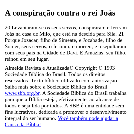
A
conspiração
contra
o
rei
Joás
20
Levantaram-se
os
seus
servos
,
conspiraram
e
feriram
Joás
na
casa
de
Milo
,
que
está
na
descida
para
Sila
.
21
Porque
Jozacar
,
filho
de
Simeate
,
e
Jozabade
,
filho
de
Somer
,
seus
servos
,
o
feriram
,
e
morreu
;
e
o
sepultaram
com
seus
pais
na
Cidade
de
Davi
.
E
Amazias
,
seu
filho
,
reinou
em
seu
lugar
.
Almeida Revista e Atualizada
© Copyright ©
1993
Sociedade Bíblica do Brasil. Todos os direitos
reservados. Texto bíblico utilizado com autorização.
Saiba mais sobre a Sociedade Bíblica do Brasil
www.sbb.org.br
. A Sociedade Bíblica do Brasil trabalha
para que a Bíblia esteja, efetivamente, ao alcance de
todos e seja lida por todos. A SBB é uma entidade sem
fins lucrativos, dedicada a promover o desenvolvimento
integral do ser humano.
Você também pode ajudar a
Causa da Bíblia!