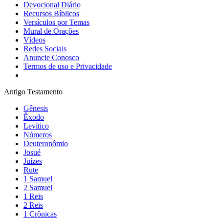
Devocional Diário
Recursos Bíblicos
Versículos por Temas
Mural de Orações
Vídeos
Redes Sociais
Anuncie Conosco
Termos de uso e Privacidade
Antigo Testamento
Gênesis
Êxodo
Levítico
Números
Deuteronômio
Josué
Juízes
Rute
1 Samuel
2 Samuel
1 Reis
2 Reis
1 Crônicas