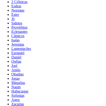
2 Crônicas
Esdras
Neemias
Ester
Jó
Salmos
Provérbios
Eclesiastes
Cânticos
Isaías
Jeremias
Lamentações
Ezequiel
Daniel
Oséias
Joel
Amós
Obadias
Jonas
Miquéias
Naum
Habacuque
Sofonias
Ageu
Zacarias