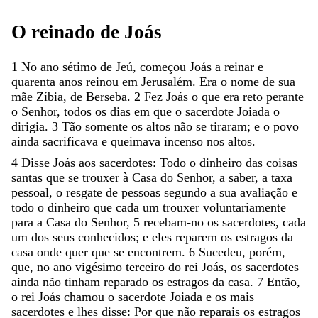
O
reinado
de
Joás
1
No
ano
sétimo
de
Jeú
,
começou
Joás
a
reinar
e
quarenta
anos
reinou
em
Jerusalém
.
Era
o
nome
de
sua
mãe
Zíbia
,
de
Berseba
.
2
Fez
Joás
o
que
era
reto
perante
o
Senhor
,
todos
os
dias
em
que
o
sacerdote
Joiada
o
dirigia
.
3
Tão
somente
os
altos
não
se
tiraram
;
e
o
povo
ainda
sacrificava
e
queimava
incenso
nos
altos
.
4
Disse
Joás
aos
sacerdotes
:
Todo
o
dinheiro
das
coisas
santas
que
se
trouxer
à
Casa
do
Senhor
,
a
saber
,
a
taxa
pessoal
,
o
resgate
de
pessoas
segundo
a
sua
avaliação
e
todo
o
dinheiro
que
cada
um
trouxer
voluntariamente
para
a
Casa
do
Senhor
,
5
recebam-no
os
sacerdotes
,
cada
um
dos
seus
conhecidos
;
e
eles
reparem
os
estragos
da
casa
onde
quer
que
se
encontrem
.
6
Sucedeu
,
porém
,
que
,
no
ano
vigésimo
terceiro
do
rei
Joás
,
os
sacerdotes
ainda
não
tinham
reparado
os
estragos
da
casa
.
7
Então
,
o
rei
Joás
chamou
o
sacerdote
Joiada
e
os
mais
sacerdotes
e
lhes
disse
:
Por
que
não
reparais
os
estragos