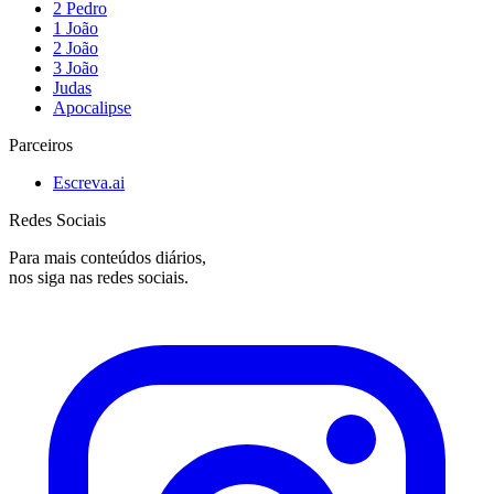
2 Pedro
1 João
2 João
3 João
Judas
Apocalipse
Parceiros
Escreva.ai
Redes Sociais
Para mais conteúdos diários,
nos siga nas redes sociais.