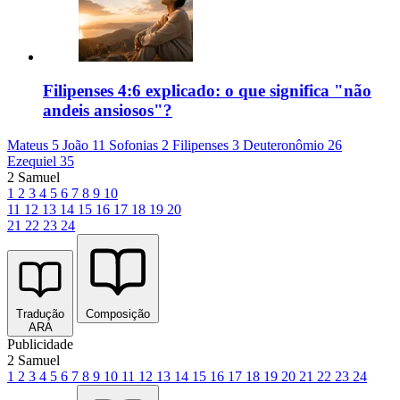
Filipenses 4:6 explicado: o que significa "não
andeis ansiosos"?
Mateus 5
João 11
Sofonias 2
Filipenses 3
Deuteronômio 26
Ezequiel 35
2 Samuel
1
2
3
4
5
6
7
8
9
10
11
12
13
14
15
16
17
18
19
20
21
22
23
24
Tradução
Composição
ARA
Publicidade
2 Samuel
1
2
3
4
5
6
7
8
9
10
11
12
13
14
15
16
17
18
19
20
21
22
23
24