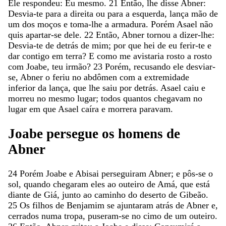
Ele
respondeu
:
Eu
mesmo
.
21
Então
,
lhe
disse
Abner
:
Desvia-te
para
a
direita
ou
para
a
esquerda
,
lança
mão
de
um
dos
moços
e
toma-lhe
a
armadura
.
Porém
Asael
não
quis
apartar-se
dele
.
22
Então
,
Abner
tornou
a
dizer-lhe
:
Desvia-te
de
detrás
de
mim
;
por
que
hei
de
eu
ferir-te
e
dar
contigo
em
terra
?
E
como
me
avistaria
rosto
a
rosto
com
Joabe
,
teu
irmão
?
23
Porém
,
recusando
ele
desviar-
se
,
Abner
o
feriu
no
abdômen
com
a
extremidade
inferior
da
lança
,
que
lhe
saiu
por
detrás
.
Asael
caiu
e
morreu
no
mesmo
lugar
;
todos
quantos
chegavam
no
lugar
em
que
Asael
caíra
e
morrera
paravam
.
Joabe
persegue
os
homens
de
Abner
24
Porém
Joabe
e
Abisai
perseguiram
Abner
;
e
pôs-se
o
sol
,
quando
chegaram
eles
ao
outeiro
de
Amá
,
que
está
diante
de
Giá
,
junto
ao
caminho
do
deserto
de
Gibeão
.
25
Os
filhos
de
Benjamim
se
ajuntaram
atrás
de
Abner
e
,
cerrados
numa
tropa
,
puseram-se
no
cimo
de
um
outeiro
.