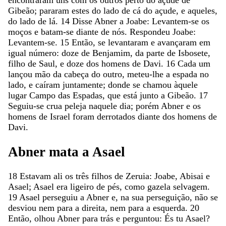
encontraram
uns
com
os
outros
perto
do
açude
de
Gibeão
;
pararam
estes
do
lado
de
cá
do
açude
,
e
aqueles
,
do
lado
de
lá
.
14
Disse
Abner
a
Joabe
:
Levantem-se
os
moços
e
batam-se
diante
de
nós
.
Respondeu
Joabe
:
Levantem-se
.
15
Então
,
se
levantaram
e
avançaram
em
igual
número
:
doze
de
Benjamim
,
da
parte
de
Isbosete
,
filho
de
Saul
,
e
doze
dos
homens
de
Davi
.
16
Cada
um
lançou
mão
da
cabeça
do
outro
,
meteu-lhe
a
espada
no
lado
,
e
caíram
juntamente
;
donde
se
chamou
àquele
lugar
Campo
das
Espadas
,
que
está
junto
a
Gibeão
.
17
Seguiu-se
crua
peleja
naquele
dia
;
porém
Abner
e
os
homens
de
Israel
foram
derrotados
diante
dos
homens
de
Davi
.
Abner
mata
a
Asael
18
Estavam
ali
os
três
filhos
de
Zeruia
:
Joabe
,
Abisai
e
Asael
;
Asael
era
ligeiro
de
pés
,
como
gazela
selvagem
.
19
Asael
perseguiu
a
Abner
e
,
na
sua
perseguição
,
não
se
desviou
nem
para
a
direita
,
nem
para
a
esquerda
.
20
Então
,
olhou
Abner
para
trás
e
perguntou
:
És
tu
Asael
?