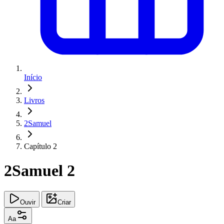
Início
Livros
2Samuel
Capítulo 2
2Samuel 2
Ouvir
Criar
Aa