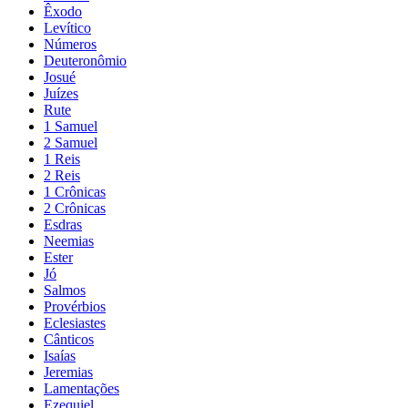
Êxodo
Levítico
Números
Deuteronômio
Josué
Juízes
Rute
1 Samuel
2 Samuel
1 Reis
2 Reis
1 Crônicas
2 Crônicas
Esdras
Neemias
Ester
Jó
Salmos
Provérbios
Eclesiastes
Cânticos
Isaías
Jeremias
Lamentações
Ezequiel