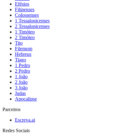
Efésios
Filipenses
Colossenses
1 Tessalonicenses
2 Tessalonicenses
1 Timóteo
2 Timóteo
Tito
Filemom
Hebreus
Tiago
1 Pedro
2 Pedro
1 João
2 João
3 João
Judas
Apocalipse
Parceiros
Escreva.ai
Redes Sociais