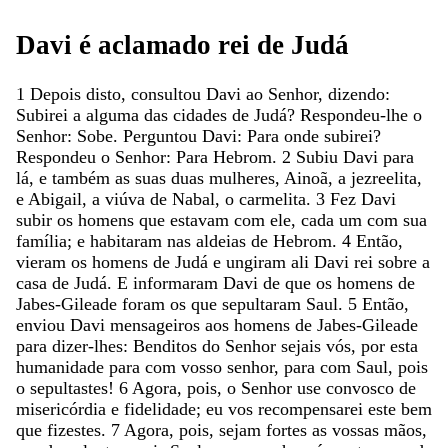
Davi
é
aclamado
rei
de
Judá
1
Depois
disto
,
consultou
Davi
ao
Senhor
,
dizendo
:
Subirei
a
alguma
das
cidades
de
Judá
?
Respondeu-lhe
o
Senhor
:
Sobe
.
Perguntou
Davi
:
Para
onde
subirei
?
Respondeu
o
Senhor
:
Para
Hebrom
.
2
Subiu
Davi
para
lá
,
e
também
as
suas
duas
mulheres
,
Ainoã
,
a
jezreelita
,
e
Abigail
,
a
viúva
de
Nabal
,
o
carmelita
.
3
Fez
Davi
subir
os
homens
que
estavam
com
ele
,
cada
um
com
sua
família
;
e
habitaram
nas
aldeias
de
Hebrom
.
4
Então
,
vieram
os
homens
de
Judá
e
ungiram
ali
Davi
rei
sobre
a
casa
de
Judá
.
E
informaram
Davi
de
que
os
homens
de
Jabes-Gileade
foram
os
que
sepultaram
Saul
.
5
Então
,
enviou
Davi
mensageiros
aos
homens
de
Jabes-Gileade
para
dizer-lhes
:
Benditos
do
Senhor
sejais
vós
,
por
esta
humanidade
para
com
vosso
senhor
,
para
com
Saul
,
pois
o
sepultastes
!
6
Agora
,
pois
,
o
Senhor
use
convosco
de
misericórdia
e
fidelidade
;
eu
vos
recompensarei
este
bem
que
fizestes
.
7
Agora
,
pois
,
sejam
fortes
as
vossas
mãos
,