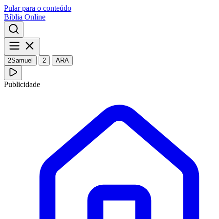
Pular para o conteúdo
Bíblia Online
2Samuel
2
ARA
Publicidade