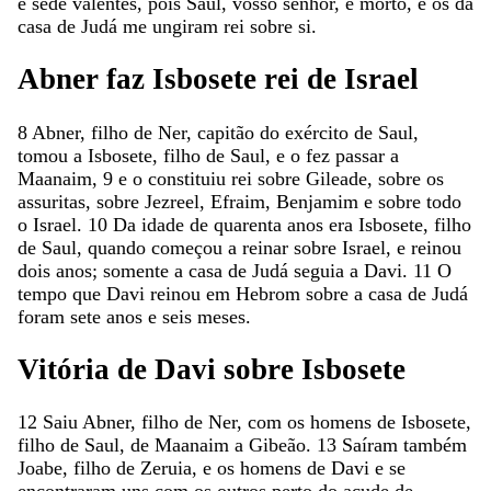
e
sede
valentes
,
pois
Saul
,
vosso
senhor
,
é
morto
,
e
os
da
casa
de
Judá
me
ungiram
rei
sobre
si
.
Abner
faz
Isbosete
rei
de
Israel
8
Abner
,
filho
de
Ner
,
capitão
do
exército
de
Saul
,
tomou
a
Isbosete
,
filho
de
Saul
,
e
o
fez
passar
a
Maanaim
,
9
e
o
constituiu
rei
sobre
Gileade
,
sobre
os
assuritas
,
sobre
Jezreel
,
Efraim
,
Benjamim
e
sobre
todo
o
Israel
.
10
Da
idade
de
quarenta
anos
era
Isbosete
,
filho
de
Saul
,
quando
começou
a
reinar
sobre
Israel
,
e
reinou
dois
anos
;
somente
a
casa
de
Judá
seguia
a
Davi
.
11
O
tempo
que
Davi
reinou
em
Hebrom
sobre
a
casa
de
Judá
foram
sete
anos
e
seis
meses
.
Vitória
de
Davi
sobre
Isbosete
12
Saiu
Abner
,
filho
de
Ner
,
com
os
homens
de
Isbosete
,
filho
de
Saul
,
de
Maanaim
a
Gibeão
.
13
Saíram
também
Joabe
,
filho
de
Zeruia
,
e
os
homens
de
Davi
e
se