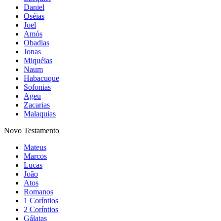
Daniel
Oséias
Joel
Amós
Obadias
Jonas
Miquéias
Naum
Habacuque
Sofonias
Ageu
Zacarias
Malaquias
Novo Testamento
Mateus
Marcos
Lucas
João
Atos
Romanos
1 Coríntios
2 Coríntios
Gálatas