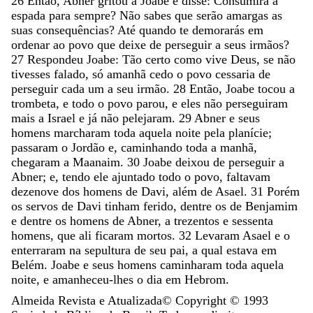
26
Então
,
Abner
gritou
a
Joabe
e
disse
:
Consumirá
a
espada
para
sempre
?
Não
sabes
que
serão
amargas
as
suas
consequências
?
Até
quando
te
demorarás
em
ordenar
ao
povo
que
deixe
de
perseguir
a
seus
irmãos
?
27
Respondeu
Joabe
:
Tão
certo
como
vive
Deus
,
se
não
tivesses
falado
,
só
amanhã
cedo
o
povo
cessaria
de
perseguir
cada
um
a
seu
irmão
.
28
Então
,
Joabe
tocou
a
trombeta
,
e
todo
o
povo
parou
,
e
eles
não
perseguiram
mais
a
Israel
e
já
não
pelejaram
.
29
Abner
e
seus
homens
marcharam
toda
aquela
noite
pela
planície
;
passaram
o
Jordão
e
,
caminhando
toda
a
manhã
,
chegaram
a
Maanaim
.
30
Joabe
deixou
de
perseguir
a
Abner
;
e
,
tendo
ele
ajuntado
todo
o
povo
,
faltavam
dezenove
dos
homens
de
Davi
,
além
de
Asael
.
31
Porém
os
servos
de
Davi
tinham
ferido
,
dentre
os
de
Benjamim
e
dentre
os
homens
de
Abner
,
a
trezentos
e
sessenta
homens
,
que
ali
ficaram
mortos
.
32
Levaram
Asael
e
o
enterraram
na
sepultura
de
seu
pai
,
a
qual
estava
em
Belém
.
Joabe
e
seus
homens
caminharam
toda
aquela
noite
,
e
amanheceu-lhes
o
dia
em
Hebrom
.
Almeida Revista e Atualizada
© Copyright ©
1993