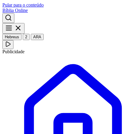
Pular para o conteúdo
Bíblia Online
Hebreus
2
ARA
Publicidade