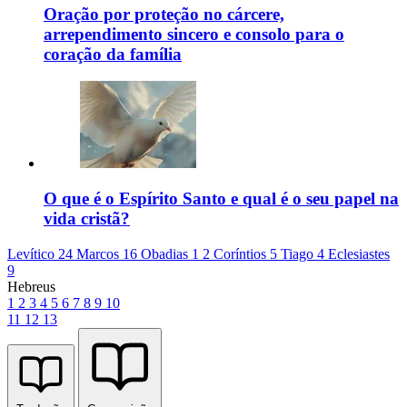
Oração por proteção no cárcere,
arrependimento sincero e consolo para o
coração da família
O que é o Espírito Santo e qual é o seu papel na
vida cristã?
Levítico 24
Marcos 16
Obadias 1
2 Coríntios 5
Tiago 4
Eclesiastes
9
Hebreus
1
2
3
4
5
6
7
8
9
10
11
12
13