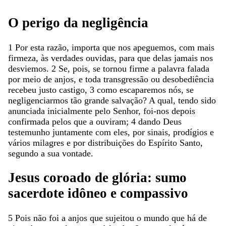
O
perigo
da
negligência
1
Por
esta
razão
,
importa
que
nos
apeguemos
,
com
mais
firmeza
,
às
verdades
ouvidas
,
para
que
delas
jamais
nos
desviemos
.
2
Se
,
pois
,
se
tornou
firme
a
palavra
falada
por
meio
de
anjos
,
e
toda
transgressão
ou
desobediência
recebeu
justo
castigo
,
3
como
escaparemos
nós
,
se
negligenciarmos
tão
grande
salvação
?
A
qual
,
tendo
sido
anunciada
inicialmente
pelo
Senhor
,
foi-nos
depois
confirmada
pelos
que
a
ouviram
;
4
dando
Deus
testemunho
juntamente
com
eles
,
por
sinais
,
prodígios
e
vários
milagres
e
por
distribuições
do
Espírito
Santo
,
segundo
a
sua
vontade
.
Jesus
coroado
de
glória
:
sumo
sacerdote
idôneo
e
compassivo
5
Pois
não
foi
a
anjos
que
sujeitou
o
mundo
que
há
de