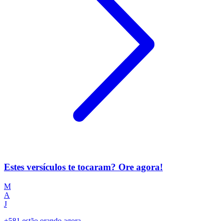
Estes versículos te tocaram? Ore agora!
M
A
J
+581 estão orando agora.