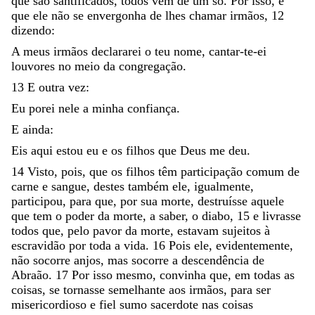
que
são
santificados
,
todos
vêm
de
um
só
.
Por
isso
,
é
que
ele
não
se
envergonha
de
lhes
chamar
irmãos
,
12
dizendo
:
A
meus
irmãos
declararei
o
teu
nome
,
cantar-te-ei
louvores
no
meio
da
congregação
.
13
E
outra
vez
:
Eu
porei
nele
a
minha
confiança
.
E
ainda
:
Eis
aqui
estou
eu
e
os
filhos
que
Deus
me
deu
.
14
Visto
,
pois
,
que
os
filhos
têm
participação
comum
de
carne
e
sangue
,
destes
também
ele
,
igualmente
,
participou
,
para
que
,
por
sua
morte
,
destruísse
aquele
que
tem
o
poder
da
morte
,
a
saber
,
o
diabo
,
15
e
livrasse
todos
que
,
pelo
pavor
da
morte
,
estavam
sujeitos
à
escravidão
por
toda
a
vida
.
16
Pois
ele
,
evidentemente
,
não
socorre
anjos
,
mas
socorre
a
descendência
de
Abraão
.
17
Por
isso
mesmo
,
convinha
que
,
em
todas
as
coisas
,
se
tornasse
semelhante
aos
irmãos
,
para
ser
misericordioso
e
fiel
sumo
sacerdote
nas
coisas