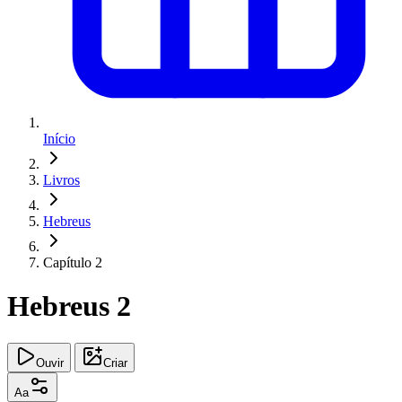
Início
Livros
Hebreus
Capítulo 2
Hebreus 2
Ouvir
Criar
Aa