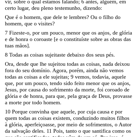
vir
,
sobre
o
qual
estamos
falando
;
6
antes
,
alguém
,
em
certo
lugar
,
deu
pleno
testemunho
,
dizendo
:
Que
é
o
homem
,
que
dele
te
lembres
?
Ou
o
filho
do
homem
,
que
o
visites
?
7
Fizeste-o
,
por
um
pouco
,
menor
que
os
anjos
,
de
glória
e
de
honra
o
coroaste
[
e
o
constituíste
sobre
as
obras
das
tuas
mãos
]
.
8
Todas
as
coisas
sujeitaste
debaixo
dos
seus
pés
.
Ora
,
desde
que
lhe
sujeitou
todas
as
coisas
,
nada
deixou
fora
do
seu
domínio
.
Agora
,
porém
,
ainda
não
vemos
todas
as
coisas
a
ele
sujeitas
;
9
vemos
,
todavia
,
aquele
que
,
por
um
pouco
,
tendo
sido
feito
menor
que
os
anjos
,
Jesus
,
por
causa
do
sofrimento
da
morte
,
foi
coroado
de
glória
e
de
honra
,
para
que
,
pela
graça
de
Deus
,
provasse
a
morte
por
todo
homem
.
10
Porque
convinha
que
aquele
,
por
cuja
causa
e
por
quem
todas
as
coisas
existem
,
conduzindo
muitos
filhos
à
glória
,
aperfeiçoasse
,
por
meio
de
sofrimentos
,
o
Autor
da
salvação
deles
.
11
Pois
,
tanto
o
que
santifica
como
os