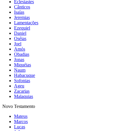
Eclesiastes
Cânticos
Isaías
Jeremias
Lamentações
Ezequiel
Daniel
Oséias
Joel
Amós
Obadias
Jonas
Miquéias
Naum
Habacuque
Sofonias
Ageu
Zacarias
Malaquias
Novo Testamento
Mateus
Marcos
Lucas