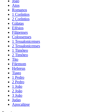
João
Atos
Romanos
1 Coríntios
2 Coríntios
Gálatas
Efésios
Filipenses
Colossenses
1 Tessalonicenses
2 Tessalonicenses
1 Timóteo
2 Timóteo
Tito
Filemom
Hebreus
Tiago
1 Pedro
2 Pedro
1 João
2 João
3 João
Judas
Apocalipse