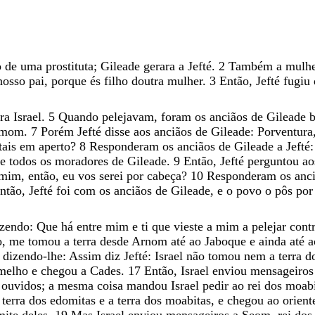
o
de
uma
prostituta
;
Gileade
gerara
a
Jefté
.
2
Também
a
mulh
nosso
pai
,
porque
és
filho
doutra
mulher
.
3
Então
,
Jefté
fugiu
tra
Israel
.
5
Quando
pelejavam
,
foram
os
anciãos
de
Gileade
mom
.
7
Porém
Jefté
disse
aos
anciãos
de
Gileade
:
Porventura
tais
em
aperto
?
8
Responderam
os
anciãos
de
Gileade
a
Jefté
re
todos
os
moradores
de
Gileade
.
9
Então
,
Jefté
perguntou
a
mim
,
então
,
eu
vos
serei
por
cabeça
?
10
Responderam
os
anc
ntão
,
Jefté
foi
com
os
anciãos
de
Gileade
,
e
o
povo
o
pôs
po
izendo
:
Que
há
entre
mim
e
ti
que
vieste
a
mim
a
pelejar
cont
o
,
me
tomou
a
terra
desde
Arnom
até
ao
Jaboque
e
ainda
até
dizendo-lhe
:
Assim
diz
Jefté
:
Israel
não
tomou
nem
a
terra
d
melho
e
chegou
a
Cades
.
17
Então
,
Israel
enviou
mensageiro
u
ouvidos
;
a
mesma
coisa
mandou
Israel
pedir
ao
rei
dos
moabi
a
terra
dos
edomitas
e
a
terra
dos
moabitas
,
e
chegou
ao
orien
mite
deles
.
19
Mas
Israel
enviou
mensageiros
a
Seom
,
rei
do