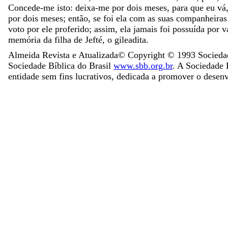
Concede-me
isto
:
deixa-me
por
dois
meses
,
para
que
eu
vá
por
dois
meses
;
então
,
se
foi
ela
com
as
suas
companheira
voto
por
ele
proferido
;
assim
,
ela
jamais
foi
possuída
por
v
memória
da
filha
de
Jefté
,
o
gileadita
.
Almeida Revista e Atualizada
© Copyright ©
1993
Sociedad
Sociedade Bíblica do Brasil
www.sbb.org.br
. A Sociedade B
entidade sem fins lucrativos, dedicada a promover o desen