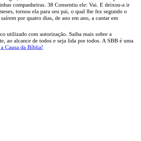
inhas
companheiras
.
38
Consentiu
ele
:
Vai
.
E
deixou-a
ir
meses
,
tornou
ela
para
seu
pai
,
o
qual
lhe
fez
segundo
o
l
saírem
por
quatro
dias
,
de
ano
em
ano
,
a
cantar
em
ico utilizado com autorização. Saiba mais sobre a
nte, ao alcance de todos e seja lida por todos. A SBB é uma
a Causa da Bíblia!