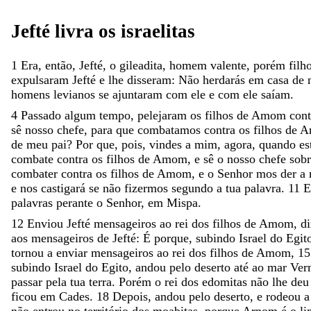
Jefté
livra
os
israelitas
1
Era
,
então
,
Jefté
,
o
gileadita
,
homem
valente
,
porém
filh
expulsaram
Jefté
e
lhe
disseram
:
Não
herdarás
em
casa
de
homens
levianos
se
ajuntaram
com
ele
e
com
ele
saíam
.
4
Passado
algum
tempo
,
pelejaram
os
filhos
de
Amom
con
sê
nosso
chefe
,
para
que
combatamos
contra
os
filhos
de
A
de
meu
pai
?
Por
que
,
pois
,
vindes
a
mim
,
agora
,
quando
es
combate
contra
os
filhos
de
Amom
,
e
sê
o
nosso
chefe
sob
combater
contra
os
filhos
de
Amom
,
e
o
Senhor
mos
der
a
e
nos
castigará
se
não
fizermos
segundo
a
tua
palavra
.
11
E
palavras
perante
o
Senhor
,
em
Mispa
.
12
Enviou
Jefté
mensageiros
ao
rei
dos
filhos
de
Amom
,
d
aos
mensageiros
de
Jefté
:
É
porque
,
subindo
Israel
do
Egit
tornou
a
enviar
mensageiros
ao
rei
dos
filhos
de
Amom
,
15
subindo
Israel
do
Egito
,
andou
pelo
deserto
até
ao
mar
Ver
passar
pela
tua
terra
.
Porém
o
rei
dos
edomitas
não
lhe
de
ficou
em
Cades
.
18
Depois
,
andou
pelo
deserto
,
e
rodeou
não
entrou
no
território
dos
moabitas
,
porque
Arnom
é
o
li