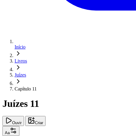
Início
Livros
Juízes
Capítulo 11
Juízes 11
Ouvir
Criar
Aa