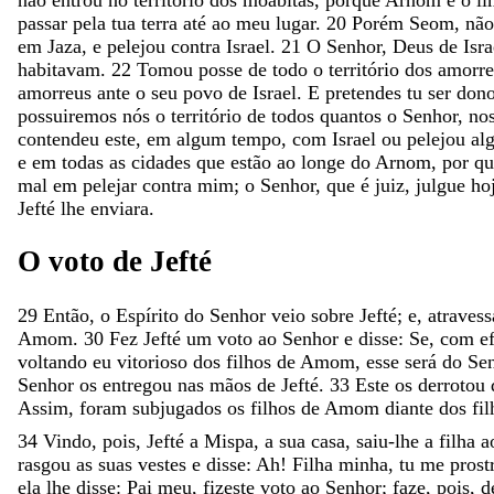
passar
pela
tua
terra
até
ao
meu
lugar
.
20
Porém
Seom
,
nã
em
Jaza
,
e
pelejou
contra
Israel
.
21
O
Senhor
,
Deus
de
Isra
habitavam
.
22
Tomou
posse
de
todo
o
território
dos
amorre
amorreus
ante
o
seu
povo
de
Israel
.
E
pretendes
tu
ser
don
possuiremos
nós
o
território
de
todos
quantos
o
Senhor
,
no
contendeu
este
,
em
algum
tempo
,
com
Israel
ou
pelejou
al
e
em
todas
as
cidades
que
estão
ao
longe
do
Arnom
,
por
q
mal
em
pelejar
contra
mim
;
o
Senhor
,
que
é
juiz
,
julgue
ho
Jefté
lhe
enviara
.
O
voto
de
Jefté
29
Então
,
o
Espírito
do
Senhor
veio
sobre
Jefté
;
e
,
atraves
Amom
.
30
Fez
Jefté
um
voto
ao
Senhor
e
disse
:
Se
,
com
e
voltando
eu
vitorioso
dos
filhos
de
Amom
,
esse
será
do
Se
Senhor
os
entregou
nas
mãos
de
Jefté
.
33
Este
os
derrotou
Assim
,
foram
subjugados
os
filhos
de
Amom
diante
dos
fi
34
Vindo
,
pois
,
Jefté
a
Mispa
,
a
sua
casa
,
saiu-lhe
a
filha
a
rasgou
as
suas
vestes
e
disse
:
Ah
!
Filha
minha
,
tu
me
prost
ela
lhe
disse
:
Pai
meu
,
fizeste
voto
ao
Senhor
;
faze
,
pois
,
d