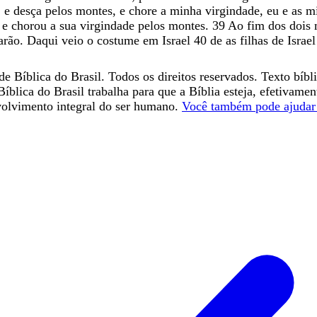
,
e
desça
pelos
montes
,
e
chore
a
minha
virgindade
,
eu
e
as
m
s
e
chorou
a
sua
virgindade
pelos
montes
.
39
Ao
fim
dos
dois
arão
.
Daqui
veio
o
costume
em
Israel
40
de
as
filhas
de
Israe
e Bíblica do Brasil. Todos os direitos reservados. Texto bíbl
íblica do Brasil trabalha para que a Bíblia esteja, efetivame
volvimento integral do ser humano.
Você também pode ajudar 