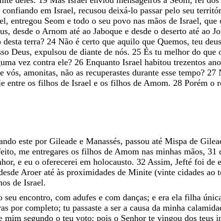
o
confiando
em
Israel
,
recusou
deixá-lo
passar
pelo
seu
territó
el
,
entregou
Seom
e
todo
o
seu
povo
nas
mãos
de
Israel
,
que
us
,
desde
o
Arnom
até
ao
Jaboque
e
desde
o
deserto
até
ao
Jo
o
desta
terra
?
24
Não
é
certo
que
aquilo
que
Quemos
,
teu
deu
sso
Deus
,
expulsou
de
diante
de
nós
.
25
És
tu
melhor
do
que
guma
vez
contra
ele
?
26
Enquanto
Israel
habitou
trezentos
an
ue
vós
,
amonitas
,
não
as
recuperastes
durante
esse
tempo
?
27
je
entre
os
filhos
de
Israel
e
os
filhos
de
Amom
.
28
Porém
o
r
sando
este
por
Gileade
e
Manassés
,
passou
até
Mispa
de
Gile
feito
,
me
entregares
os
filhos
de
Amom
nas
minhas
mãos
,
31
nhor
,
e
eu
o
oferecerei
em
holocausto
.
32
Assim
,
Jefté
foi
de
desde
Aroer
até
às
proximidades
de
Minite
(
vinte
cidades
ao
lhos
de
Israel
.
o
seu
encontro
,
com
adufes
e
com
danças
;
e
era
ela
filha
únic
ras
por
completo
;
tu
passaste
a
ser
a
causa
da
minha
calamida
e
mim
segundo
o
teu
voto
;
pois
o
Senhor
te
vingou
dos
teus
i