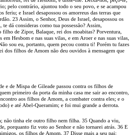
rio
;
pelo
contrário
,
ajuntou
todo
o
seu
povo
,
e
se
acampou
os
feriu
;
e
Israel
desapossou
os
amorreus
das
terras
que
rdão
.
23
Assim
,
o
Senhor
,
Deus
de
Israel
,
desapossou
os
s
,
te
dá
consideras
como
tua
possessão
?
Assim
,
o
filho
de
Zipor
,
Balaque
,
rei
dos
moabitas
?
Porventura
,
os
em
Hesbom
e
nas
suas
vilas
,
e
em
Aroer
e
nas
suas
vilas
,
Não
sou
eu
,
portanto
,
quem
pecou
contra
ti
!
Porém
tu
fazes
ei
dos
filhos
de
Amom
não
deu
ouvidos
à
mensagem
que
ade
e
de
Mispa
de
Gileade
passou
contra
os
filhos
de
quem
primeiro
da
porta
da
minha
casa
me
sair
ao
encontro
,
encontro
aos
filhos
de
Amom
,
a
combater
contra
eles
;
e
o
todo
)
e
até
Abel-Queramim
;
e
foi
mui
grande
a
derrota
.
a
;
não
tinha
ele
outro
filho
nem
filha
.
35
Quando
a
viu
,
de
,
porquanto
fiz
voto
ao
Senhor
e
não
tornarei
atrás
.
36
E
nimigos
,
os
filhos
de
Amom
.
37
Disse
mais
a
seu
pai
: