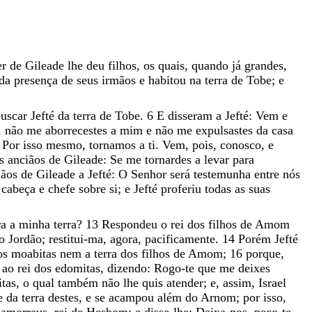
er
de
Gileade
lhe
deu
filhos
,
os
quais
,
quando
já
grandes
,
da
presença
de
seus
irmãos
e
habitou
na
terra
de
Tobe
;
e
buscar
Jefté
da
terra
de
Tobe
.
6
E
disseram
a
Jefté
:
Vem
e
,
não
me
aborrecestes
a
mim
e
não
me
expulsastes
da
casa
:
Por
isso
mesmo
,
tornamos
a
ti
.
Vem
,
pois
,
conosco
,
e
os
anciãos
de
Gileade
:
Se
me
tornardes
a
levar
para
iãos
de
Gileade
a
Jefté
:
O
Senhor
será
testemunha
entre
nós
r
cabeça
e
chefe
sobre
si
;
e
Jefté
proferiu
todas
as
suas
ra
a
minha
terra
?
13
Respondeu
o
rei
dos
filhos
de
Amom
ao
Jordão
;
restitui-ma
,
agora
,
pacificamente
.
14
Porém
Jefté
os
moabitas
nem
a
terra
dos
filhos
de
Amom
;
16
porque
,
s
ao
rei
dos
edomitas
,
dizendo
:
Rogo-te
que
me
deixes
tas
,
o
qual
também
não
lhe
quis
atender
;
e
,
assim
,
Israel
te
da
terra
destes
,
e
se
acampou
além
do
Arnom
;
por
isso
,
s
amorreus
,
rei
de
Hesbom
;
e
disse-lhe
:
Deixa-nos
,
peço-te
,