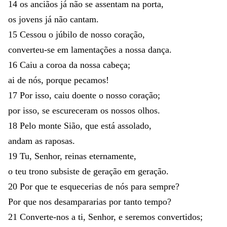
14
os
anciãos
já
não
se
assentam
na
porta
,
os
jovens
já
não
cantam
.
15
Cessou
o
júbilo
de
nosso
coração
,
converteu-se
em
lamentações
a
nossa
dança
.
16
Caiu
a
coroa
da
nossa
cabeça
;
ai
de
nós
,
porque
pecamos
!
17
Por
isso
,
caiu
doente
o
nosso
coração
;
por
isso
,
se
escureceram
os
nossos
olhos
.
18
Pelo
monte
Sião
,
que
está
assolado
,
andam
as
raposas
.
19
Tu
,
Senhor
,
reinas
eternamente
,
o
teu
trono
subsiste
de
geração
em
geração
.
20
Por
que
te
esquecerias
de
nós
para
sempre
?
Por
que
nos
desampararias
por
tanto
tempo
?
21
Converte-nos
a
ti
,
Senhor
,
e
seremos
convertidos
;