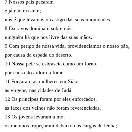
7
Nossos
pais
pecaram
e
já
não
existem
;
nós
é
que
levamos
o
castigo
das
suas
iniquidades
.
8
Escravos
dominam
sobre
nós
;
ninguém
há
que
nos
livre
das
suas
mãos
.
9
Com
perigo
de
nossa
vida
,
providenciamos
o
nosso
pão
,
por
causa
da
espada
do
deserto
.
10
Nossa
pele
se
esbraseia
como
um
forno
,
por
causa
do
ardor
da
fome
.
11
Forçaram
as
mulheres
em
Sião
;
as
virgens
,
nas
cidades
de
Judá
.
12
Os
príncipes
foram
por
eles
enforcados
,
as
faces
dos
velhos
não
foram
reverenciadas
.
13
Os
jovens
levaram
a
mó
,
os
meninos
tropeçaram
debaixo
das
cargas
de
lenha
;