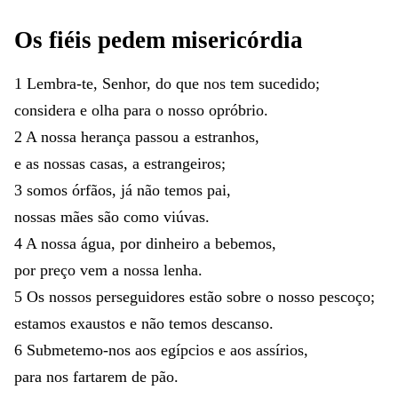
Os
fiéis
pedem
misericórdia
1
Lembra-te
,
Senhor
,
do
que
nos
tem
sucedido
;
considera
e
olha
para
o
nosso
opróbrio
.
2
A
nossa
herança
passou
a
estranhos
,
e
as
nossas
casas
,
a
estrangeiros
;
3
somos
órfãos
,
já
não
temos
pai
,
nossas
mães
são
como
viúvas
.
4
A
nossa
água
,
por
dinheiro
a
bebemos
,
por
preço
vem
a
nossa
lenha
.
5
Os
nossos
perseguidores
estão
sobre
o
nosso
pescoço
;
estamos
exaustos
e
não
temos
descanso
.
6
Submetemo-nos
aos
egípcios
e
aos
assírios
,
para
nos
fartarem
de
pão
.