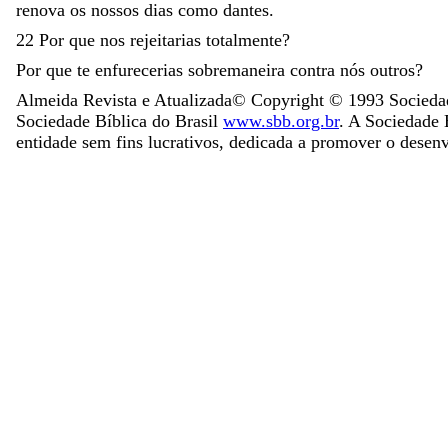
renova
os
nossos
dias
como
dantes
.
22
Por
que
nos
rejeitarias
totalmente
?
Por
que
te
enfurecerias
sobremaneira
contra
nós
outros
?
Almeida Revista e Atualizada
© Copyright ©
1993
Sociedad
Sociedade Bíblica do Brasil
www.sbb.org.br
. A Sociedade B
entidade sem fins lucrativos, dedicada a promover o desen