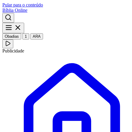
Pular para o conteúdo
Bíblia Online
Obadias
1
ARA
Publicidade