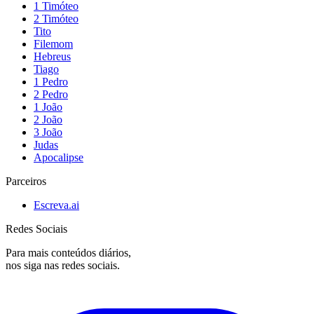
1 Timóteo
2 Timóteo
Tito
Filemom
Hebreus
Tiago
1 Pedro
2 Pedro
1 João
2 João
3 João
Judas
Apocalipse
Parceiros
Escreva.ai
Redes Sociais
Para mais conteúdos diários,
nos siga nas redes sociais.