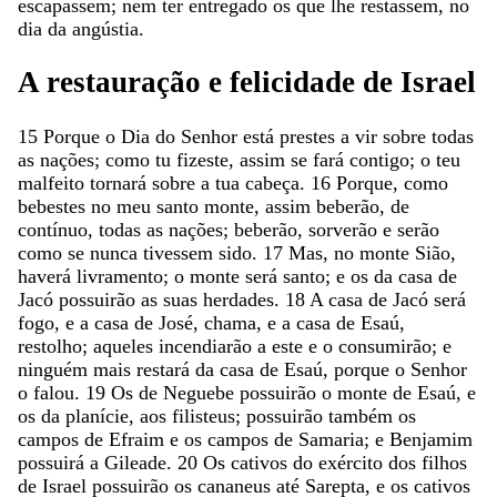
escapassem
;
nem
ter
entregado
os
que
lhe
restassem
,
no
dia
da
angústia
.
A
restauração
e
felicidade
de
Israel
15
Porque
o
Dia
do
Senhor
está
prestes
a
vir
sobre
todas
as
nações
;
como
tu
fizeste
,
assim
se
fará
contigo
;
o
teu
malfeito
tornará
sobre
a
tua
cabeça
.
16
Porque
,
como
bebestes
no
meu
santo
monte
,
assim
beberão
,
de
contínuo
,
todas
as
nações
;
beberão
,
sorverão
e
serão
como
se
nunca
tivessem
sido
.
17
Mas
,
no
monte
Sião
,
haverá
livramento
;
o
monte
será
santo
;
e
os
da
casa
de
Jacó
possuirão
as
suas
herdades
.
18
A
casa
de
Jacó
será
fogo
,
e
a
casa
de
José
,
chama
,
e
a
casa
de
Esaú
,
restolho
;
aqueles
incendiarão
a
este
e
o
consumirão
;
e
ninguém
mais
restará
da
casa
de
Esaú
,
porque
o
Senhor
o
falou
.
19
Os
de
Neguebe
possuirão
o
monte
de
Esaú
,
e
os
da
planície
,
aos
filisteus
;
possuirão
também
os
campos
de
Efraim
e
os
campos
de
Samaria
;
e
Benjamim
possuirá
a
Gileade
.
20
Os
cativos
do
exército
dos
filhos
de
Israel
possuirão
os
cananeus
até
Sarepta
,
e
os
cativos