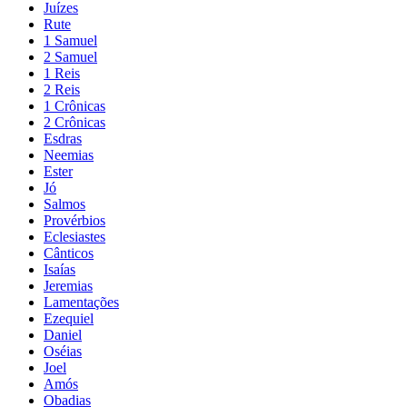
Juízes
Rute
1 Samuel
2 Samuel
1 Reis
2 Reis
1 Crônicas
2 Crônicas
Esdras
Neemias
Ester
Jó
Salmos
Provérbios
Eclesiastes
Cânticos
Isaías
Jeremias
Lamentações
Ezequiel
Daniel
Oséias
Joel
Amós
Obadias