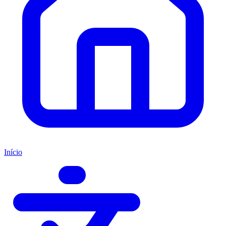
Início