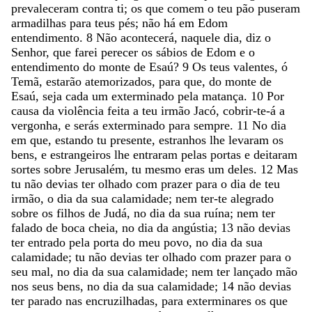
prevaleceram
contra
ti
;
os
que
comem
o
teu
pão
puseram
armadilhas
para
teus
pés
;
não
há
em
Edom
entendimento
.
8
Não
acontecerá
,
naquele
dia
,
diz
o
Senhor
,
que
farei
perecer
os
sábios
de
Edom
e
o
entendimento
do
monte
de
Esaú
?
9
Os
teus
valentes
,
ó
Temã
,
estarão
atemorizados
,
para
que
,
do
monte
de
Esaú
,
seja
cada
um
exterminado
pela
matança
.
10
Por
causa
da
violência
feita
a
teu
irmão
Jacó
,
cobrir-te-á
a
vergonha
,
e
serás
exterminado
para
sempre
.
11
No
dia
em
que
,
estando
tu
presente
,
estranhos
lhe
levaram
os
bens
,
e
estrangeiros
lhe
entraram
pelas
portas
e
deitaram
sortes
sobre
Jerusalém
,
tu
mesmo
eras
um
deles
.
12
Mas
tu
não
devias
ter
olhado
com
prazer
para
o
dia
de
teu
irmão
,
o
dia
da
sua
calamidade
;
nem
ter-te
alegrado
sobre
os
filhos
de
Judá
,
no
dia
da
sua
ruína
;
nem
ter
falado
de
boca
cheia
,
no
dia
da
angústia
;
13
não
devias
ter
entrado
pela
porta
do
meu
povo
,
no
dia
da
sua
calamidade
;
tu
não
devias
ter
olhado
com
prazer
para
o
seu
mal
,
no
dia
da
sua
calamidade
;
nem
ter
lançado
mão
nos
seus
bens
,
no
dia
da
sua
calamidade
;
14
não
devias
ter
parado
nas
encruzilhadas
,
para
exterminares
os
que