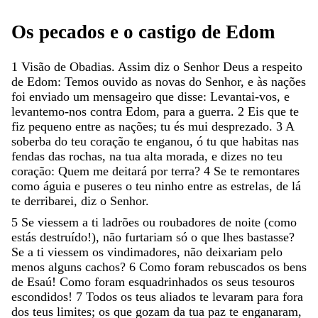
Os
pecados
e
o
castigo
de
Edom
1
Visão
de
Obadias
.
Assim
diz
o
Senhor
Deus
a
respeito
de
Edom
:
Temos
ouvido
as
novas
do
Senhor
,
e
às
nações
foi
enviado
um
mensageiro
que
disse
:
Levantai-vos
,
e
levantemo-nos
contra
Edom
,
para
a
guerra
.
2
Eis
que
te
fiz
pequeno
entre
as
nações
;
tu
és
mui
desprezado
.
3
A
soberba
do
teu
coração
te
enganou
,
ó
tu
que
habitas
nas
fendas
das
rochas
,
na
tua
alta
morada
,
e
dizes
no
teu
coração
:
Quem
me
deitará
por
terra
?
4
Se
te
remontares
como
águia
e
puseres
o
teu
ninho
entre
as
estrelas
,
de
lá
te
derribarei
,
diz
o
Senhor
.
5
Se
viessem
a
ti
ladrões
ou
roubadores
de
noite
(
como
estás
destruído
!
)
,
não
furtariam
só
o
que
lhes
bastasse
?
Se
a
ti
viessem
os
vindimadores
,
não
deixariam
pelo
menos
alguns
cachos
?
6
Como
foram
rebuscados
os
bens
de
Esaú
!
Como
foram
esquadrinhados
os
seus
tesouros
escondidos
!
7
Todos
os
teus
aliados
te
levaram
para
fora
dos
teus
limites
;
os
que
gozam
da
tua
paz
te
enganaram
,