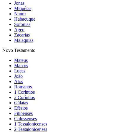
Jonas
Miquéias
Naum
Habacuque
Sofonias
Ageu
Zacarias
Malaquias
Novo Testamento
Mateus
Marcos
Lucas
João
Atos
Romanos
1 Coríntios
2 Coríntios
Gálatas
Efésios
Filipenses
Colossenses
1 Tessalonicenses
2 Tessalonicenses