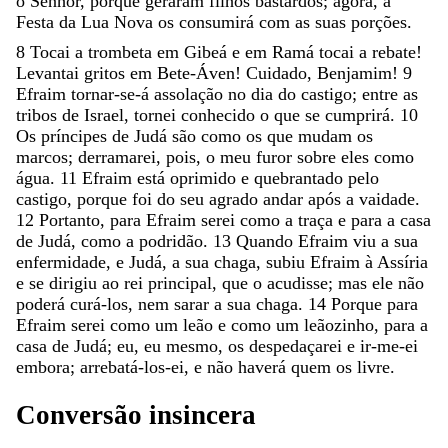
o
Senhor
,
porque
geraram
filhos
bastardos
;
agora
,
a
Festa
da
Lua
Nova
os
consumirá
com
as
suas
porções
.
8
Tocai
a
trombeta
em
Gibeá
e
em
Ramá
tocai
a
rebate
!
Levantai
gritos
em
Bete-Áven
!
Cuidado
,
Benjamim
!
9
Efraim
tornar-se-á
assolação
no
dia
do
castigo
;
entre
as
tribos
de
Israel
,
tornei
conhecido
o
que
se
cumprirá
.
10
Os
príncipes
de
Judá
são
como
os
que
mudam
os
marcos
;
derramarei
,
pois
,
o
meu
furor
sobre
eles
como
água
.
11
Efraim
está
oprimido
e
quebrantado
pelo
castigo
,
porque
foi
do
seu
agrado
andar
após
a
vaidade
.
12
Portanto
,
para
Efraim
serei
como
a
traça
e
para
a
casa
de
Judá
,
como
a
podridão
.
13
Quando
Efraim
viu
a
sua
enfermidade
,
e
Judá
,
a
sua
chaga
,
subiu
Efraim
à
Assíria
e
se
dirigiu
ao
rei
principal
,
que
o
acudisse
;
mas
ele
não
poderá
curá-los
,
nem
sarar
a
sua
chaga
.
14
Porque
para
Efraim
serei
como
um
leão
e
como
um
leãozinho
,
para
a
casa
de
Judá
;
eu
,
eu
mesmo
,
os
despedaçarei
e
ir-me-ei
embora
;
arrebatá-los-ei
,
e
não
haverá
quem
os
livre
.
Conversão
insincera