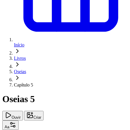
Início
Livros
Oseias
Capítulo 5
Oseias 5
Ouvir
Criar
Aa