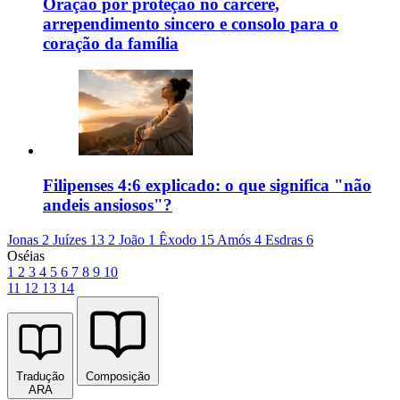
Oração por proteção no cárcere,
arrependimento sincero e consolo para o
coração da família
Filipenses 4:6 explicado: o que significa "não
andeis ansiosos"?
Jonas 2
Juízes 13
2 João 1
Êxodo 15
Amós 4
Esdras 6
Oséias
1
2
3
4
5
6
7
8
9
10
11
12
13
14
Tradução
Composição
ARA