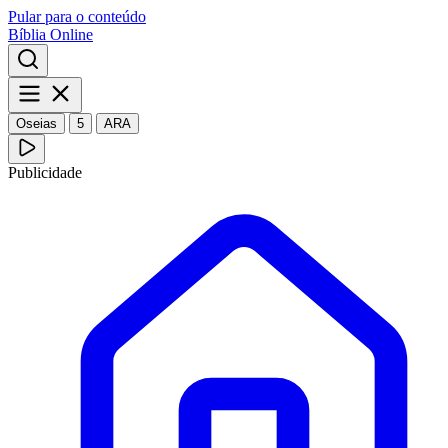
Pular para o conteúdo
Bíblia Online
Oseias
5
ARA
Publicidade