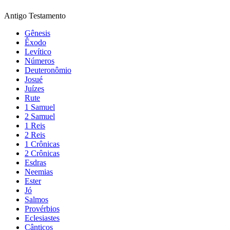
Antigo Testamento
Gênesis
Êxodo
Levítico
Números
Deuteronômio
Josué
Juízes
Rute
1 Samuel
2 Samuel
1 Reis
2 Reis
1 Crônicas
2 Crônicas
Esdras
Neemias
Ester
Jó
Salmos
Provérbios
Eclesiastes
Cânticos