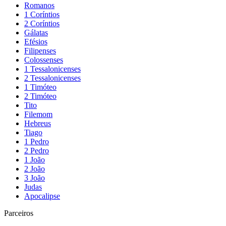
Romanos
1 Coríntios
2 Coríntios
Gálatas
Efésios
Filipenses
Colossenses
1 Tessalonicenses
2 Tessalonicenses
1 Timóteo
2 Timóteo
Tito
Filemom
Hebreus
Tiago
1 Pedro
2 Pedro
1 João
2 João
3 João
Judas
Apocalipse
Parceiros