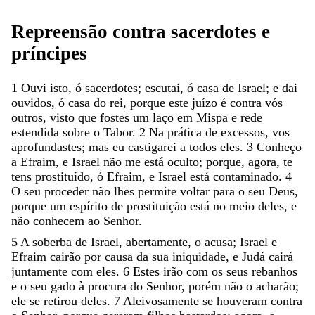
Repreensão
contra
sacerdotes
e
príncipes
1
Ouvi
isto
,
ó
sacerdotes
;
escutai
,
ó
casa
de
Israel
;
e
dai
ouvidos
,
ó
casa
do
rei
,
porque
este
juízo
é
contra
vós
outros
,
visto
que
fostes
um
laço
em
Mispa
e
rede
estendida
sobre
o
Tabor
.
2
Na
prática
de
excessos
,
vos
aprofundastes
;
mas
eu
castigarei
a
todos
eles
.
3
Conheço
a
Efraim
,
e
Israel
não
me
está
oculto
;
porque
,
agora
,
te
tens
prostituído
,
ó
Efraim
,
e
Israel
está
contaminado
.
4
O
seu
proceder
não
lhes
permite
voltar
para
o
seu
Deus
,
porque
um
espírito
de
prostituição
está
no
meio
deles
,
e
não
conhecem
ao
Senhor
.
5
A
soberba
de
Israel
,
abertamente
,
o
acusa
;
Israel
e
Efraim
cairão
por
causa
da
sua
iniquidade
,
e
Judá
cairá
juntamente
com
eles
.
6
Estes
irão
com
os
seus
rebanhos
e
o
seu
gado
à
procura
do
Senhor
,
porém
não
o
acharão
;
ele
se
retirou
deles
.
7
Aleivosamente
se
houveram
contra