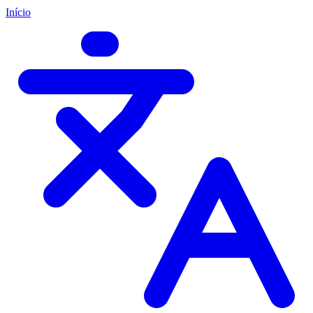
Início