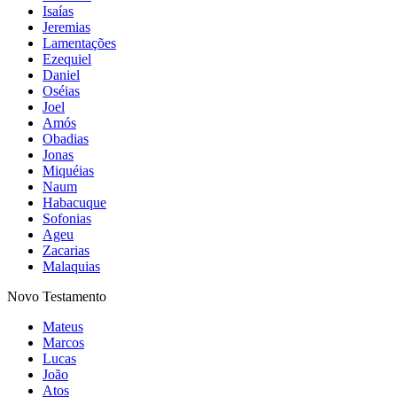
Isaías
Jeremias
Lamentações
Ezequiel
Daniel
Oséias
Joel
Amós
Obadias
Jonas
Miquéias
Naum
Habacuque
Sofonias
Ageu
Zacarias
Malaquias
Novo Testamento
Mateus
Marcos
Lucas
João
Atos