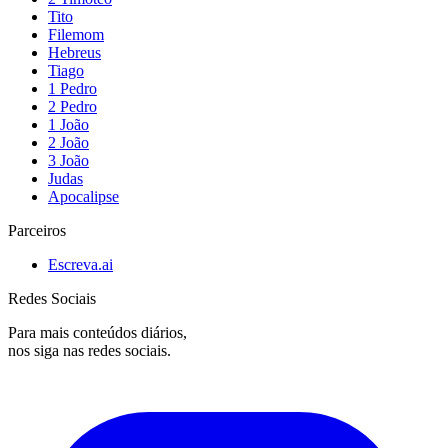
Tito
Filemom
Hebreus
Tiago
1 Pedro
2 Pedro
1 João
2 João
3 João
Judas
Apocalipse
Parceiros
Escreva.ai
Redes Sociais
Para mais conteúdos diários,
nos siga nas redes sociais.