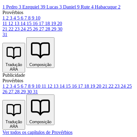
1 Pedro 3
Ezequiel 39
Lucas 3
Daniel 9
Rute 4
Habacuque 2
Provérbios
1
2
3
4
5
6
7
8
9
10
11
12
13
14
15
16
17
18
19
20
21
22
23
24
25
26
27
28
29
30
31
Tradução
Composição
ARA
Publicidade
Provérbios
1
2
3
4
5
6
7
8
9
10
11
12
13
14
15
16
17
18
19
20
21
22
23
24
25
26
27
28
29
30
31
Tradução
Composição
ARA
Ver todos os capítulos de Provérbios