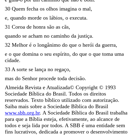
30
Quem
fecha
os
olhos
imagina
o
mal
,
e
,
quando
morde
os
lábios
,
o
executa
.
31
Coroa
de
honra
são
as
cãs
,
quando
se
acham
no
caminho
da
justiça
.
32
Melhor
é
o
longânimo
do
que
o
herói
da
guerra
,
e
o
que
domina
o
seu
espírito
,
do
que
o
que
toma
uma
cidade
.
33
A
sorte
se
lança
no
regaço
,
mas
do
Senhor
procede
toda
decisão
.
Almeida Revista e Atualizada
© Copyright ©
1993
Sociedade Bíblica do Brasil. Todos os direitos
reservados. Texto bíblico utilizado com autorização.
Saiba mais sobre a Sociedade Bíblica do Brasil
www.sbb.org.br
. A Sociedade Bíblica do Brasil trabalha
para que a Bíblia esteja, efetivamente, ao alcance de
todos e seja lida por todos. A SBB é uma entidade sem
fins lucrativos, dedicada a promover o desenvolvimento