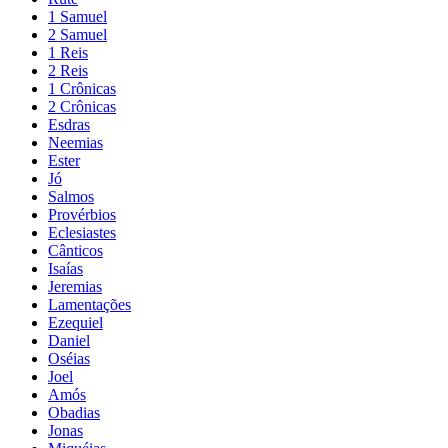
1 Samuel
2 Samuel
1 Reis
2 Reis
1 Crônicas
2 Crônicas
Esdras
Neemias
Ester
Jó
Salmos
Provérbios
Eclesiastes
Cânticos
Isaías
Jeremias
Lamentações
Ezequiel
Daniel
Oséias
Joel
Amós
Obadias
Jonas