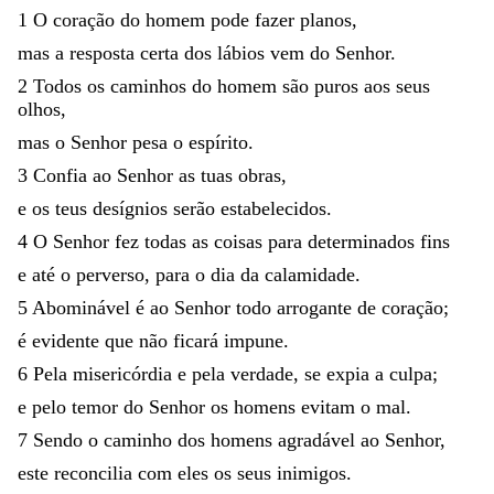
1
O
coração
do
homem
pode
fazer
planos
,
mas
a
resposta
certa
dos
lábios
vem
do
Senhor
.
2
Todos
os
caminhos
do
homem
são
puros
aos
seus
olhos
,
mas
o
Senhor
pesa
o
espírito
.
3
Confia
ao
Senhor
as
tuas
obras
,
e
os
teus
desígnios
serão
estabelecidos
.
4
O
Senhor
fez
todas
as
coisas
para
determinados
fins
e
até
o
perverso
,
para
o
dia
da
calamidade
.
5
Abominável
é
ao
Senhor
todo
arrogante
de
coração
;
é
evidente
que
não
ficará
impune
.
6
Pela
misericórdia
e
pela
verdade
,
se
expia
a
culpa
;
e
pelo
temor
do
Senhor
os
homens
evitam
o
mal
.
7
Sendo
o
caminho
dos
homens
agradável
ao
Senhor
,
este
reconcilia
com
eles
os
seus
inimigos
.