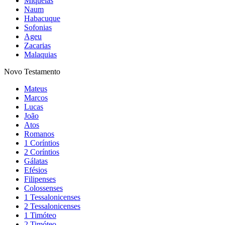
Miquéias
Naum
Habacuque
Sofonias
Ageu
Zacarias
Malaquias
Novo Testamento
Mateus
Marcos
Lucas
João
Atos
Romanos
1 Coríntios
2 Coríntios
Gálatas
Efésios
Filipenses
Colossenses
1 Tessalonicenses
2 Tessalonicenses
1 Timóteo
2 Timóteo