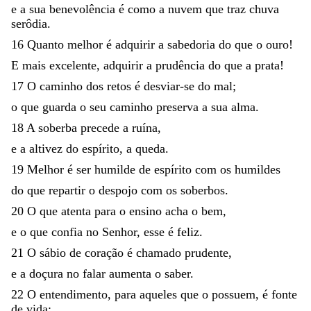
e
a
sua
benevolência
é
como
a
nuvem
que
traz
chuva
serôdia
.
16
Quanto
melhor
é
adquirir
a
sabedoria
do
que
o
ouro
!
E
mais
excelente
,
adquirir
a
prudência
do
que
a
prata
!
17
O
caminho
dos
retos
é
desviar-se
do
mal
;
o
que
guarda
o
seu
caminho
preserva
a
sua
alma
.
18
A
soberba
precede
a
ruína
,
e
a
altivez
do
espírito
,
a
queda
.
19
Melhor
é
ser
humilde
de
espírito
com
os
humildes
do
que
repartir
o
despojo
com
os
soberbos
.
20
O
que
atenta
para
o
ensino
acha
o
bem
,
e
o
que
confia
no
Senhor
,
esse
é
feliz
.
21
O
sábio
de
coração
é
chamado
prudente
,
e
a
doçura
no
falar
aumenta
o
saber
.
22
O
entendimento
,
para
aqueles
que
o
possuem
,
é
fonte
de
vida
;