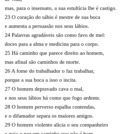
mas
,
para
o
insensato
,
a
sua
estultícia
lhe
é
castigo
.
23
O
coração
do
sábio
é
mestre
de
sua
boca
e
aumenta
a
persuasão
nos
seus
lábios
.
24
Palavras
agradáveis
são
como
favo
de
mel
:
doces
para
a
alma
e
medicina
para
o
corpo
.
25
Há
caminho
que
parece
direito
ao
homem
,
mas
afinal
são
caminhos
de
morte
.
26
A
fome
do
trabalhador
o
faz
trabalhar
,
porque
a
sua
boca
a
isso
o
incita
.
27
O
homem
depravado
cava
o
mal
,
e
nos
seus
lábios
há
como
que
fogo
ardente
.
28
O
homem
perverso
espalha
contendas
,
e
o
difamador
separa
os
maiores
amigos
.
29
O
homem
violento
alicia
o
seu
companheiro
e
guia-o
por
um
caminho
que
não
é
bom
.