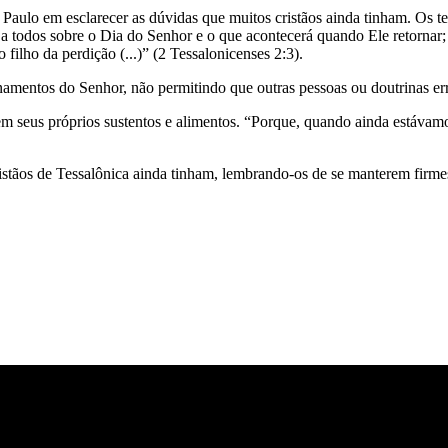
ulo em esclarecer as dúvidas que muitos cristãos ainda tinham. Os tes
ica a todos sobre o Dia do Senhor e o que acontecerá quando Ele retorn
filho da perdição (...)” (2 Tessalonicenses 2:3).
namentos do Senhor, não permitindo que outras pessoas ou doutrinas err
em seus próprios sustentos e alimentos. “Porque, quando ainda estávam
ristãos de Tessalônica ainda tinham, lembrando-os de se manterem firme