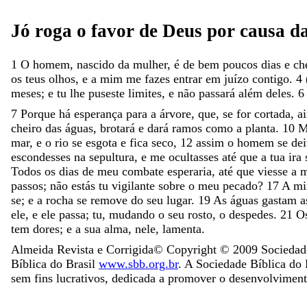
Jó
roga
o
favor
de
Deus
por
causa
d
1
O
homem
,
nascido
da
mulher
,
é
de
bem
poucos
dias
e
ch
os
teus
olhos
,
e
a
mim
me
fazes
entrar
em
juízo
contigo
.
4
meses
;
e
tu
lhe
puseste
limites
,
e
não
passará
além
deles
.
6
7
Porque
há
esperança
para
a
árvore
,
que
,
se
for
cortada
,
a
cheiro
das
águas
,
brotará
e
dará
ramos
como
a
planta
.
10
M
mar
,
e
o
rio
se
esgota
e
fica
seco
,
12
assim
o
homem
se
de
escondesses
na
sepultura
,
e
me
ocultasses
até
que
a
tua
ira
Todos
os
dias
de
meu
combate
esperaria
,
até
que
viesse
a
m
passos
;
não
estás
tu
vigilante
sobre
o
meu
pecado
?
17
A
mi
se
;
e
a
rocha
se
remove
do
seu
lugar
.
19
As
águas
gastam
a
ele
,
e
ele
passa
;
tu
,
mudando
o
seu
rosto
,
o
despedes
.
21
O
tem
dores
;
e
a
sua
alma
,
nele
,
lamenta
.
Almeida Revista e Corrigida
© Copyright ©
2009
Sociedade
Bíblica do Brasil
www.sbb.org.br
. A Sociedade Bíblica do 
sem fins lucrativos, dedicada a promover o desenvolviment