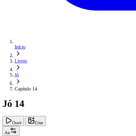
Início
Livros
Jó
Capítulo 14
Jó 14
Ouvir
Criar
Aa