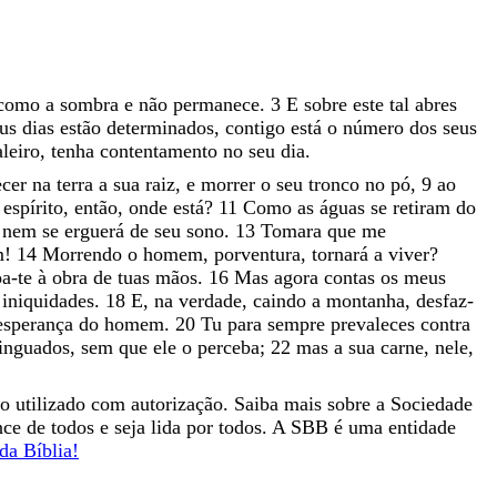
como
a
sombra
e
não
permanece
.
3
E
sobre
este
tal
abres
eus
dias
estão
determinados
,
contigo
está
o
número
dos
seus
aleiro
,
tenha
contentamento
no
seu
dia
.
ecer
na
terra
a
sua
raiz
,
e
morrer
o
seu
tronco
no
pó
,
9
ao
o
espírito
,
então
,
onde
está
?
11
Como
as
águas
se
retiram
do
,
nem
se
erguerá
de
seu
sono
.
13
Tomara
que
me
m
!
14
Morrendo
o
homem
,
porventura
,
tornará
a
viver
?
oa-te
à
obra
de
tuas
mãos
.
16
Mas
agora
contas
os
meus
s
iniquidades
.
18
E
,
na
verdade
,
caindo
a
montanha
,
desfaz-
esperança
do
homem
.
20
Tu
para
sempre
prevaleces
contra
inguados
,
sem
que
ele
o
perceba
;
22
mas
a
sua
carne
,
nele
,
co utilizado com autorização. Saiba mais sobre a Sociedade
ance de todos e seja lida por todos. A SBB é uma entidade
da Bíblia!