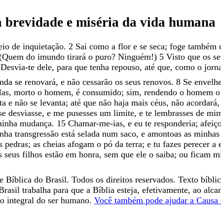
a
brevidade
e
miséria
da
vida
humana
eio
de
inquietação
.
2
Sai
como
a
flor
e
se
seca
;
foge
também
(
Quem
do
imundo
tirará
o
puro
?
Ninguém
!
)
5
Visto
que
os
s
Desvia-te
dele
,
para
que
tenha
repouso
,
até
que
,
como
o
jorn
inda
se
renovará
,
e
não
cessarão
os
seus
renovos
.
8
Se
envelh
as
,
morto
o
homem
,
é
consumido
;
sim
,
rendendo
o
homem
ita
e
não
se
levanta
;
até
que
não
haja
mais
céus
,
não
acordará
se
desviasse
,
e
me
pusesses
um
limite
,
e
te
lembrasses
de
mi
inha
mudança
.
15
Chamar-me-ias
,
e
eu
te
responderia
;
afeiç
nha
transgressão
está
selada
num
saco
,
e
amontoas
as
minha
s
pedras
;
as
cheias
afogam
o
pó
da
terra
;
e
tu
fazes
perecer
a
s
seus
filhos
estão
em
honra
,
sem
que
ele
o
saiba
;
ou
ficam
m
 Bíblica do Brasil. Todos os direitos reservados. Texto bíbli
Brasil trabalha para que a Bíblia esteja, efetivamente, ao alc
o integral do ser humano.
Você também pode ajudar a Causa 