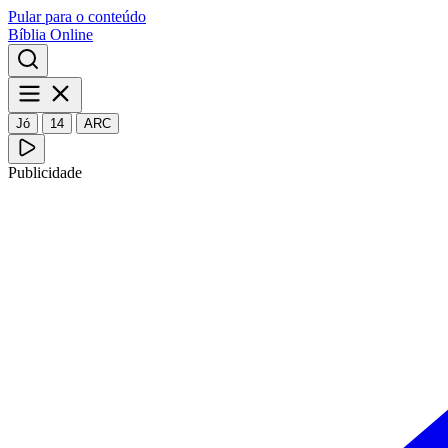
Pular para o conteúdo
Bíblia Online
Jó
14
ARC
Publicidade