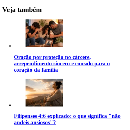
Veja também
Oração por proteção no cárcere,
arrependimento sincero e consolo para o
coração da família
Filipenses 4:6 explicado: o que significa "não
andeis ansiosos"?