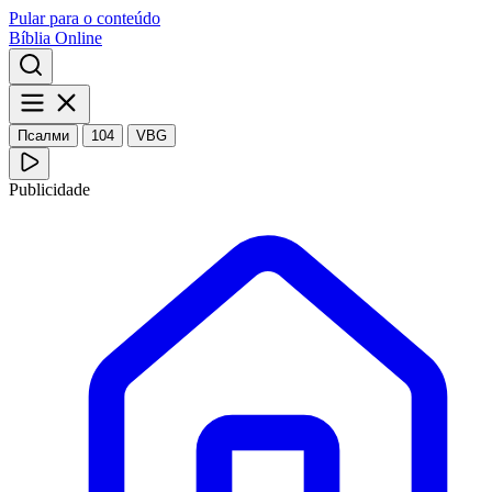
Pular para o conteúdo
Bíblia Online
Псалми
104
VBG
Publicidade