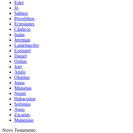
Ester
Jó
Salmos
Provérbios
Eclesiastes
Cânticos
Isaías
Jeremias
Lamentações
Ezequiel
Daniel
Oséias
Joel
Amós
Obadias
Jonas
Miquéias
Naum
Habacuque
Sofonias
Ageu
Zacarias
Malaquias
Novo Testamento