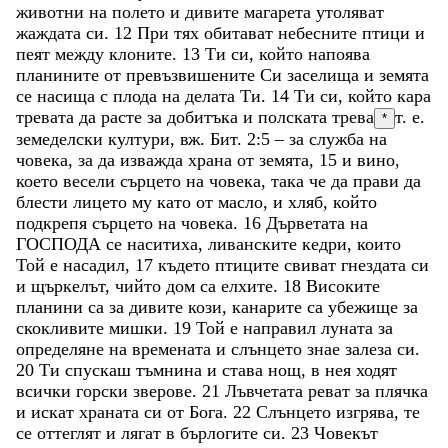
животни
на
полето
и
дивите
магарета
утоляват
жаждата
си
.
12
При
тях
обитават
небесните
птици
и
пеят
между
клоните
.
13
Ти
си
,
който
напоява
планините
от
превъзвишените
Си
заселища
и
земята
се
насища
с
плода
на
делата
Ти
.
14
Ти
си
,
който
кара
тревата
да
расте
за
добитъка
и
полската
трева
т. е.
*
земеделски култури, вж. Бит. 2:5
–
за
служба
на
човека
,
за
да
изважда
храна
от
земята
,
15
и
вино
,
което
весели
сърцето
на
човека
,
така
че
да
прави
да
блести
лицето
му
като
от
масло
,
и
хляб
,
който
подкрепя
сърцето
на
човека
.
16
Дърветата
на
ГОСПОДА
се
наситиха
,
ливанските
кедри
,
които
Той
е
насадил
,
17
където
птиците
свиват
гнездата
си
и
щъркелът
,
чийто
дом
са
елхите
.
18
Високите
планини
са
за
дивите
кози
,
канарите
са
убежище
за
скокливите
мишки
.
19
Той
е
направил
луната
за
определяне
на
времената
и
слънцето
знае
залеза
си
.
20
Ти
спускаш
тъмнина
и
става
нощ
,
в
нея
ходят
всички
горски
зверове
.
21
Лъвчетата
реват
за
плячка
и
искат
храната
си
от
Бога
.
22
Слънцето
изгрява
,
те
се
оттеглят
и
лягат
в
бърлогите
си
.
23
Човекът