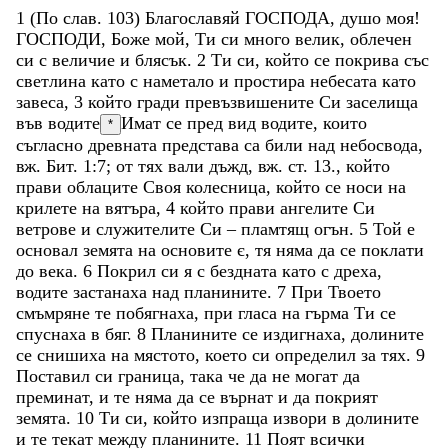
1
(
По
слав
.
103
)
Благославяй
ГОСПОДА
,
душо
моя
!
ГОСПОДИ
,
Боже
мой
,
Ти
си
много
велик
,
облечен
си
с
величие
и
блясък
.
2
Ти
си
,
който
се
покрива
със
светлина
като
с
наметало
и
простира
небесата
като
завеса
,
3
който
гради
превъзвишените
Си
заселища
във
водите
Имат се пред вид водите, които
*
съгласно древната представа са били над небосвода,
вж. Бит. 1:7; от тях вали дъжд, вж. ст. 13.
,
който
прави
облаците
Своя
колесница
,
който
се
носи
на
крилете
на
вятъра
,
4
който
прави
ангелите
Си
ветрове
и
служителите
Си
–
пламтящ
огън
.
5
Той
е
основал
земята
на
основите
є
,
тя
няма
да
се
поклати
до
века
.
6
Покрил
си
я
с
бездната
като
с
дреха
,
водите
застанаха
над
планините
.
7
При
Твоето
смъмряне
те
побягнаха
,
при
гласа
на
гърма
Ти
се
спуснаха
в
бяг
.
8
Планините
се
издигнаха
,
долините
се
снишиха
на
мястото
,
което
си
определил
за
тях
.
9
Поставил
си
граница
,
така
че
да
не
могат
да
преминат
,
и
те
няма
да
се
върнат
и
да
покрият
земята
.
10
Ти
си
,
който
изпраща
извори
в
долините
и
те
текат
между
планините
.
11
Поят
всички