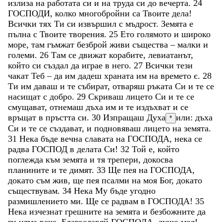
излиза
на
работата
си
и
на
труда
си
до
вечерта
.
24
ГОСПОДИ
,
колко
многобройни
са
Твоите
дела
!
Всички
тях
Ти
си
извършил
с
мъдрост
.
Земята
е
пълна
с
Твоите
творения
.
25
Ето
голямото
и
широко
море
,
там
гъмжат
безброй
живи
същества
–
малки
и
големи
.
26
Там
се
движат
корабите
,
левиатанът
,
който
си
създал
да
играе
в
него
.
27
Всички
тези
чакат
Теб
–
да
им
дадеш
храната
им
на
времето
є
.
28
Ти
им
даваш
и
те
събират
,
отваряш
ръката
Си
и
те
се
насищат
с
добро
.
29
Скриваш
лицето
Си
и
те
се
смущават
,
отнемаш
дъха
им
и
те
издъхват
и
се
връщат
в
пръстта
си
.
30
Изпращаш
Духа
или: дъха
*
Си
и
те
се
създават
,
и
подновяваш
лицето
на
земята
.
31
Нека
бъде
вечна
славата
на
ГОСПОДА
,
нека
се
радва
ГОСПОД
в
делата
Си
!
32
Той
е
,
който
поглежда
към
земята
и
тя
трепери
,
докосва
планините
и
те
димят
.
33
Ще
пея
на
ГОСПОДА
,
докато
съм
жив
,
ще
пея
псалми
на
моя
Бог
,
докато
съществувам
.
34
Нека
Му
бъде
угодно
размишлението
ми
.
Ще
се
радвам
в
ГОСПОДА
!
35
Нека
изчезнат
грешните
на
земята
и
безбожните
да
ги
няма
вече
.
Благославяй
ГОСПОДА
,
душо
моя
!