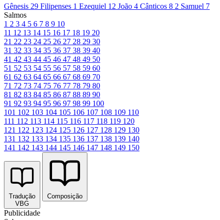
Gênesis 29
Filipenses 1
Ezequiel 12
João 4
Cânticos 8
2 Samuel 7
Salmos
1
2
3
4
5
6
7
8
9
10
11
12
13
14
15
16
17
18
19
20
21
22
23
24
25
26
27
28
29
30
31
32
33
34
35
36
37
38
39
40
41
42
43
44
45
46
47
48
49
50
51
52
53
54
55
56
57
58
59
60
61
62
63
64
65
66
67
68
69
70
71
72
73
74
75
76
77
78
79
80
81
82
83
84
85
86
87
88
89
90
91
92
93
94
95
96
97
98
99
100
101
102
103
104
105
106
107
108
109
110
111
112
113
114
115
116
117
118
119
120
121
122
123
124
125
126
127
128
129
130
131
132
133
134
135
136
137
138
139
140
141
142
143
144
145
146
147
148
149
150
Tradução
Composição
VBG
Publicidade