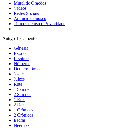
Mural de Orações
Vídeos
Redes Sociais
Anuncie Conosco
Termos de uso e Privacidade
Antigo Testamento
Gênesis
Êxodo
Levítico
Números
Deuteronômio
Josué
Juízes
Rute
1 Samuel
2 Samuel
1 Reis
2 Reis
1 Crônicas
2 Crônicas
Esdras
Neemias