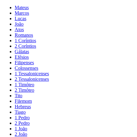
Mateus
Marcos
Lucas
João
Atos
Romanos
1 Coríntios
2 Coríntios
Gálatas
Efésios
Filipenses
Colossenses
1 Tessalonicenses
2 Tessalonicenses
1 Timóteo
2 Timóteo
Tito
Filemom
Hebreus
Tiago
1 Pedro
2 Pedro
1 João
2 João