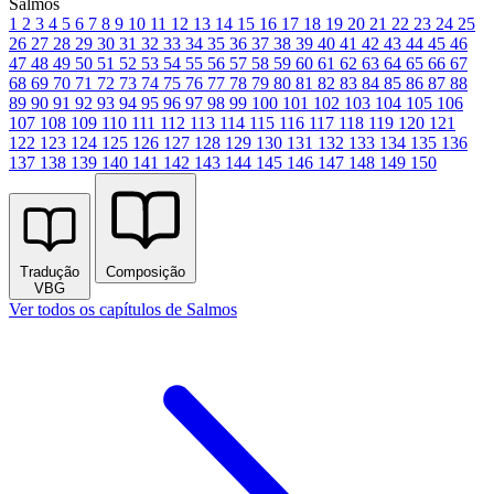
Salmos
1
2
3
4
5
6
7
8
9
10
11
12
13
14
15
16
17
18
19
20
21
22
23
24
25
26
27
28
29
30
31
32
33
34
35
36
37
38
39
40
41
42
43
44
45
46
47
48
49
50
51
52
53
54
55
56
57
58
59
60
61
62
63
64
65
66
67
68
69
70
71
72
73
74
75
76
77
78
79
80
81
82
83
84
85
86
87
88
89
90
91
92
93
94
95
96
97
98
99
100
101
102
103
104
105
106
107
108
109
110
111
112
113
114
115
116
117
118
119
120
121
122
123
124
125
126
127
128
129
130
131
132
133
134
135
136
137
138
139
140
141
142
143
144
145
146
147
148
149
150
Tradução
Composição
VBG
Ver todos os capítulos de Salmos