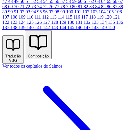
47
48
49
50
51
52
53
54
55
56
57
58
59
60
61
62
63
64
65
66
67
68
69
70
71
72
73
74
75
76
77
78
79
80
81
82
83
84
85
86
87
88
89
90
91
92
93
94
95
96
97
98
99
100
101
102
103
104
105
106
107
108
109
110
111
112
113
114
115
116
117
118
119
120
121
122
123
124
125
126
127
128
129
130
131
132
133
134
135
136
137
138
139
140
141
142
143
144
145
146
147
148
149
150
Tradução
Composição
VBG
Ver todos os capítulos de Salmos