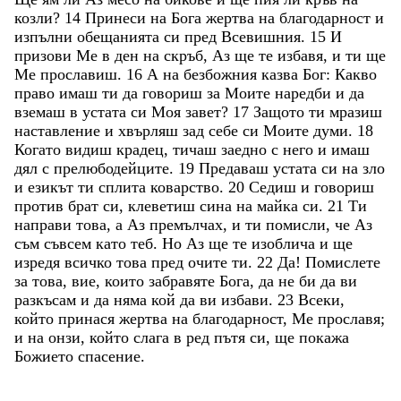
козли
?
14
Принеси
на
Бога
жертва
на
благодарност
и
изпълни
обещанията
си
пред
Всевишния
.
15
И
призови
Ме
в
ден
на
скръб
,
Аз
ще
те
избавя
,
и
ти
ще
Ме
прославиш
.
16
А
на
безбожния
казва
Бог
:
Какво
право
имаш
ти
да
говориш
за
Моите
наредби
и
да
вземаш
в
устата
си
Моя
завет
?
17
Защото
ти
мразиш
наставление
и
хвърляш
зад
себе
си
Моите
думи
.
18
Когато
видиш
крадец
,
тичаш
заедно
с
него
и
имаш
дял
с
прелюбодейците
.
19
Предаваш
устата
си
на
зло
и
езикът
ти
сплита
коварство
.
20
Седиш
и
говориш
против
брат
си
,
клеветиш
сина
на
майка
си
.
21
Ти
направи
това
,
а
Аз
премълчах
,
и
ти
помисли
,
че
Аз
съм
съвсем
като
теб
.
Но
Аз
ще
те
изоблича
и
ще
изредя
всичко
това
пред
очите
ти
.
22
Да
!
Помислете
за
това
,
вие
,
които
забравяте
Бога
,
да
не
би
да
ви
разкъсам
и
да
няма
кой
да
ви
избави
.
23
Всеки
,
който
принася
жертва
на
благодарност
,
Ме
прославя
;
и
на
онзи
,
който
слага
в
ред
пътя
си
,
ще
покажа
Божието
спасение
.