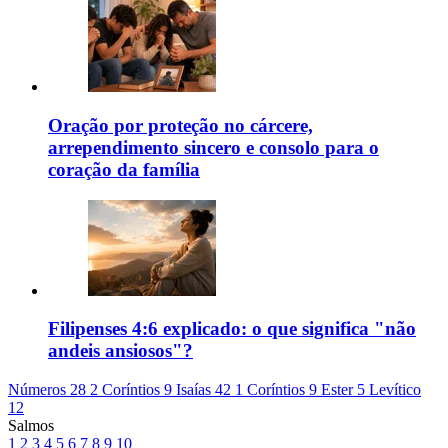
Oração por proteção no cárcere,
arrependimento sincero e consolo para o
coração da família
Filipenses 4:6 explicado: o que significa "não
andeis ansiosos"?
Números 28
2 Coríntios 9
Isaías 42
1 Coríntios 9
Ester 5
Levítico
12
Salmos
1
2
3
4
5
6
7
8
9
10