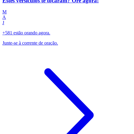
Estes versículos te tocaram? Ore agora!
M
A
J
+581 estão orando agora.
Junte-se à corrente de oração.