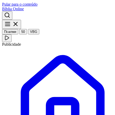
Pular para o conteúdo
Bíblia Online
Псалми
50
VBG
Publicidade