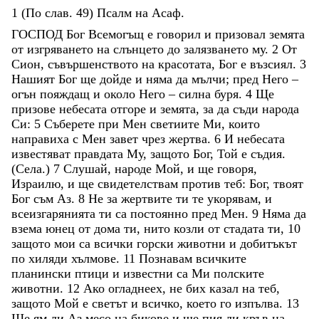
1
(
По
слав
.
49
)
Псалм
на
Асаф
.
ГОСПОД
Бог
Всемогъщ
е
говорил
и
призовал
земята
от
изгряването
на
слънцето
до
залязването
му
.
2
От
Сион
,
съвършенството
на
красотата
,
Бог
е
възсиял
.
3
Нашият
Бог
ще
дойде
и
няма
да
мълчи
;
пред
Него
–
огън
пояждащ
и
около
Него
–
силна
буря
.
4
Ще
призове
небесата
отгоре
и
земята
,
за
да
съди
народа
Си
:
5
Съберете
при
Мен
светиите
Ми
,
които
направиха
с
Мен
завет
чрез
жертва
.
6
И
небесата
известяват
правдата
Му
,
защото
Бог
,
Той
е
съдия
.
(
Села
.
)
7
Слушай
,
народе
Мой
,
и
ще
говоря
,
Израилю
,
и
ще
свидетелствам
против
теб
:
Бог
,
твоят
Бог
съм
Аз
.
8
Не
за
жертвите
ти
те
укорявам
,
и
всеизгарянията
ти
са
постоянно
пред
Мен
.
9
Няма
да
взема
юнец
от
дома
ти
,
нито
козли
от
стадата
ти
,
10
защото
мои
са
всички
горски
животни
и
добитъкът
по
хиляди
хълмове
.
11
Познавам
всичките
планински
птици
и
известни
са
Ми
полските
животни
.
12
Ако
огладнеех
,
не
бих
казал
на
теб
,
защото
Мой
е
светът
и
всичко
,
което
го
изпълва
.
13
Ще
ям
ли
Аз
месо
на
бикове
и
ще
пия
ли
кръв
на