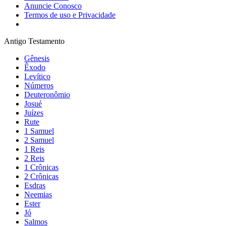
Anuncie Conosco
Termos de uso e Privacidade
Antigo Testamento
Gênesis
Êxodo
Levítico
Números
Deuteronômio
Josué
Juízes
Rute
1 Samuel
2 Samuel
1 Reis
2 Reis
1 Crônicas
2 Crônicas
Esdras
Neemias
Ester
Jó
Salmos