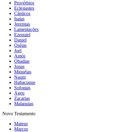
Provérbios
Eclesiastes
Cânticos
Isaías
Jeremias
Lamentações
Ezequiel
Daniel
Oséias
Joel
Amós
Obadias
Jonas
Miquéias
Naum
Habacuque
Sofonias
Ageu
Zacarias
Malaquias
Novo Testamento
Mateus
Marcos