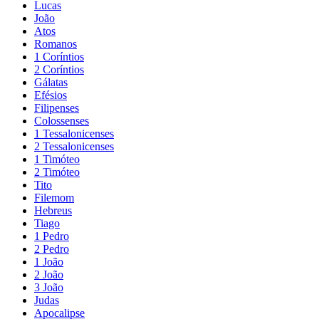
Lucas
João
Atos
Romanos
1 Coríntios
2 Coríntios
Gálatas
Efésios
Filipenses
Colossenses
1 Tessalonicenses
2 Tessalonicenses
1 Timóteo
2 Timóteo
Tito
Filemom
Hebreus
Tiago
1 Pedro
2 Pedro
1 João
2 João
3 João
Judas
Apocalipse