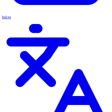
Início