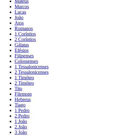
Mateus
Marcos
Lucas
João
Atos
Romanos
1 Coríntios
2 Coríntios
Gálatas
Efésios
Filipenses
Colossenses
1 Tessalonicenses
2 Tessalonicenses
1 Timóteo
2 Timóteo
Tito
Filemom
Hebreus
Tiago
1 Pedro
2 Pedro
1 João
2 João
3 João