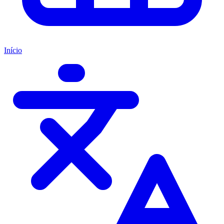
Início