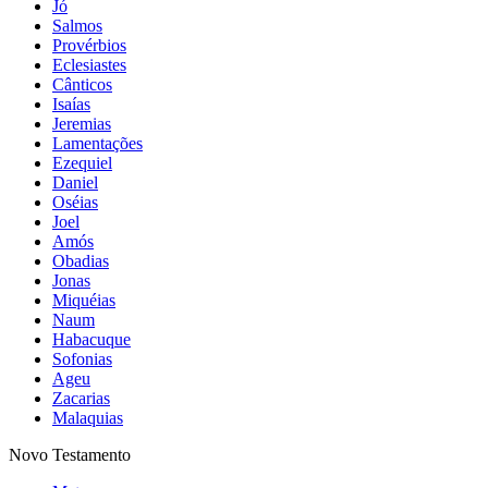
Jó
Salmos
Provérbios
Eclesiastes
Cânticos
Isaías
Jeremias
Lamentações
Ezequiel
Daniel
Oséias
Joel
Amós
Obadias
Jonas
Miquéias
Naum
Habacuque
Sofonias
Ageu
Zacarias
Malaquias
Novo Testamento