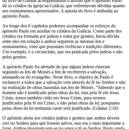
no livro de Gálatas acompanhamos o auxílio que o apóstolo Paulo
dá os cristãos da igreja na Galácia, que enfrentavam dúvidas quanto
aos ensinamentos apresentados. A autoria do livro é atribuída ao
apóstolo Paulo.
Ao longo dos 6 capítulos podemos acompanhar os esforços do
apóstolo Paulo em auxiliar os cristãos da Galácia. Como parte dos
cristãos era formada por judeus e outra por gentios, havia dúvida
entre eles em relação a ambos seguirem as mesmas leis e
ensinamentos, visto que possuíam vivências e tradições diferentes.
Um exemplo, é a circuncisão, que era praticada pelos judeus e não
pelos gentios.
A apóstolo Paulo foi alertado de que alguns judeus estavam
seguindo as leis de Moisés a fim de receberem a salvação,
afastando-se do evangelho. Neste livro, o objetivo de Paulo é
esclarecer a todos que a salvação vem através da fé no Senhor e não
na realização de obras baseadas nas leis de Moisés. “Sabendo que o
homem não é justificado pelas obras da lei, mas pela fé em Jesus
Cristo, temos também crido em Jesus Cristo, para sermos
justificados pela fé em Cristo, e não pelas obras da lei; porquanto
pelas obras da lei nenhuma carne será justificada. (Gálatas 2:16)
O apóstolo alerta aos cristãos judeus e gentios que ambos devem
crer no Senhor para que fossem salvos, isso era o mais importante a
fazer. Ambos deveriam unir-se no amor e fé ao Senhor. Paulo ainda