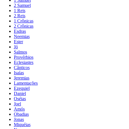
1 Samuel
2 Samuel
1 Reis
2 Reis
1 Crônicas
2 Crônicas
Esdras
Neemias
Ester
Jó
Salmos
Provérbios
Eclesiastes
Cânticos
Isaías
Jeremias
Lamentações
Ezequiel
Daniel
Oséias
Joel
Amós
Obadias
Jonas
Miquéias