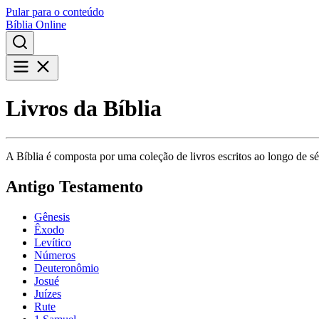
Pular para o conteúdo
Bíblia Online
Livros da Bíblia
A Bíblia é composta por uma coleção de livros escritos ao longo de séc
Antigo Testamento
Gênesis
Êxodo
Levítico
Números
Deuteronômio
Josué
Juízes
Rute