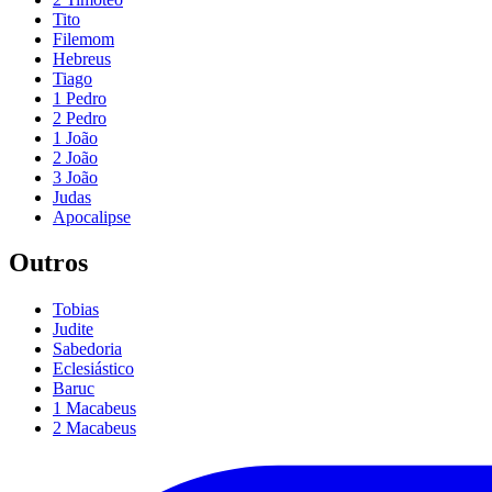
Tito
Filemom
Hebreus
Tiago
1 Pedro
2 Pedro
1 João
2 João
3 João
Judas
Apocalipse
Outros
Tobias
Judite
Sabedoria
Eclesiástico
Baruc
1 Macabeus
2 Macabeus