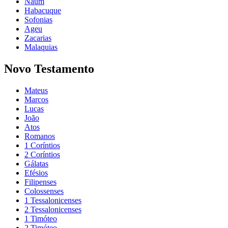
Naum
Habacuque
Sofonias
Ageu
Zacarias
Malaquias
Novo Testamento
Mateus
Marcos
Lucas
João
Atos
Romanos
1 Coríntios
2 Coríntios
Gálatas
Efésios
Filipenses
Colossenses
1 Tessalonicenses
2 Tessalonicenses
1 Timóteo
2 Timóteo