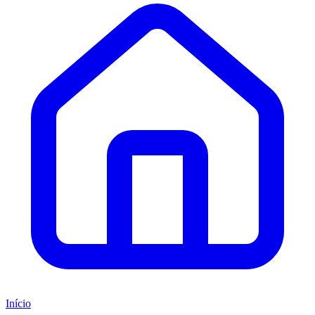
Início