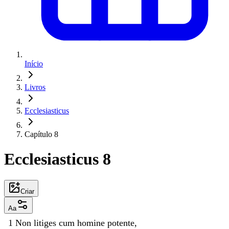
Início
Livros
Ecclesiasticus
Capítulo 8
Ecclesiasticus 8
Criar
Aa
1
Non
litiges
cum
homine
potente
,