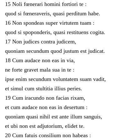
15
Noli
fœnerari
homini
fortiori
te
:
quod
si
fœneraveris
,
quasi
perditum
habe
.
16
Non
spondeas
super
virtutem
tuam
:
quod
si
spoponderis
,
quasi
restituens
cogita
.
17
Non
judices
contra
judicem
,
quoniam
secundum
quod
justum
est
judicat
.
18
Cum
audace
non
eas
in
via
,
ne
forte
gravet
mala
sua
in
te
:
ipse
enim
secundum
voluntatem
suam
vadit
,
et
simul
cum
stultitia
illius
peries
.
19
Cum
iracundo
non
facias
rixam
,
et
cum
audace
non
eas
in
desertum
:
quoniam
quasi
nihil
est
ante
illum
sanguis
,
et
ubi
non
est
adjutorium
,
elidet
te
.
20
Cum
fatuis
consilium
non
habeas
: