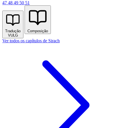
47
48
49
50
51
Tradução
Composição
VULG
Ver todos os capítulos de Sirach