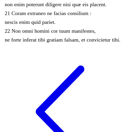
non
enim
poterunt
diligere
nisi
quæ
eis
placent
.
21
Coram
extraneo
ne
facias
consilium
:
nescis
enim
quid
pariet
.
22
Non
omni
homini
cor
tuum
manifestes
,
ne
forte
inferat
tibi
gratiam
falsam
,
et
convicietur
tibi
.