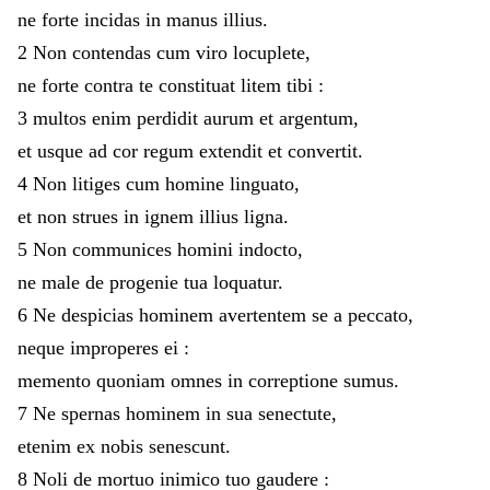
ne
forte
incidas
in
manus
illius
.
2
Non
contendas
cum
viro
locuplete
,
ne
forte
contra
te
constituat
litem
tibi
:
3
multos
enim
perdidit
aurum
et
argentum
,
et
usque
ad
cor
regum
extendit
et
convertit
.
4
Non
litiges
cum
homine
linguato
,
et
non
strues
in
ignem
illius
ligna
.
5
Non
communices
homini
indocto
,
ne
male
de
progenie
tua
loquatur
.
6
Ne
despicias
hominem
avertentem
se
a
peccato
,
neque
improperes
ei
:
memento
quoniam
omnes
in
correptione
sumus
.
7
Ne
spernas
hominem
in
sua
senectute
,
etenim
ex
nobis
senescunt
.
8
Noli
de
mortuo
inimico
tuo
gaudere
: