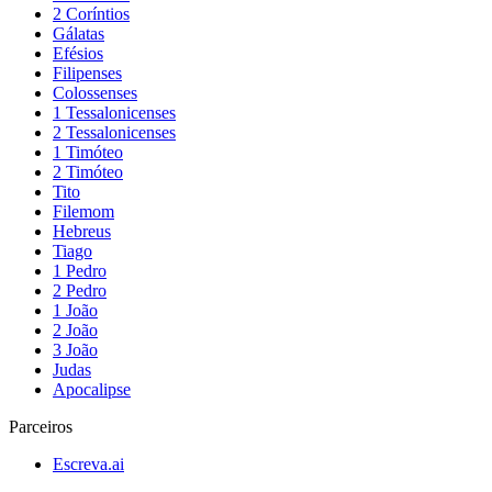
2 Coríntios
Gálatas
Efésios
Filipenses
Colossenses
1 Tessalonicenses
2 Tessalonicenses
1 Timóteo
2 Timóteo
Tito
Filemom
Hebreus
Tiago
1 Pedro
2 Pedro
1 João
2 João
3 João
Judas
Apocalipse
Parceiros
Escreva.ai