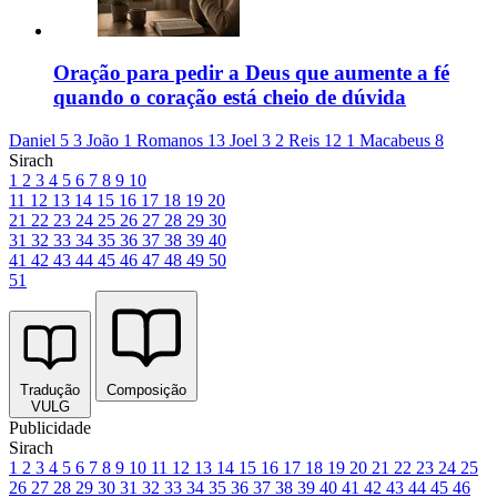
Oração para pedir a Deus que aumente a fé
quando o coração está cheio de dúvida
Daniel 5
3 João 1
Romanos 13
Joel 3
2 Reis 12
1 Macabeus 8
Sirach
1
2
3
4
5
6
7
8
9
10
11
12
13
14
15
16
17
18
19
20
21
22
23
24
25
26
27
28
29
30
31
32
33
34
35
36
37
38
39
40
41
42
43
44
45
46
47
48
49
50
51
Tradução
Composição
VULG
Publicidade
Sirach
1
2
3
4
5
6
7
8
9
10
11
12
13
14
15
16
17
18
19
20
21
22
23
24
25
26
27
28
29
30
31
32
33
34
35
36
37
38
39
40
41
42
43
44
45
46