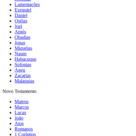
Lamentações
Ezequiel
Daniel
Oséias
Joel
Amós
Obadias
Jonas
Miquéias
Naum
Habacuque
Sofonias
Ageu
Zacarias
Malaquias
Novo Testamento
Mateus
Marcos
Lucas
João
Atos
Romanos
1 Coríntios