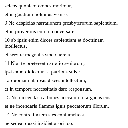
sciens
quoniam
omnes
morimur
,
et
in
gaudium
nolumus
venire
.
9
Ne
despicias
narrationem
presbyterorum
sapientium
,
et
in
proverbiis
eorum
conversare
:
10
ab
ipsis
enim
disces
sapientiam
et
doctrinam
intellectus
,
et
servire
magnatis
sine
querela
.
11
Non
te
prætereat
narratio
seniorum
,
ipsi
enim
didicerunt
a
patribus
suis
:
12
quoniam
ab
ipsis
disces
intellectum
,
et
in
tempore
necessitatis
dare
responsum
.
13
Non
incendas
carbones
peccatorum
arguens
eos
,
et
ne
incendaris
flamma
ignis
peccatorum
illorum
.
14
Ne
contra
faciem
stes
contumeliosi
,
ne
sedeat
quasi
insidiator
ori
tuo
.