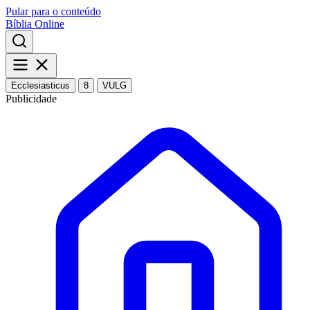
Pular para o conteúdo
Bíblia Online
Ecclesiasticus
8
VULG
Publicidade