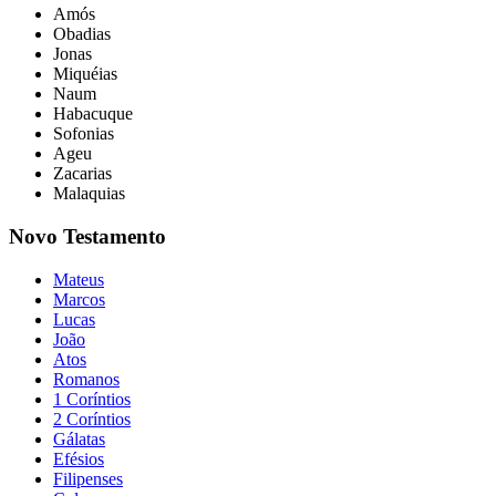
Amós
Obadias
Jonas
Miquéias
Naum
Habacuque
Sofonias
Ageu
Zacarias
Malaquias
Novo Testamento
Mateus
Marcos
Lucas
João
Atos
Romanos
1 Coríntios
2 Coríntios
Gálatas
Efésios
Filipenses