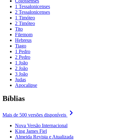
Colossenses
1 Tessalonicenses
2 Tessalonicenses
1 Timóteo
2 Timóteo
Tito
Filemom
Hebreus
Tiago
1 Pedro
2 Pedro
1 João
2 João
3 João
Judas
Apocalipse
Bíblias
Mais de 500 versões disponíveis
Nova Versão Internacional
King James Fiel
Almeida Revista e Atualizada