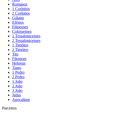
Romanos
1 Coríntios
2 Coríntios
Gálatas
Efésios
Filipenses
Colossenses
1 Tessalonicenses
2 Tessalonicenses
1 Timóteo
2 Timóteo
Tito
Filemom
Hebreus
Tiago
1 Pedro
2 Pedro
1 João
2 João
3 João
Judas
Apocalipse
Parceiros