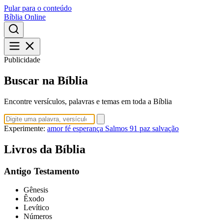
Pular para o conteúdo
Bíblia Online
Publicidade
Buscar na Bíblia
Encontre versículos, palavras e temas em toda a Bíblia
Experimente:
amor
fé
esperança
Salmos 91
paz
salvação
Livros da Bíblia
Antigo Testamento
Gênesis
Êxodo
Levítico
Números