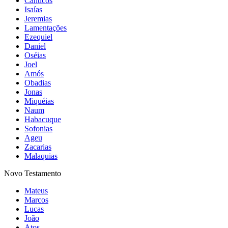
Cânticos
Isaías
Jeremias
Lamentações
Ezequiel
Daniel
Oséias
Joel
Amós
Obadias
Jonas
Miquéias
Naum
Habacuque
Sofonias
Ageu
Zacarias
Malaquias
Novo Testamento
Mateus
Marcos
Lucas
João
Atos