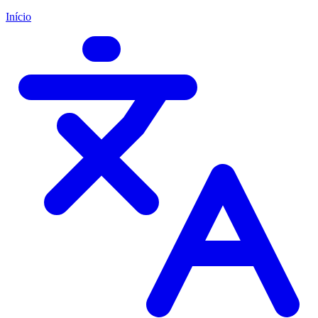
Início