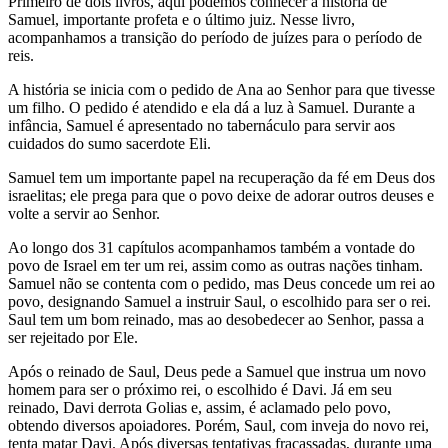
Primeiro de dois livros, aqui podemos conhecer a história de
Samuel, importante profeta e o último juiz. Nesse livro,
acompanhamos a transição do período de juízes para o período de
reis.
A história se inicia com o pedido de Ana ao Senhor para que tivesse
um filho. O pedido é atendido e ela dá a luz à Samuel. Durante a
infância, Samuel é apresentado no tabernáculo para servir aos
cuidados do sumo sacerdote Eli.
Samuel tem um importante papel na recuperação da fé em Deus dos
israelitas; ele prega para que o povo deixe de adorar outros deuses e
volte a servir ao Senhor.
Ao longo dos 31 capítulos acompanhamos também a vontade do
povo de Israel em ter um rei, assim como as outras nações tinham.
Samuel não se contenta com o pedido, mas Deus concede um rei ao
povo, designando Samuel a instruir Saul, o escolhido para ser o rei.
Saul tem um bom reinado, mas ao desobedecer ao Senhor, passa a
ser rejeitado por Ele.
Após o reinado de Saul, Deus pede a Samuel que instrua um novo
homem para ser o próximo rei, o escolhido é Davi. Já em seu
reinado, Davi derrota Golias e, assim, é aclamado pelo povo,
obtendo diversos apoiadores. Porém, Saul, com inveja do novo rei,
tenta matar Davi. Após diversas tentativas fracassadas, durante uma