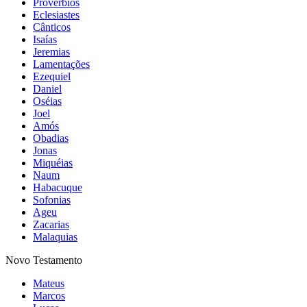
Provérbios
Eclesiastes
Cânticos
Isaías
Jeremias
Lamentações
Ezequiel
Daniel
Oséias
Joel
Amós
Obadias
Jonas
Miquéias
Naum
Habacuque
Sofonias
Ageu
Zacarias
Malaquias
Novo Testamento
Mateus
Marcos