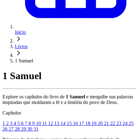
Início
Livros
1 Samuel
1 Samuel
Explore os capítulos do livro de
1 Samuel
e mergulhe nas palavras
inspiradas que moldaram a fé e a história do povo de Deus.
Capítulos
1
2
3
4
5
6
7
8
9
10
11
12
13
14
15
16
17
18
19
20
21
22
23
24
25
26
27
28
29
30
31