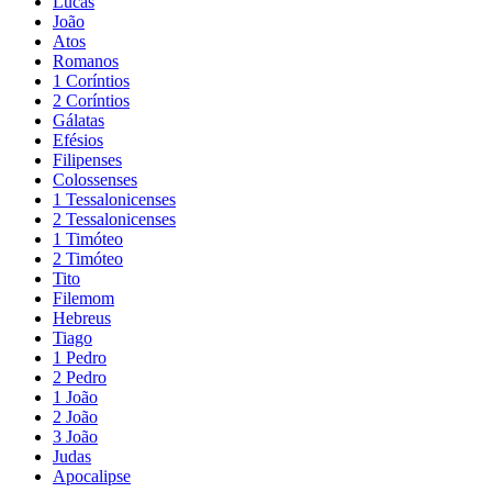
Lucas
João
Atos
Romanos
1 Coríntios
2 Coríntios
Gálatas
Efésios
Filipenses
Colossenses
1 Tessalonicenses
2 Tessalonicenses
1 Timóteo
2 Timóteo
Tito
Filemom
Hebreus
Tiago
1 Pedro
2 Pedro
1 João
2 João
3 João
Judas
Apocalipse