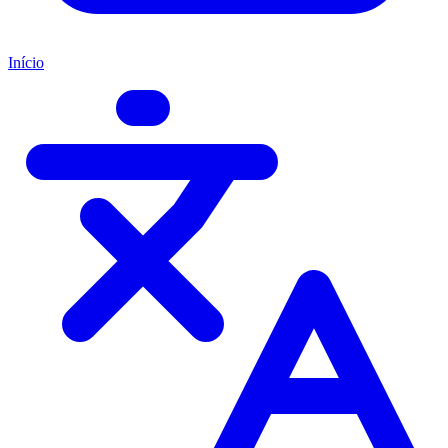
Início