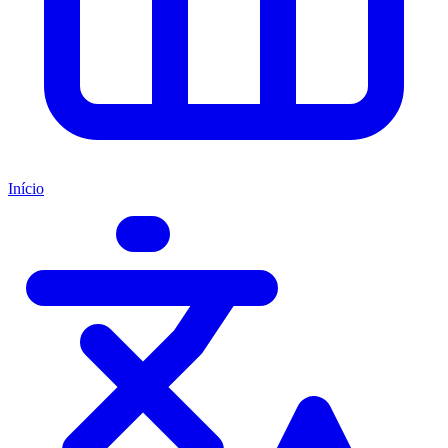
Início