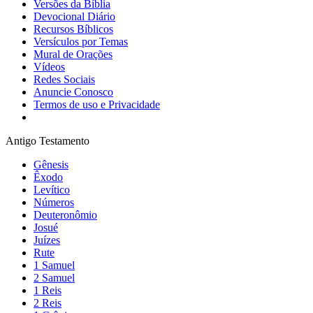
Versões da Bíblia
Devocional Diário
Recursos Bíblicos
Versículos por Temas
Mural de Orações
Vídeos
Redes Sociais
Anuncie Conosco
Termos de uso e Privacidade
Antigo Testamento
Gênesis
Êxodo
Levítico
Números
Deuteronômio
Josué
Juízes
Rute
1 Samuel
2 Samuel
1 Reis
2 Reis