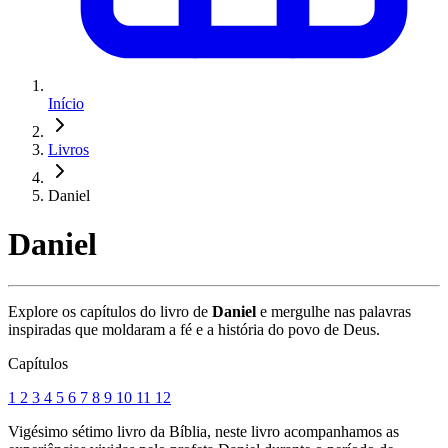
Início
Livros
Daniel
Daniel
Explore os capítulos do livro de
Daniel
e mergulhe nas palavras
inspiradas que moldaram a fé e a história do povo de Deus.
Capítulos
1
2
3
4
5
6
7
8
9
10
11
12
Vigésimo sétimo livro da Bíblia, neste livro acompanhamos as