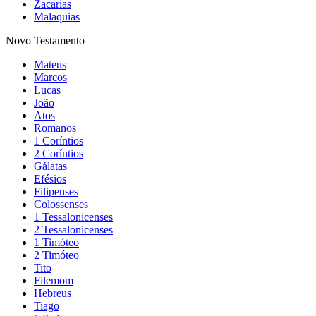
Zacarias
Malaquias
Novo Testamento
Mateus
Marcos
Lucas
João
Atos
Romanos
1 Coríntios
2 Coríntios
Gálatas
Efésios
Filipenses
Colossenses
1 Tessalonicenses
2 Tessalonicenses
1 Timóteo
2 Timóteo
Tito
Filemom
Hebreus
Tiago