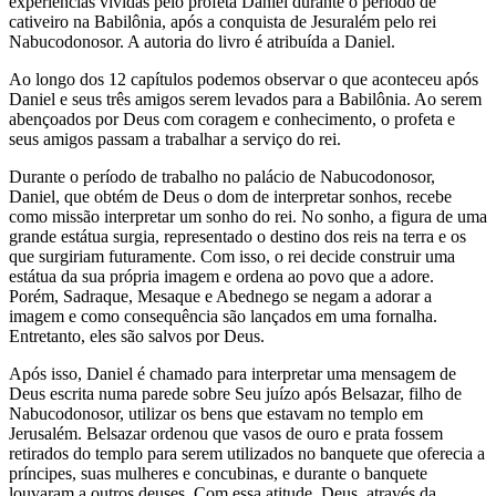
experiências vividas pelo profeta Daniel durante o período de
cativeiro na Babilônia, após a conquista de Jesuralém pelo rei
Nabucodonosor. A autoria do livro é atribuída a Daniel.
Ao longo dos 12 capítulos podemos observar o que aconteceu após
Daniel e seus três amigos serem levados para a Babilônia. Ao serem
abençoados por Deus com coragem e conhecimento, o profeta e
seus amigos passam a trabalhar a serviço do rei.
Durante o período de trabalho no palácio de Nabucodonosor,
Daniel, que obtém de Deus o dom de interpretar sonhos, recebe
como missão interpretar um sonho do rei. No sonho, a figura de uma
grande estátua surgia, representado o destino dos reis na terra e os
que surgiriam futuramente. Com isso, o rei decide construir uma
estátua da sua própria imagem e ordena ao povo que a adore.
Porém, Sadraque, Mesaque e Abednego se negam a adorar a
imagem e como consequência são lançados em uma fornalha.
Entretanto, eles são salvos por Deus.
Após isso, Daniel é chamado para interpretar uma mensagem de
Deus escrita numa parede sobre Seu juízo após Belsazar, filho de
Nabucodonosor, utilizar os bens que estavam no templo em
Jerusalém. Belsazar ordenou que vasos de ouro e prata fossem
retirados do templo para serem utilizados no banquete que oferecia a
príncipes, suas mulheres e concubinas, e durante o banquete
louvaram a outros deuses. Com essa atitude, Deus, através da