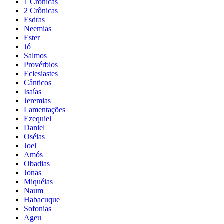
1 Crônicas
2 Crônicas
Esdras
Neemias
Ester
Jó
Salmos
Provérbios
Eclesiastes
Cânticos
Isaías
Jeremias
Lamentações
Ezequiel
Daniel
Oséias
Joel
Amós
Obadias
Jonas
Miquéias
Naum
Habacuque
Sofonias
Ageu