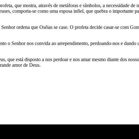
ofeta, que mostra, através de metáforas e símbolos, a necessidade de 
s deuses, comporta-se como uma esposa infiel, que quebra o importante p
O Senhor ordena que Oséias se case. O profeta decide casar-se com Gome
nto o Senhor nos convida ao arrependimento, perdoando-nos e dando um
eus, que está disposto a nos perdoar e nos amar mesmo diante dos noss
grande amor de Deus.