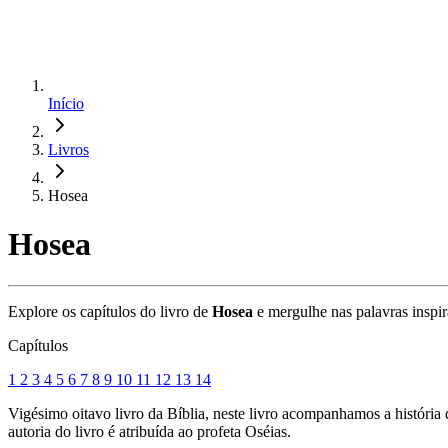
Início
Livros
Hosea
Hosea
Explore os capítulos do livro de
Hosea
e mergulhe nas palavras inspir
Capítulos
1
2
3
4
5
6
7
8
9
10
11
12
13
14
Vigésimo oitavo livro da Bíblia, neste livro acompanhamos a históri
autoria do livro é atribuída ao profeta Oséias.