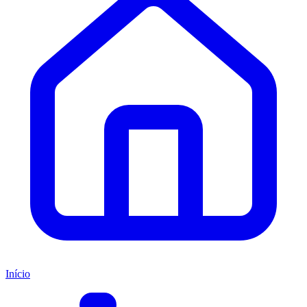
Início