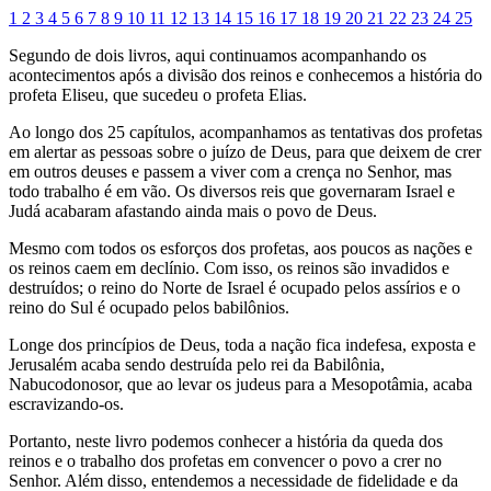
1
2
3
4
5
6
7
8
9
10
11
12
13
14
15
16
17
18
19
20
21
22
23
24
25
Segundo de dois livros, aqui continuamos acompanhando os
acontecimentos após a divisão dos reinos e conhecemos a história do
profeta Eliseu, que sucedeu o profeta Elias.
Ao longo dos 25 capítulos, acompanhamos as tentativas dos profetas
em alertar as pessoas sobre o juízo de Deus, para que deixem de crer
em outros deuses e passem a viver com a crença no Senhor, mas
todo trabalho é em vão. Os diversos reis que governaram Israel e
Judá acabaram afastando ainda mais o povo de Deus.
Mesmo com todos os esforços dos profetas, aos poucos as nações e
os reinos caem em declínio. Com isso, os reinos são invadidos e
destruídos; o reino do Norte de Israel é ocupado pelos assírios e o
reino do Sul é ocupado pelos babilônios.
Longe dos princípios de Deus, toda a nação fica indefesa, exposta e
Jerusalém acaba sendo destruída pelo rei da Babilônia,
Nabucodonosor, que ao levar os judeus para a Mesopotâmia, acaba
escravizando-os.
Portanto, neste livro podemos conhecer a história da queda dos
reinos e o trabalho dos profetas em convencer o povo a crer no
Senhor. Além disso, entendemos a necessidade de fidelidade e da