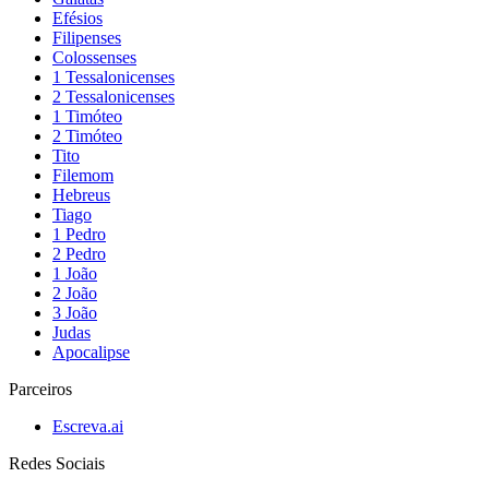
Efésios
Filipenses
Colossenses
1 Tessalonicenses
2 Tessalonicenses
1 Timóteo
2 Timóteo
Tito
Filemom
Hebreus
Tiago
1 Pedro
2 Pedro
1 João
2 João
3 João
Judas
Apocalipse
Parceiros
Escreva.ai
Redes Sociais