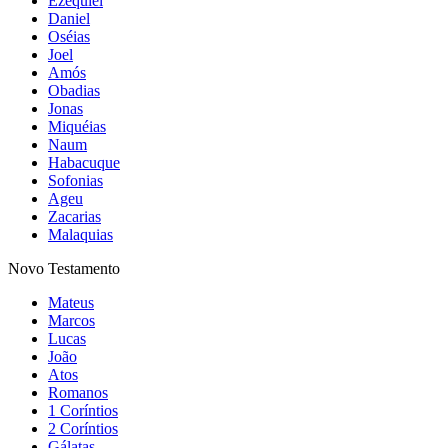
Ezequiel
Daniel
Oséias
Joel
Amós
Obadias
Jonas
Miquéias
Naum
Habacuque
Sofonias
Ageu
Zacarias
Malaquias
Novo Testamento
Mateus
Marcos
Lucas
João
Atos
Romanos
1 Coríntios
2 Coríntios
Gálatas