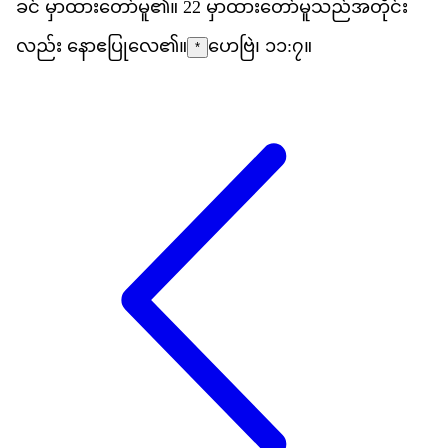
ခင
်
မ
ထ
တ
မ
ူ၏။
22
မ
ထ
တ
မ
သည
အ
တ
င
လည
်း
န
ဧ
ပ
လ
ေ၏။
ဟေဗြဲ၊ ၁၁:၇
။
*