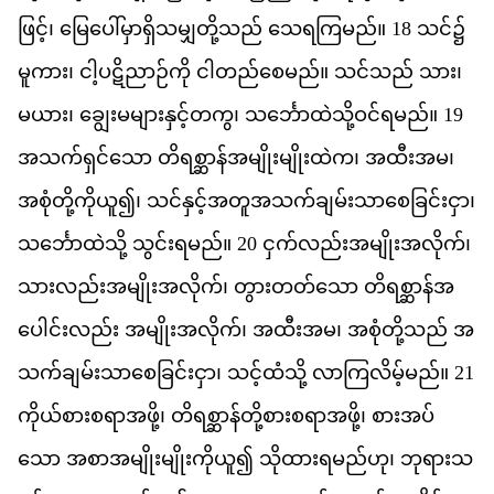
ဖ
င
့်၊
မ
ပ
မ
ရ
သ
မ
တ
သည
်
သ
ရက
မည
်။
18
သင
်၌​
မ
က
ား၊
င
ပ
ဋ
ည
ဉ
က
ို
င
တည
စ
မည
်။
သင
သည
်
သ
ား၊
မ
ယ
ား၊
ခ
မ
မ
န
င
တ
က
ွ၊
သင
ထ
သ
ဝင
ရ
မည
်။
19
အ
သက
ရ
င
သ
ော
တ
ရ
စ
န
အ
မ
မ
ထ
က
၊
အ
ထ
အ
မ
၊
အ
စ
တ
က
ယ
ူ၍၊
သင
န
င
အ
တ
အ
သက
ခ
မ
သ
စ
ခ
င
င
ှာ၊
သင
ထ
သ
ို့
သ
င
ရ
မည
်။
20
င
က
လည
အ
မ
အ
လ
က
်၊
သ
လည
အ
မ
အ
လ
က
်၊
တ
တတ
သ
ော
တ
ရ
စ
န
အ
ပ
င
လည
်း
အ
မ
အ
လ
က
်၊
အ
ထ
အ
မ
၊
အ
စ
တ
သည
်
အ
သက
ခ
မ
သ
စ
ခ
င
င
ှာ၊
သင
ထ
သ
ို့
လ
က
လ
မ
မည
်။
21
က
ယ
စ
စ
ရ
အ
ဖ
ို့၊
တ
ရ
စ
န
တ
စ
စ
ရ
အ
ဖ
ို့၊
စ
အပ
သ
ော
အ
စ
အ
မ
မ
က
ယ
ူ၍
သ
ထ
ရ
မည
ဟ
ု၊
ဘ
ရ
သ