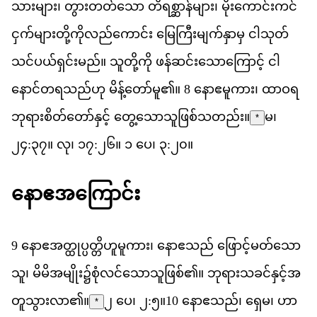
သ
မ
ျား၊
တ
တတ
သ
ော
တ
ရ
စ
န
မ
ျား၊
မ
က
င
ကင
င
က
မ
တ
က
လည
က
င
်း
မ
က
မ
က
န
မ
ှ
င
သ
တ
သင
ပယ
ရ
င
မည
်။
သ
တ
က
ို
ဖန
ဆင
သ
က
င
့်
င
န
င
တ
ရ
သည
ဟ
ု
မ
န
တ
မ
ူ​၏။
8
န
ဧ
မ
က
ား၊
ထ
ဝ
ရ
ဘ
ရ
စ
တ
တ
န
င
့်
တ
သ
သ
ဖ
စ
သ
တည
်း။
မ၊
*
၂၄:၃၇။ လု၊ ၁၇:၂၆။ ၁ ပေ၊ ၃:၂၀။
န
ဧ
အ
က
င
9
န
ဧ
အ
တ
ပ
တ
ဟ
မ
က
ား၊
န
ဧ
သည
်
ဖ
င
မတ
သ
သ
ူ၊
မ
မ
အ
မ
ျိုး၌​
စ
လင
သ
သ
ဖ
စ
်၏။
ဘ
ရ
သ
ခင
န
င
အ
တ
သ
လ
ာ၏။
၂ ပေ၊ ၂:၅
။
10
န
ဧ
သည
်၊
ရ
မ
၊
ဟ
*