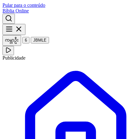
Pular para o conteúdo
Bíblia Online
ကမ္ဘာဦး
6
JBMLE
Publicidade