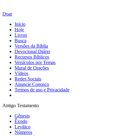
Doar
Início
Hoje
Livros
Busca
Versões da Bíblia
Devocional Diário
Recursos Bíblicos
Versículos por Temas
Mural de Orações
Vídeos
Redes Sociais
Anuncie Conosco
Termos de uso e Privacidade
Antigo Testamento
Gênesis
Êxodo
Levítico
Números