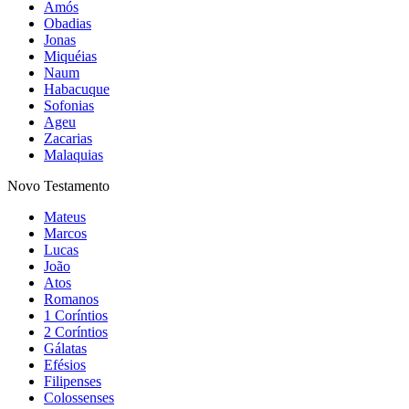
Amós
Obadias
Jonas
Miquéias
Naum
Habacuque
Sofonias
Ageu
Zacarias
Malaquias
Novo Testamento
Mateus
Marcos
Lucas
João
Atos
Romanos
1 Coríntios
2 Coríntios
Gálatas
Efésios
Filipenses
Colossenses