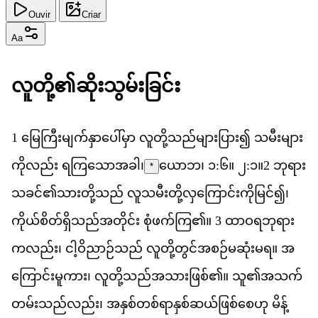
Ouvir
Criar
Aa
လ
တ
ို့​၏​
ဆ
သ
မ
ခ
င
1
မ
က
မ
က
န
ပ
မ
ှာ
လ
တ
သည
မ
ပ
ြား၍
သ
မ
မ
က
လည
်း
ရ
က
သ
အ
ခ
ါ၊
ယော​ဘ၊ ၁:၆။ ၂:၁။
2
ဘ
ရ
*
သ
ခင
်၏​
သ
တ
သည
်
လ
သ
မ
တ
လ
က
င
က
မ
င
်၍၊
က
ယ
စ
တ
ရ
သည
အ
တ
င
်း
စ
ဖက
က
ြ၏။
3
ထ
ဝ
ရ
ဘ
ရ
က
လည
်း၊
င
ဝ
ည
ဉ
သည
်
လ
တ
တ
င
အ
စဉ
မ
ဆ
မ
ရ
။
အ
က
င
မ
က
ား၊
လ
တ
သည
အ
သ
ဖ
စ
်၏။
သ
ူ၏​
အ
သက
တမ
သည
လည
်း၊
အ
န
စ
တစ
ရ
န
စ
ဆယ
ဖ
စ
စ
ဟ
ု
မ
န