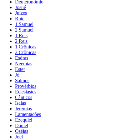
Deuteronômio
Josué
Juízes
Rute
1 Samuel
2 Samuel
1 Reis
2 Reis
1 Crônicas
2 Crônicas
Esdras
Neemias
Ester
Jó
Salmos
Provérbios
Eclesiastes
Cânticos
Isaías
Jeremias
Lamentações
Ezequiel
Daniel
Oséias
Joel