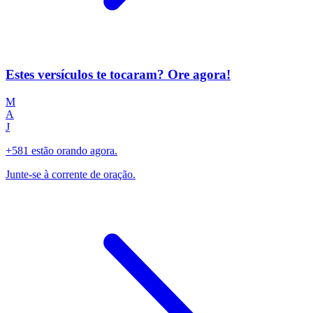
Estes versículos te tocaram? Ore agora!
M
A
J
+581 estão orando agora.
Junte-se à corrente de oração.