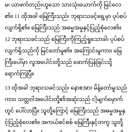
မ
၊
ယ
ဖက
တည
ဟ
သ
ော
သ
သ
ယ
က
က
ို
မ
င
လ
၏။
11
ထ
အ
ခ
ါ
မ
က
သည
်၊
ဘ
ရ
သ
ခင
ရ
မ
ှာ
ပ
ပ
စပ
လ
က
ရ
ှိ၏။
မ
က
သည
်
အ
ဓမ
အ
မ
န
င
ပ
ည
စ
လ
ေ၏။
12
ဘ
ရ
သ
ခင
သည
်
မ
က
က
က
ည
ရ
သ
ခ
ါ၊
ပ
ပ
စပ
လ
က
ရ
သည
က
ို
မ
င
တ
မ
ူ၏။
အ
က
င
မ
က
ား၊
မ
က
ပ
မ
ှာ
လ
အ
ပ
င
တ
သည
်
ဖ
က
ပ
န
ခ
င
သ
ရ
က
က
ပ
ြီ။
13
ထ
အ
ခ
ါ
ဘ
ရ
သ
ခင
သည
်၊
န
ဧ
အ
ား
မ
န
တ
မ
သည
က
ား၊
သ
တ
ဝ
အ
ပ
င
တ
ို့၏​
အ
ဆ
သည
်
င
မ
က
မ
က
တ
င
်
ပ
လ
ပ
ြီ။
သ
တ
က
င
့်
မ
က
သည
်
အ
ဓ
မ
အ
မ
န
င
ပ
ည
စ
လ
ေ၏။
အ
ကယ
စင
စစ
်
မ
က
န
င
တ
က
ွ
သ
တ