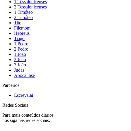
1 Tessalonicenses
2 Tessalonicenses
1 Timóteo
2 Timóteo
Tito
Filemom
Hebreus
Tiago
1 Pedro
2 Pedro
1 João
2 João
3 João
Judas
Apocalipse
Parceiros
Escreva.ai
Redes Sociais
Para mais conteúdos diários,
nos siga nas redes sociais.