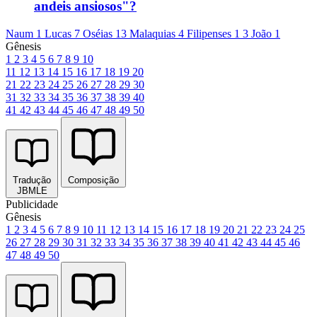
andeis ansiosos"?
Naum 1
Lucas 7
Oséias 13
Malaquias 4
Filipenses 1
3 João 1
Gênesis
1
2
3
4
5
6
7
8
9
10
11
12
13
14
15
16
17
18
19
20
21
22
23
24
25
26
27
28
29
30
31
32
33
34
35
36
37
38
39
40
41
42
43
44
45
46
47
48
49
50
Tradução
Composição
JBMLE
Publicidade
Gênesis
1
2
3
4
5
6
7
8
9
10
11
12
13
14
15
16
17
18
19
20
21
22
23
24
25
26
27
28
29
30
31
32
33
34
35
36
37
38
39
40
41
42
43
44
45
46
47
48
49
50