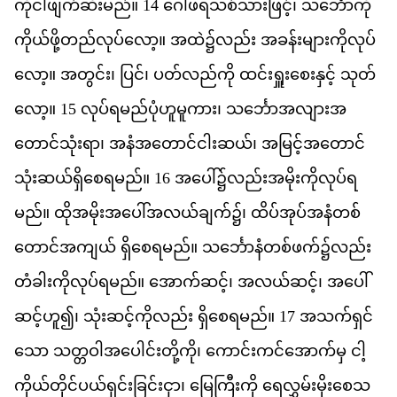
က
င
ဖ
က
ဆ
မည
်။
14
ဂ
ဖ
ရ
သစ
သ
ဖ
င
့်၊
သင
က
က
ယ
ဖ
တည
လ
ပ
လ
ော့။
အ
ထ
ဲ၌​
လည
်း
အ
ခန
မ
က
လ
ပ
လ
ော့။
အ
တ
င
်း၊
ပ
င
်၊
ပတ
လည
က
ို
ထင
ရ
စ
န
င
့်
သ
တ
လ
ော့။
15
လ
ပ
ရ
မည
ပ
ဟ
မ
က
ား၊
သင
အ
လ
အ
တ
င
သ
ရ
ာ၊
အ
န
အ
တ
င
င
ဆယ
်၊
အ
မ
င
အ
တ
င
သ
ဆယ
ရ
စ
ရ
မည
်။
16
အ
ပ
ေါ်၌​
လည
အ
မ
က
လ
ပ
ရ
မည
်။
ထ
အ
မ
အ
ပ
အ
လယ
ခ
က
်၌၊
ထ
ပ
အ
ပ
အ
န
တစ
တ
င
အ
က
ယ
်
ရ
စ
ရ
မည
်။
သင
န
တစ
ဖက
်၌​
လည
တ
ခ
က
လ
ပ
ရ
မည
်။
အ
က
ဆင
့်၊
အ
လယ
ဆင
့်၊
အ
ပ
ဆင
ဟ
ူ၍၊
သ
ဆင
က
လည
်း
ရ
စ
ရ
မည
်။
17
အ
သက
ရ
င
သ
ော
သ
တ
ဝ
အ
ပ
င
တ
က
ို၊
က
င
ကင
အ
က
မ
ှ
င
က
ယ
တ
င
ပယ
ရ
င
ခ
င
င
ှာ၊
မ
က
က
ို
ရ
လ
မ
မ
စ
သ