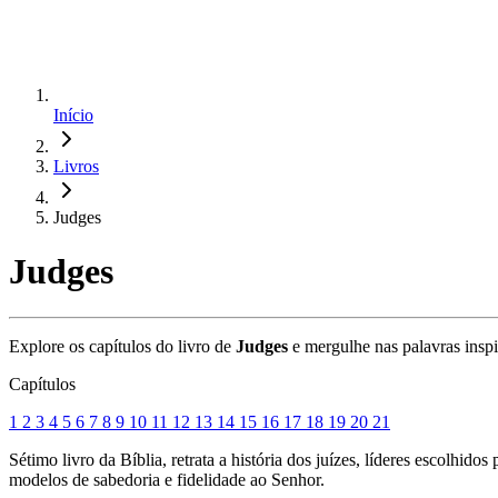
Início
Livros
Judges
Judges
Explore os capítulos do livro de
Judges
e mergulhe nas palavras inspi
Capítulos
1
2
3
4
5
6
7
8
9
10
11
12
13
14
15
16
17
18
19
20
21
Sétimo livro da Bíblia, retrata a história dos juízes, líderes escolhi
modelos de sabedoria e fidelidade ao Senhor.