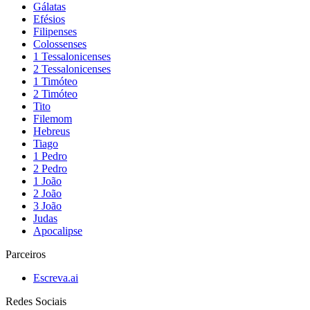
Gálatas
Efésios
Filipenses
Colossenses
1 Tessalonicenses
2 Tessalonicenses
1 Timóteo
2 Timóteo
Tito
Filemom
Hebreus
Tiago
1 Pedro
2 Pedro
1 João
2 João
3 João
Judas
Apocalipse
Parceiros
Escreva.ai
Redes Sociais