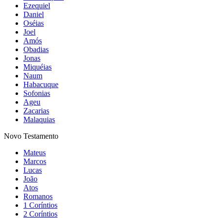
Ezequiel
Daniel
Oséias
Joel
Amós
Obadias
Jonas
Miquéias
Naum
Habacuque
Sofonias
Ageu
Zacarias
Malaquias
Novo Testamento
Mateus
Marcos
Lucas
João
Atos
Romanos
1 Coríntios
2 Coríntios