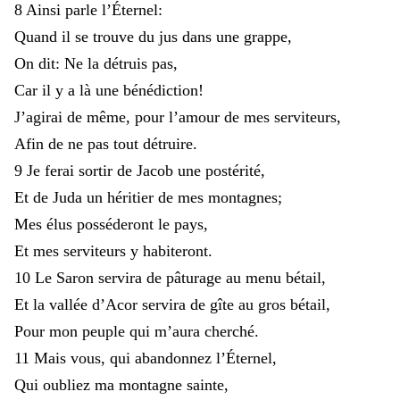
8
Ainsi
parle
l’Éternel
:
Quand
il
se
trouve
du
jus
dans
une
grappe
,
On
dit
:
Ne
la
détruis
pas
,
Car
il
y
a
là
une
bénédiction
!
J’agirai
de
même
,
pour
l’amour
de
mes
serviteurs
,
Afin
de
ne
pas
tout
détruire
.
9
Je
ferai
sortir
de
Jacob
une
postérité
,
Et
de
Juda
un
héritier
de
mes
montagnes
;
Mes
élus
posséderont
le
pays
,
Et
mes
serviteurs
y
habiteront
.
10
Le
Saron
servira
de
pâturage
au
menu
bétail
,
Et
la
vallée
d’Acor
servira
de
gîte
au
gros
bétail
,
Pour
mon
peuple
qui
m’aura
cherché
.
11
Mais
vous
,
qui
abandonnez
l’Éternel
,
Qui
oubliez
ma
montagne
sainte
,