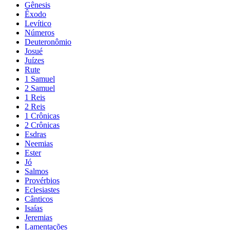
Gênesis
Êxodo
Levítico
Números
Deuteronômio
Josué
Juízes
Rute
1 Samuel
2 Samuel
1 Reis
2 Reis
1 Crônicas
2 Crônicas
Esdras
Neemias
Ester
Jó
Salmos
Provérbios
Eclesiastes
Cânticos
Isaías
Jeremias
Lamentações