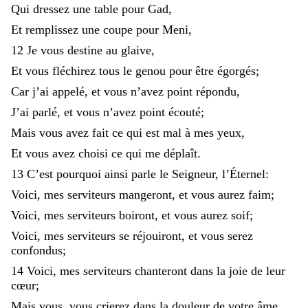
Qui
dressez
une
table
pour
Gad
,
Et
remplissez
une
coupe
pour
Meni
,
12
Je
vous
destine
au
glaive
,
Et
vous
fléchirez
tous
le
genou
pour
être
égorgés
;
Car
j’ai
appelé
,
et
vous
n’avez
point
répondu
,
J’ai
parlé
,
et
vous
n’avez
point
écouté
;
Mais
vous
avez
fait
ce
qui
est
mal
à
mes
yeux
,
Et
vous
avez
choisi
ce
qui
me
déplaît
.
13
C’est
pourquoi
ainsi
parle
le
Seigneur
,
l’Éternel
:
Voici
,
mes
serviteurs
mangeront
,
et
vous
aurez
faim
;
Voici
,
mes
serviteurs
boiront
,
et
vous
aurez
soif
;
Voici
,
mes
serviteurs
se
réjouiront
,
et
vous
serez
confondus
;
14
Voici
,
mes
serviteurs
chanteront
dans
la
joie
de
leur
cœur
;
Mais
vous
,
vous
crierez
dans
la
douleur
de
votre
âme
,