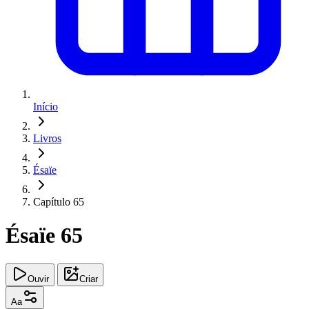
Início
Livros
Ésaïe
Capítulo 65
Ésaïe 65
Ouvir
Criar
Aa