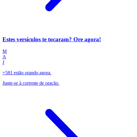
Estes versículos te tocaram? Ore agora!
M
A
J
+581 estão orando agora.
Junte-se à corrente de oração.