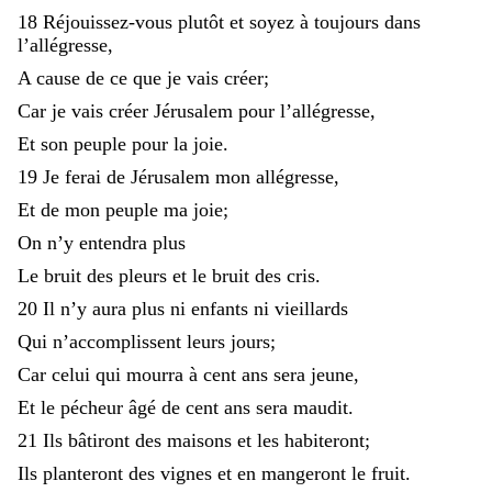
18
Réjouissez-vous
plutôt
et
soyez
à
toujours
dans
l’allégresse
,
A
cause
de
ce
que
je
vais
créer
;
Car
je
vais
créer
Jérusalem
pour
l’allégresse
,
Et
son
peuple
pour
la
joie
.
19
Je
ferai
de
Jérusalem
mon
allégresse
,
Et
de
mon
peuple
ma
joie
;
On
n’y
entendra
plus
Le
bruit
des
pleurs
et
le
bruit
des
cris
.
20
Il
n’y
aura
plus
ni
enfants
ni
vieillards
Qui
n’accomplissent
leurs
jours
;
Car
celui
qui
mourra
à
cent
ans
sera
jeune
,
Et
le
pécheur
âgé
de
cent
ans
sera
maudit
.
21
Ils
bâtiront
des
maisons
et
les
habiteront
;
Ils
planteront
des
vignes
et
en
mangeront
le
fruit
.