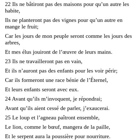
22
Ils
ne
bâtiront
pas
des
maisons
pour
qu’un
autre
les
habite
,
Ils
ne
planteront
pas
des
vignes
pour
qu’un
autre
en
mange
le
fruit
;
Car
les
jours
de
mon
peuple
seront
comme
les
jours
des
arbres
,
Et
mes
élus
jouiront
de
l’œuvre
de
leurs
mains
.
23
Ils
ne
travailleront
pas
en
vain
,
Et
ils
n’auront
pas
des
enfants
pour
les
voir
périr
;
Car
ils
formeront
une
race
bénie
de
l’Éternel
,
Et
leurs
enfants
seront
avec
eux
.
24
Avant
qu’ils
m’invoquent
,
je
répondrai
;
Avant
qu’ils
aient
cessé
de
parler
,
j’exaucerai
.
25
Le
loup
et
l’agneau
paîtront
ensemble
,
Le
lion
,
comme
le
bœuf
,
mangera
de
la
paille
,
Et
le
serpent
aura
la
poussière
pour
nourriture
.