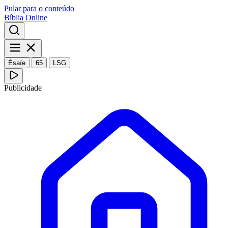
Pular para o conteúdo
Bíblia Online
Ésaïe
65
LSG
Publicidade