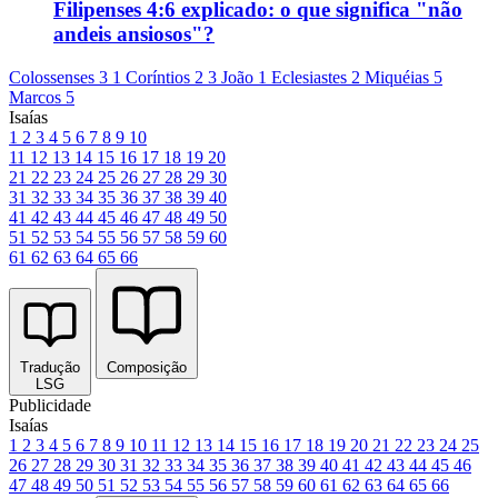
Filipenses 4:6 explicado: o que significa "não
andeis ansiosos"?
Colossenses 3
1 Coríntios 2
3 João 1
Eclesiastes 2
Miquéias 5
Marcos 5
Isaías
1
2
3
4
5
6
7
8
9
10
11
12
13
14
15
16
17
18
19
20
21
22
23
24
25
26
27
28
29
30
31
32
33
34
35
36
37
38
39
40
41
42
43
44
45
46
47
48
49
50
51
52
53
54
55
56
57
58
59
60
61
62
63
64
65
66
Tradução
Composição
LSG
Publicidade
Isaías
1
2
3
4
5
6
7
8
9
10
11
12
13
14
15
16
17
18
19
20
21
22
23
24
25
26
27
28
29
30
31
32
33
34
35
36
37
38
39
40
41
42
43
44
45
46
47
48
49
50
51
52
53
54
55
56
57
58
59
60
61
62
63
64
65
66