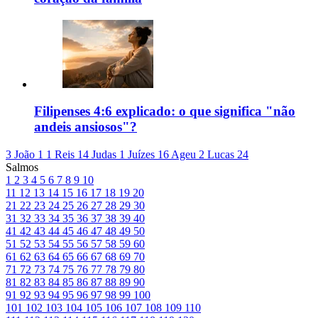
Filipenses 4:6 explicado: o que significa "não
andeis ansiosos"?
3 João 1
1 Reis 14
Judas 1
Juízes 16
Ageu 2
Lucas 24
Salmos
1
2
3
4
5
6
7
8
9
10
11
12
13
14
15
16
17
18
19
20
21
22
23
24
25
26
27
28
29
30
31
32
33
34
35
36
37
38
39
40
41
42
43
44
45
46
47
48
49
50
51
52
53
54
55
56
57
58
59
60
61
62
63
64
65
66
67
68
69
70
71
72
73
74
75
76
77
78
79
80
81
82
83
84
85
86
87
88
89
90
91
92
93
94
95
96
97
98
99
100
101
102
103
104
105
106
107
108
109
110