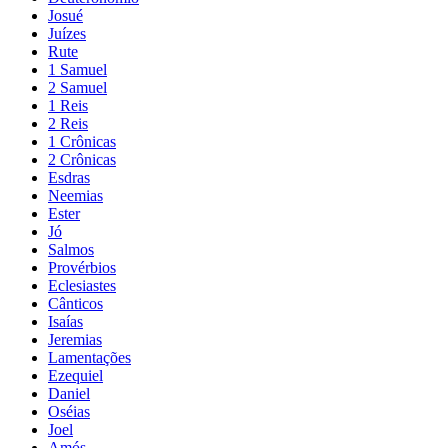
Josué
Juízes
Rute
1 Samuel
2 Samuel
1 Reis
2 Reis
1 Crônicas
2 Crônicas
Esdras
Neemias
Ester
Jó
Salmos
Provérbios
Eclesiastes
Cânticos
Isaías
Jeremias
Lamentações
Ezequiel
Daniel
Oséias
Joel
Amós