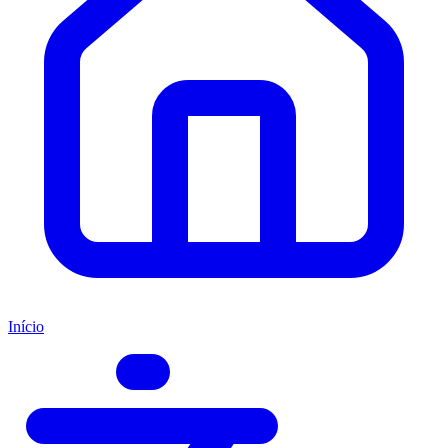
Início