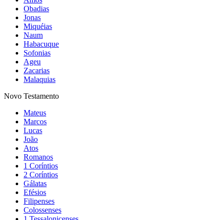
Obadias
Jonas
Miquéias
Naum
Habacuque
Sofonias
Ageu
Zacarias
Malaquias
Novo Testamento
Mateus
Marcos
Lucas
João
Atos
Romanos
1 Coríntios
2 Coríntios
Gálatas
Efésios
Filipenses
Colossenses
1 Tessalonicenses