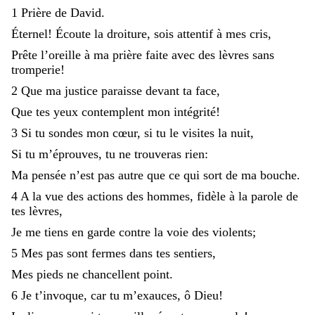
1
Prière
de
David
.
Éternel
!
Écoute
la
droiture
,
sois
attentif
à
mes
cris
,
Prête
l’oreille
à
ma
prière
faite
avec
des
lèvres
sans
tromperie
!
2
Que
ma
justice
paraisse
devant
ta
face
,
Que
tes
yeux
contemplent
mon
intégrité
!
3
Si
tu
sondes
mon
cœur
,
si
tu
le
visites
la
nuit
,
Si
tu
m’éprouves
,
tu
ne
trouveras
rien
:
Ma
pensée
n’est
pas
autre
que
ce
qui
sort
de
ma
bouche
.
4
A
la
vue
des
actions
des
hommes
,
fidèle
à
la
parole
de
tes
lèvres
,
Je
me
tiens
en
garde
contre
la
voie
des
violents
;
5
Mes
pas
sont
fermes
dans
tes
sentiers
,
Mes
pieds
ne
chancellent
point
.
6
Je
t’invoque
,
car
tu
m’exauces
,
ô
Dieu
!