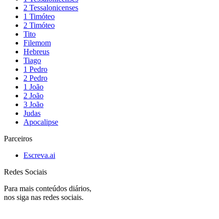
2 Tessalonicenses
1 Timóteo
2 Timóteo
Tito
Filemom
Hebreus
Tiago
1 Pedro
2 Pedro
1 João
2 João
3 João
Judas
Apocalipse
Parceiros
Escreva.ai
Redes Sociais
Para mais conteúdos diários,
nos siga nas redes sociais.