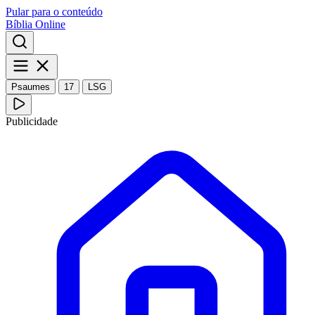
Pular para o conteúdo
Bíblia Online
Psaumes
17
LSG
Publicidade