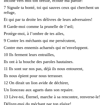
Incline
vers
moi
ton
oreille
,
écoute
ma
parole
!
7
Signale
ta
bonté
,
toi
qui
sauves
ceux
qui
cherchent
un
refuge
,
Et
qui
par
ta
droite
les
délivres
de
leurs
adversaires
!
8
Garde-moi
comme
la
prunelle
de
l’œil
;
Protège-moi
,
à
l’ombre
de
tes
ailes
,
9
Contre
les
méchants
qui
me
persécutent
,
Contre
mes
ennemis
acharnés
qui
m’enveloppent
.
10
Ils
ferment
leurs
entrailles
,
Ils
ont
à
la
bouche
des
paroles
hautaines
.
11
Ils
sont
sur
nos
pas
,
déjà
ils
nous
entourent
,
Ils
nous
épient
pour
nous
terrasser
.
12
On
dirait
un
lion
avide
de
déchirer
,
Un
lionceau
aux
aguets
dans
son
repaire
.
13
Lève-toi
,
Éternel
,
marche
à
sa
rencontre
,
renverse-le
!
Délivre-moi
du
méchant
par
ton
glaive
!