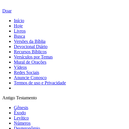
Doar
Início
Hoje
Livros
Busca
Versões da Bíblia
Devocional Diário
Recursos Bíblicos
Versículos por Temas
Mural de Orações
Vídeos
Redes Sociais
Anuncie Conosco
Termos de uso e Privacidade
Antigo Testamento
Gênesis
Êxodo
Levítico
Números
Deuteronômio