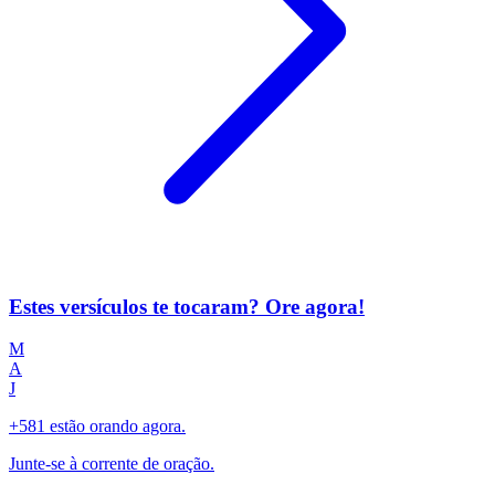
Estes versículos te tocaram? Ore agora!
M
A
J
+581 estão orando agora.
Junte-se à corrente de oração.