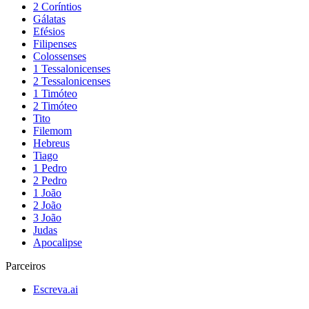
2 Coríntios
Gálatas
Efésios
Filipenses
Colossenses
1 Tessalonicenses
2 Tessalonicenses
1 Timóteo
2 Timóteo
Tito
Filemom
Hebreus
Tiago
1 Pedro
2 Pedro
1 João
2 João
3 João
Judas
Apocalipse
Parceiros
Escreva.ai