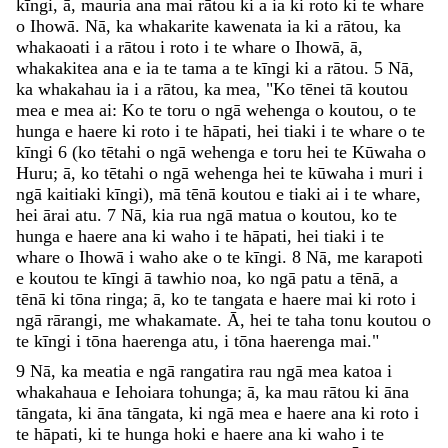
kīngi
,
ā
,
mauria
ana
mai
rātou
ki
a
ia
ki
roto
ki
te
whare
o
Ihowā
.
Nā
,
ka
whakarite
kawenata
ia
ki
a
rātou
,
ka
whakaoati
i
a
rātou
i
roto
i
te
whare
o
Ihowā
,
ā
,
whakakitea
ana
e
ia
te
tama
a
te
kīngi
ki
a
rātou
.
5
Nā
,
ka
whakahau
ia
i
a
rātou
,
ka
mea
,
"
Ko
tēnei
tā
koutou
mea
e
mea
ai
:
Ko
te
toru
o
ngā
wehenga
o
koutou
,
o
te
hunga
e
haere
ki
roto
i
te
hāpati
,
hei
tiaki
i
te
whare
o
te
kīngi
6
(
ko
tētahi
o
ngā
wehenga
e
toru
hei
te
Kūwaha
o
Huru
;
ā
,
ko
tētahi
o
ngā
wehenga
hei
te
kūwaha
i
muri
i
ngā
kaitiaki
kīngi
)
,
mā
tēnā
koutou
e
tiaki
ai
i
te
whare
,
hei
ārai
atu
.
7
Nā
,
kia
rua
ngā
matua
o
koutou
,
ko
te
hunga
e
haere
ana
ki
waho
i
te
hāpati
,
hei
tiaki
i
te
whare
o
Ihowā
i
waho
ake
o
te
kīngi
.
8
Nā
,
me
karapoti
e
koutou
te
kīngi
ā
tawhio
noa
,
ko
ngā
patu
a
tēnā
,
a
tēnā
ki
tōna
ringa
;
ā
,
ko
te
tangata
e
haere
mai
ki
roto
i
ngā
rārangi
,
me
whakamate
.
Ā
,
hei
te
taha
tonu
koutou
o
te
kīngi
i
tōna
haerenga
atu
,
i
tōna
haerenga
mai
.
"
9
Nā
,
ka
meatia
e
ngā
rangatira
rau
ngā
mea
katoa
i
whakahaua
e
Iehoiara
tohunga
;
ā
,
ka
mau
rātou
ki
āna
tāngata
,
ki
āna
tāngata
,
ki
ngā
mea
e
haere
ana
ki
roto
i
te
hāpati
,
ki
te
hunga
hoki
e
haere
ana
ki
waho
i
te