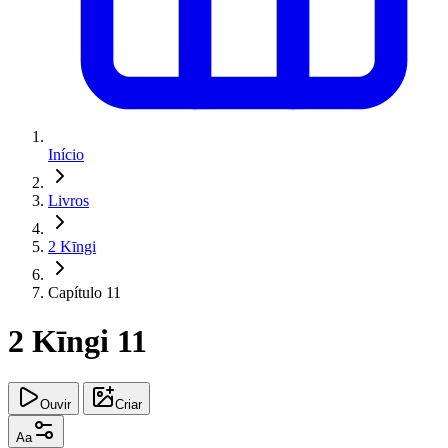
Início
Livros
2 Kīngi
Capítulo 11
2 Kīngi 11
Ouvir
Criar
Aa