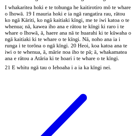
I
whakaritea
hoki
e
te
tohunga
he
kaitirotiro
mō
te
whare
o
Ihowā
.
19
I
mauria
hoki
e
ia
ngā
rangatira
rau
,
rātou
ko
ngā
Kāriti
,
ko
ngā
kaitiaki
kīngi
,
me
te
iwi
katoa
o
te
whenua
;
nā
,
kawea
iho
ana
e
rātou
te
kīngi
ki
raro
i
te
whare
o
Ihowā
,
ā
,
haere
ana
nā
te
huarahi
ki
te
kūwaha
o
ngā
kaitiaki
ki
te
whare
o
te
kīngi
.
Nā
,
noho
ana
ia
i
runga
i
te
torōna
o
ngā
kīngi
.
20
Heoi
,
koa
katoa
ana
te
iwi
o
te
whenua
,
ā
,
mārie
noa
iho
te
pā
;
ā
,
whakamatea
ana
e
rātou
a
Atāria
ki
te
hoari
i
te
whare
o
te
kīngi
.
21
E
whitu
ngā
tau
o
Iehoaha
i
a
ia
ka
kīngi
nei
.