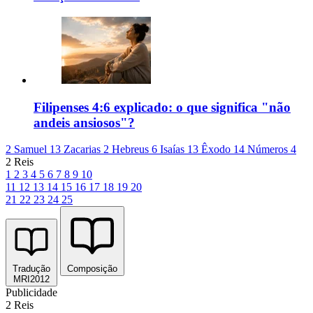
Filipenses 4:6 explicado: o que significa "não
andeis ansiosos"?
2 Samuel 13
Zacarias 2
Hebreus 6
Isaías 13
Êxodo 14
Números 4
2 Reis
1
2
3
4
5
6
7
8
9
10
11
12
13
14
15
16
17
18
19
20
21
22
23
24
25
Tradução
Composição
MRI2012
Publicidade
2 Reis