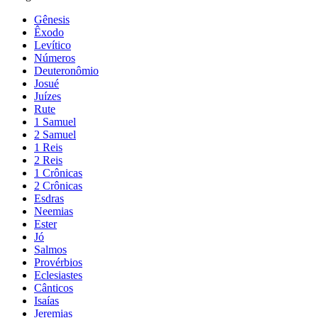
Gênesis
Êxodo
Levítico
Números
Deuteronômio
Josué
Juízes
Rute
1 Samuel
2 Samuel
1 Reis
2 Reis
1 Crônicas
2 Crônicas
Esdras
Neemias
Ester
Jó
Salmos
Provérbios
Eclesiastes
Cânticos
Isaías
Jeremias