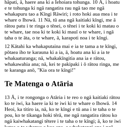
hāpati
,
ā
,
haere
ana
ki
a
Iehoiara
tohunga
.
10
Ā
,
i
hoatu
e
te
tohunga
ki
ngā
rangatira
rau
ngā
tao
me
ngā
whakapuru
tao
a
Kīngi
Rāwiri
;
i
roto
hoki
aua
mea
i
te
whare
o
Ihowā
.
11
Nā
,
tū
ana
ngā
kaitiaki
kīngi
,
me
ā
rātou
patu
i
te
ringa
o
tēnei
,
o
tēnei
i
te
koki
ki
matau
o
te
whare
,
tae
noa
ki
te
koki
ki
mauī
o
te
whare
,
i
ngā
taha
o
te
āta
,
o
te
whare
,
ā
,
karapoti
noa
i
te
kīngi
.
12
Kātahi
ka
whakaputaina
mai
e
ia
te
tama
a
te
kīngi
,
pōtaea
iho
te
karauna
ki
a
ia
,
ā
,
hoatu
ana
ki
a
ia
te
whakaaturanga
;
nā
,
whakakīngitia
ana
ia
e
rātou
,
whakawahia
ana
;
nā
,
kei
te
pakipaki
i
ō
rātou
ringa
,
me
te
karanga
anō
,
"
Kia
ora
te
kīngi
!
"
Te
Matenga
o
Atāria
13
Ā
,
i
te
rongonga
o
Atāria
i
te
reo
o
ngā
kaitiaki
rātou
ko
te
iwi
,
ka
haere
ia
ki
te
iwi
ki
te
whare
o
Ihowā
.
14
Heoi
,
ka
titiro
ia
,
nā
,
ko
te
kīngi
e
tū
ana
i
te
taha
o
te
pou
,
ko
te
tikanga
hoki
tērā
,
me
ngā
rangatira
rātou
ko
ngā
kaiwhakatangi
tētere
i
te
taha
o
te
kīngi
;
ā
,
ko
te
iwi