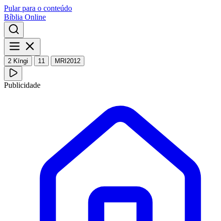
Pular para o conteúdo
Bíblia Online
2 Kīngi
11
MRI2012
Publicidade