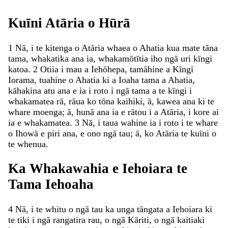
Kuīni
Atāria
o
Hūrā
1
Nā
,
i
te
kitenga
o
Atāria
whaea
o
Ahatia
kua
mate
tāna
tama
,
whakatika
ana
ia
,
whakamōtītia
iho
ngā
uri
kīngi
katoa
.
2
Otiia
i
mau
a
Iehōhepa
,
tamāhine
a
Kīngi
Iorama
,
tuahine
o
Ahatia
ki
a
Ioaha
tama
a
Ahatia
,
kāhakina
atu
ana
e
ia
i
roto
i
ngā
tama
a
te
kīngi
i
whakamatea
rā
,
rāua
ko
tōna
kaihiki
,
ā
,
kawea
ana
ki
te
whare
moenga
;
ā
,
hunā
ana
ia
e
rātou
i
a
Atāria
,
i
kore
ai
ia
e
whakamatea
.
3
Nā
,
i
taua
wahine
ia
i
roto
i
te
whare
o
Ihowā
e
piri
ana
,
e
ono
ngā
tau
;
ā
,
ko
Atāria
te
kuīni
o
te
whenua
.
Ka
Whakawahia
e
Iehoiara
te
Tama
Iehoaha
4
Nā
,
i
te
whitu
o
ngā
tau
ka
unga
tāngata
a
Iehoiara
ki
te
tiki
i
ngā
rangatira
rau
,
o
ngā
Kāriti
,
o
ngā
kaitiaki