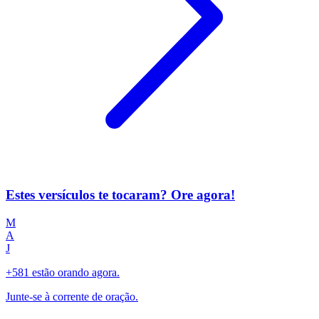
Estes versículos te tocaram? Ore agora!
M
A
J
+581 estão orando agora.
Junte-se à corrente de oração.