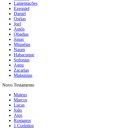
Lamentações
Ezequiel
Daniel
Oséias
Joel
Amós
Obadias
Jonas
Miquéias
Naum
Habacuque
Sofonias
Ageu
Zacarias
Malaquias
Novo Testamento
Mateus
Marcos
Lucas
João
Atos
Romanos
1 Coríntios