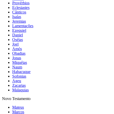
Provérbios
Eclesiastes
Cânticos
Isaías
Jeremias
Lamentações
Ezequiel
Daniel
Oséias
Joel
Amós
Obadias
Jonas
Miquéias
Naum
Habacuque
Sofonias
Ageu
Zacarias
Malaquias
Novo Testamento
Mateus
Marcos