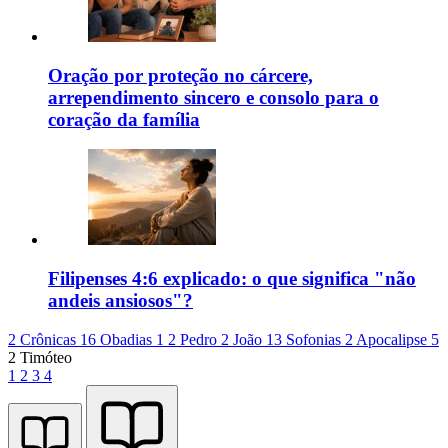
Oração por proteção no cárcere,
arrependimento sincero e consolo para o
coração da família
Filipenses 4:6 explicado: o que significa "não
andeis ansiosos"?
2 Crônicas 16
Obadias 1
2 Pedro 2
João 13
Sofonias 2
Apocalipse 5
2 Timóteo
1
2
3
4