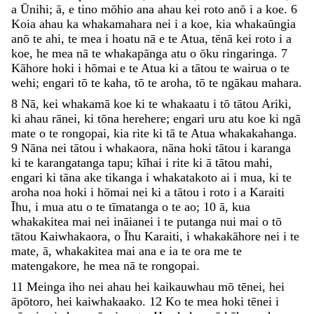
a
Ūnihi
;
ā
,
e
tino
mōhio
ana
ahau
kei
roto
anō
i
a
koe
.
6
Koia
ahau
ka
whakamahara
nei
i
a
koe
,
kia
whakaūngia
anō
te
ahi
,
te
mea
i
hoatu
nā
e
te
Atua
,
tēnā
kei
roto
i
a
koe
,
he
mea
nā
te
whakapānga
atu
o
ōku
ringaringa
.
7
Kāhore
hoki
i
hōmai
e
te
Atua
ki
a
tātou
te
wairua
o
te
wehi
;
engari
tō
te
kaha
,
tō
te
aroha
,
tō
te
ngākau
mahara
.
8
Nā
,
kei
whakamā
koe
ki
te
whakaatu
i
tō
tātou
Ariki
,
ki
ahau
rānei
,
ki
tōna
herehere
;
engari
uru
atu
koe
ki
ngā
mate
o
te
rongopai
,
kia
rite
ki
tā
te
Atua
whakakahanga
.
9
Nāna
nei
tātou
i
whakaora
,
nāna
hoki
tātou
i
karanga
ki
te
karangatanga
tapu
;
kīhai
i
rite
ki
ā
tātou
mahi
,
engari
ki
tāna
ake
tikanga
i
whakatakoto
ai
i
mua
,
ki
te
aroha
noa
hoki
i
hōmai
nei
ki
a
tātou
i
roto
i
a
Karaiti
Īhu
,
i
mua
atu
o
te
tīmatanga
o
te
ao
;
10
ā
,
kua
whakakitea
mai
nei
ināianei
i
te
putanga
nui
mai
o
tō
tātou
Kaiwhakaora
,
o
Īhu
Karaiti
,
i
whakakāhore
nei
i
te
mate
,
ā
,
whakakitea
mai
ana
e
ia
te
ora
me
te
matengakore
,
he
mea
nā
te
rongopai
.
11
Meinga
iho
nei
ahau
hei
kaikauwhau
mō
tēnei
,
hei
āpōtoro
,
hei
kaiwhakaako
.
12
Ko
te
mea
hoki
tēnei
i