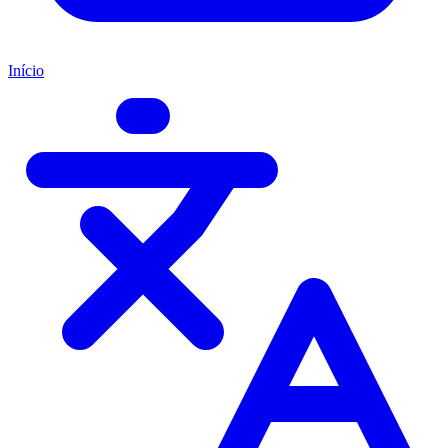
Início