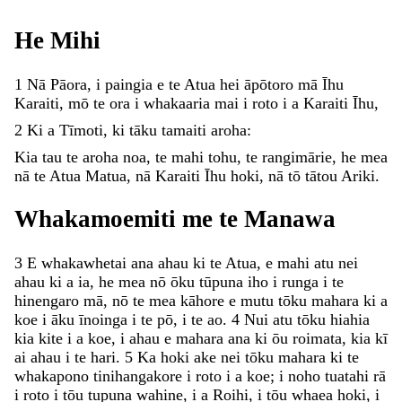
He
Mihi
1
Nā
Pāora
,
i
paingia
e
te
Atua
hei
āpōtoro
mā
Īhu
Karaiti
,
mō
te
ora
i
whakaaria
mai
i
roto
i
a
Karaiti
Īhu
,
2
Ki
a
Tīmoti
,
ki
tāku
tamaiti
aroha
:
Kia
tau
te
aroha
noa
,
te
mahi
tohu
,
te
rangimārie
,
he
mea
nā
te
Atua
Matua
,
nā
Karaiti
Īhu
hoki
,
nā
tō
tātou
Ariki
.
Whakamoemiti
me
te
Manawa
3
E
whakawhetai
ana
ahau
ki
te
Atua
,
e
mahi
atu
nei
ahau
ki
a
ia
,
he
mea
nō
ōku
tūpuna
iho
i
runga
i
te
hinengaro
mā
,
nō
te
mea
kāhore
e
mutu
tōku
mahara
ki
a
koe
i
āku
īnoinga
i
te
pō
,
i
te
ao
.
4
Nui
atu
tōku
hiahia
kia
kite
i
a
koe
,
i
ahau
e
mahara
ana
ki
ōu
roimata
,
kia
kī
ai
ahau
i
te
hari
.
5
Ka
hoki
ake
nei
tōku
mahara
ki
te
whakapono
tinihangakore
i
roto
i
a
koe
;
i
noho
tuatahi
rā
i
roto
i
tōu
tupuna
wahine
,
i
a
Roihi
,
i
tōu
whaea
hoki
,
i