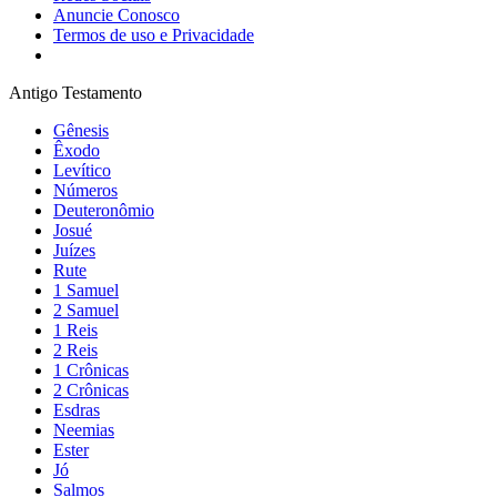
Anuncie Conosco
Termos de uso e Privacidade
Antigo Testamento
Gênesis
Êxodo
Levítico
Números
Deuteronômio
Josué
Juízes
Rute
1 Samuel
2 Samuel
1 Reis
2 Reis
1 Crônicas
2 Crônicas
Esdras
Neemias
Ester
Jó
Salmos