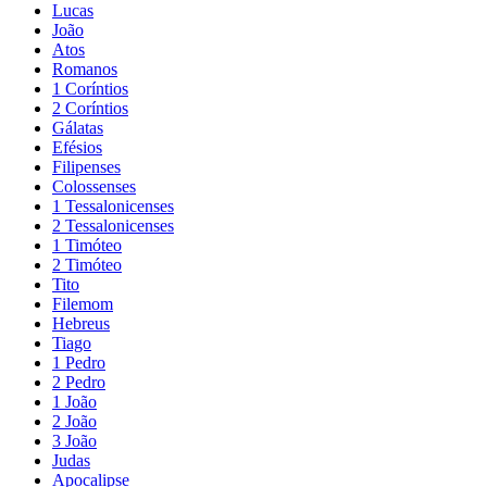
Lucas
João
Atos
Romanos
1 Coríntios
2 Coríntios
Gálatas
Efésios
Filipenses
Colossenses
1 Tessalonicenses
2 Tessalonicenses
1 Timóteo
2 Timóteo
Tito
Filemom
Hebreus
Tiago
1 Pedro
2 Pedro
1 João
2 João
3 João
Judas
Apocalipse