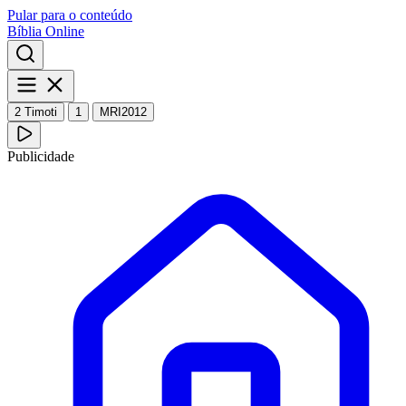
Pular para o conteúdo
Bíblia Online
2 Timoti
1
MRI2012
Publicidade