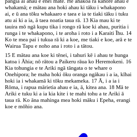
pāngia
ai
ahau
e
ēnei
mate
.
He
ahakoa
rā
kāhore
ahau
e
whakamā
;
e
mātau
ana
hoki
ahau
ki
tāku
i
whakapono
ai
,
e
ū
ana
tōku
whakaaro
e
taea
e
ia
te
tiaki
tāku
i
tuku
atu
ai
ki
a
ia
,
ā
taea
noatia
taua
rā
.
13
Kia
mau
ki
te
tauira
mō
ngā
kupu
tika
i
rongo
rā
koe
ki
ahau
,
puritia
i
runga
i
te
whakapono
,
i
te
aroha
i
roto
i
a
Karaiti
Īhu
.
14
Ko
te
mea
pai
i
tukua
rā
ki
a
koe
,
me
tiaki
e
koe
,
arā
e
te
Wairua
Tapu
e
noho
ana
i
roto
i
a
tātou
.
15
E
mātau
ana
koe
ki
tēnei
,
i
tahuri
kē
i
ahau
te
hunga
katoa
i
Āhia
;
nō
rātou
a
Paikeru
rāua
ko
Heremokeni
.
16
Kia
tohungia
e
te
Ariki
ngā
tāngata
o
te
whare
o
Onehipora
;
he
maha
hoki
ōku
oranga
ngākau
i
a
ia
,
kīhai
hoki
ia
i
whakamā
ki
tōku
mekameka
.
17
Ā
,
i
a
ia
i
Rōma
,
i
rapua
mārietia
ahau
e
ia
,
ā
,
kitea
ana
.
18
Mā
te
Ariki
e
tuku
ki
a
ia
kia
kite
i
te
mahi
tohu
a
te
Ariki
ā
taua
rā
.
Ko
āna
mahinga
mea
hoki
māku
i
Epeha
,
erangi
koe
e
mōhio
ana
.