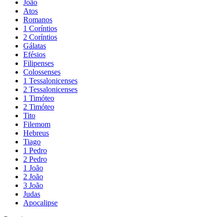
João
Atos
Romanos
1 Coríntios
2 Coríntios
Gálatas
Efésios
Filipenses
Colossenses
1 Tessalonicenses
2 Tessalonicenses
1 Timóteo
2 Timóteo
Tito
Filemom
Hebreus
Tiago
1 Pedro
2 Pedro
1 João
2 João
3 João
Judas
Apocalipse