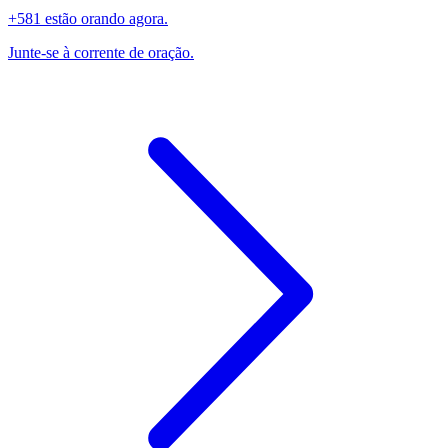
+581 estão orando agora.
Junte-se à corrente de oração.