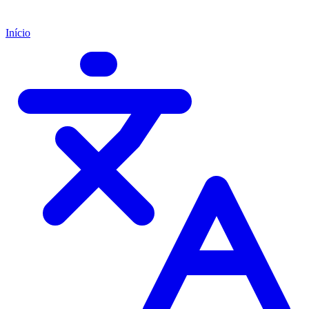
Início