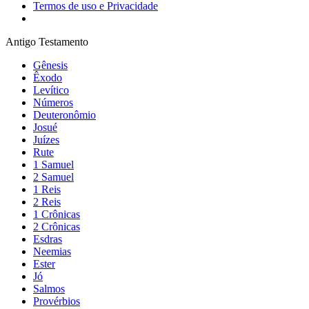
Termos de uso e Privacidade
Antigo Testamento
Gênesis
Êxodo
Levítico
Números
Deuteronômio
Josué
Juízes
Rute
1 Samuel
2 Samuel
1 Reis
2 Reis
1 Crônicas
2 Crônicas
Esdras
Neemias
Ester
Jó
Salmos
Provérbios