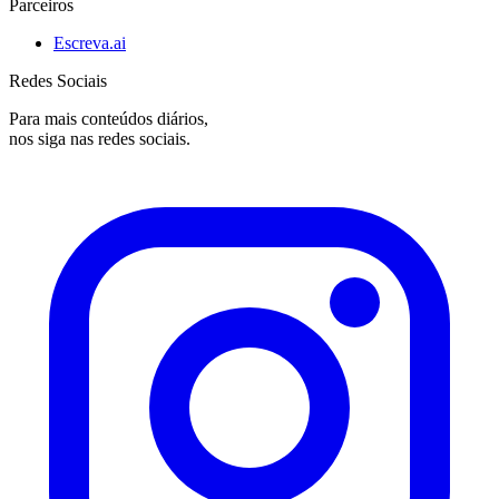
Parceiros
Escreva.ai
Redes Sociais
Para mais conteúdos diários,
nos siga nas redes sociais.