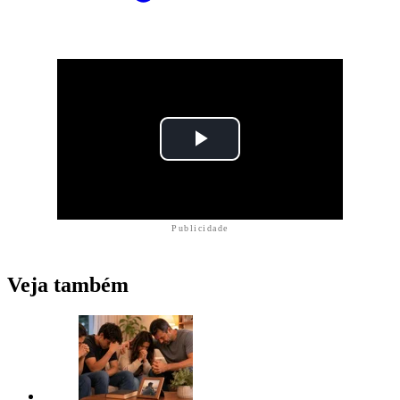
Publicidade
Veja também