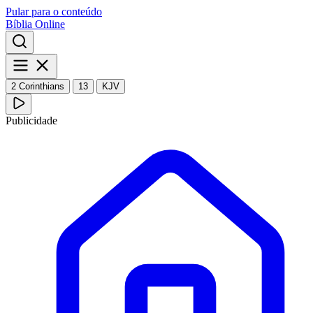
Pular para o conteúdo
Bíblia Online
2 Corinthians
13
KJV
Publicidade