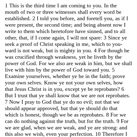
1
This
is
the
third
time
I
am
coming
to
you
.
In
the
mouth
of
two
or
three
witnesses
shall
every
word
be
established
.
2
I
told
you
before
,
and
foretell
you
,
as
if
I
were
present
,
the
second
time
;
and
being
absent
now
I
write
to
them
which
heretofore
have
sinned
,
and
to
all
other
,
that
,
if
I
come
again
,
I
will
not
spare
:
3
Since
ye
seek
a
proof
of
Christ
speaking
in
me
,
which
to
you-
ward
is
not
weak
,
but
is
mighty
in
you
.
4
For
though
he
was
crucified
through
weakness
,
yet
he
liveth
by
the
power
of
God
.
For
we
also
are
weak
in
him
,
but
we
shall
live
with
him
by
the
power
of
God
toward
you
.
5
Examine
yourselves
,
whether
ye
be
in
the
faith
;
prove
your
own
selves
.
Know
ye
not
your
own
selves
,
how
that
Jesus
Christ
is
in
you
,
except
ye
be
reprobates
?
6
But
I
trust
that
ye
shall
know
that
we
are
not
reprobates
.
7
Now
I
pray
to
God
that
ye
do
no
evil
;
not
that
we
should
appear
approved
,
but
that
ye
should
do
that
which
is
honest
,
though
we
be
as
reprobates
.
8
For
we
can
do
nothing
against
the
truth
,
but
for
the
truth
.
9
For
we
are
glad
,
when
we
are
weak
,
and
ye
are
strong
:
and
this
also
we
wish
,
even
your
perfection
.
10
Therefore
I