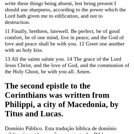
write
these
things
being
absent
,
lest
being
present
I
should
use
sharpness
,
according
to
the
power
which
the
Lord
hath
given
me
to
edification
,
and
not
to
destruction
.
11
Finally
,
brethren
,
farewell
.
Be
perfect
,
be
of
good
comfort
,
be
of
one
mind
,
live
in
peace
;
and
the
God
of
love
and
peace
shall
be
with
you
.
12
Greet
one
another
with
an
holy
kiss
.
13
All
the
saints
salute
you
.
14
The
grace
of
the
Lord
Jesus
Christ
,
and
the
love
of
God
,
and
the
communion
of
the
Holy
Ghost
,
be
with
you
all
.
Amen
.
The
second
epistle
to
the
Corinthians
was
written
from
Philippi
,
a
city
of
Macedonia
,
by
Titus
and
Lucas
.
Domínio Público. Esta tradução bíblica de domínio