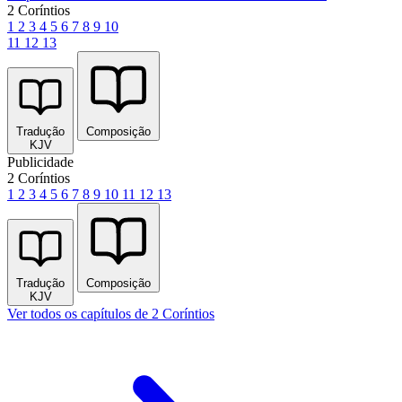
2 Coríntios
1
2
3
4
5
6
7
8
9
10
11
12
13
Tradução
Composição
KJV
Publicidade
2 Coríntios
1
2
3
4
5
6
7
8
9
10
11
12
13
Tradução
Composição
KJV
Ver todos os capítulos de 2 Coríntios