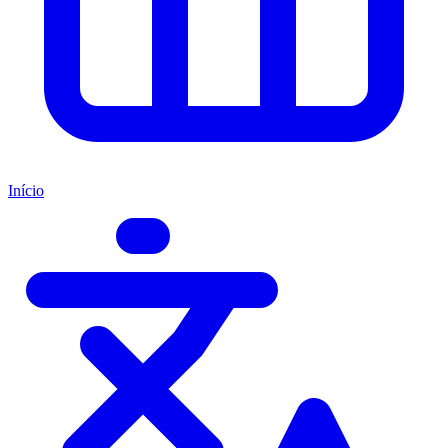
Início