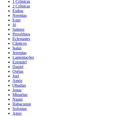
1 Crônicas
2 Crônicas
Esdras
Neemias
Ester
Jó
Salmos
Provérbios
Eclesiastes
Cânticos
Isaías
Jeremias
Lamentações
Ezequiel
Daniel
Oséias
Joel
Amós
Obadias
Jonas
Miquéias
Naum
Habacuque
Sofonias
Ageu