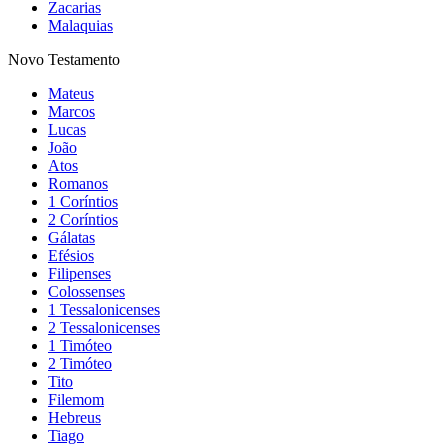
Zacarias
Malaquias
Novo Testamento
Mateus
Marcos
Lucas
João
Atos
Romanos
1 Coríntios
2 Coríntios
Gálatas
Efésios
Filipenses
Colossenses
1 Tessalonicenses
2 Tessalonicenses
1 Timóteo
2 Timóteo
Tito
Filemom
Hebreus
Tiago