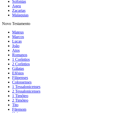
Sofonias
Ageu
Zacarias
Malaquias
Novo Testamento
Mateus
Marcos
Lucas
João
Atos
Romanos
1 Coríntios
2 Coríntios
Gálatas
Efésios
Filipenses
Colossenses
1 Tessalonicenses
2 Tessalonicenses
1 Timóteo
2 Timóteo
Tito
Filemom