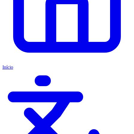
Início