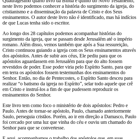
Quadragésimo quarto livro da Bíblia e quinto do Novo Testamento,
neste livro podemos conhecer a história do surgimento da igreja, do
cristianismo e a disseminação da palavra de Cristo e dos Seus
ensinamentos. O autor deste livro não é identificado, mas há indícios
de que Lucas tenha sido o escritor.
Ao longo dos 28 capítulos podemos acompanhar histórias do
surgimento da igreja, que se passam desde Jerusalém até o império
romano. Além disso, vemos também que após a Sua ressureição,
Cristo continuou guiando a igreja com os Seus ensinamentos através
dos apóstolos. Antes de subir aos céus, Ele pediu para que os
apóstolos aguardassem em Jerusalém para que do alto fossem
revestidos de poder. Esse poder viria pelo Espírito Santo, para que
em terra os apóstolos fossem testemunhas dos ensinamentos do
Senhor. Então, no dia de Pentecostes, o Espírito Santo desceu para
realizar “o batismo da igreja no Espírito”, selar todo aquele que crê
em Cristo e instruí-los a fim de que pudessem reproduzir os
ensinamentos do Senhor.
Este livro tem como foco o ministério de dois apóstolos: Pedro e
Paulo. Antes de tornar-se apóstolo, Paulo, chamado anteriormente
Saulo, perseguia cristãos. Porém, ao ir em direção a Damasco, Paulo
foi cercado por uma luz que vinha do céu e ouviu um chamado do
Senhor para que se convertesse.
E aqui, acompanhamos o trabalho dos apóstolos que, em suas