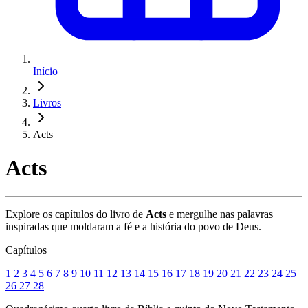
Início
Livros
Acts
Acts
Explore os capítulos do livro de
Acts
e mergulhe nas palavras
inspiradas que moldaram a fé e a história do povo de Deus.
Capítulos
1
2
3
4
5
6
7
8
9
10
11
12
13
14
15
16
17
18
19
20
21
22
23
24
25
26
27
28