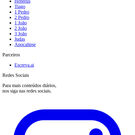
Hebreus
Tiago
1 Pedro
2 Pedro
1 João
2 João
3 João
Judas
Apocalipse
Parceiros
Escreva.ai
Redes Sociais
Para mais conteúdos diários,
nos siga nas redes sociais.