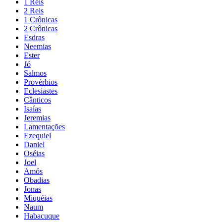
1 Reis
2 Reis
1 Crônicas
2 Crônicas
Esdras
Neemias
Ester
Jó
Salmos
Provérbios
Eclesiastes
Cânticos
Isaías
Jeremias
Lamentações
Ezequiel
Daniel
Oséias
Joel
Amós
Obadias
Jonas
Miquéias
Naum
Habacuque