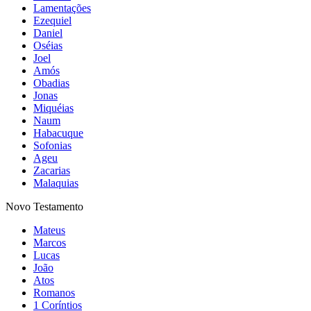
Lamentações
Ezequiel
Daniel
Oséias
Joel
Amós
Obadias
Jonas
Miquéias
Naum
Habacuque
Sofonias
Ageu
Zacarias
Malaquias
Novo Testamento
Mateus
Marcos
Lucas
João
Atos
Romanos
1 Coríntios