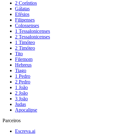
2 Coríntios
Gálatas
Efésios
Filipenses
Colossenses
1 Tessalonicenses
2 Tessalonicenses
1 Timóteo
2 Timóteo
Tito
Filemom
Hebreus
Tiago
1 Pedro
2 Pedro
1 João
2 João
3 João
Judas
Apocalipse
Parceiros
Escreva.ai