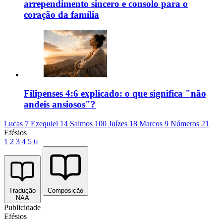
arrependimento sincero e consolo para o
coração da família
Filipenses 4:6 explicado: o que significa "não
andeis ansiosos"?
Lucas 7
Ezequiel 14
Salmos 100
Juízes 18
Marcos 9
Números 21
Efésios
1
2
3
4
5
6
Tradução
Composição
NAA
Publicidade
Efésios