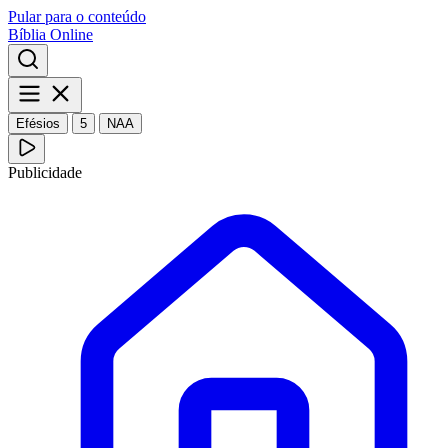
Pular para o conteúdo
Bíblia Online
Efésios
5
NAA
Publicidade