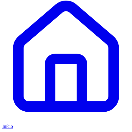
Início