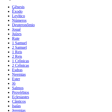
Gênesis
Êxodo
Levítico
Números
Deuteronômio
Josué
Juízes
Rute
1 Samuel
2 Samuel
1 Reis
2 Reis
1 Crônicas
2 Crônicas
Esdras
Neemias
Ester
Jó
Salmos
Provérbios
Eclesiastes
Cânticos
Isaías
Jeremias