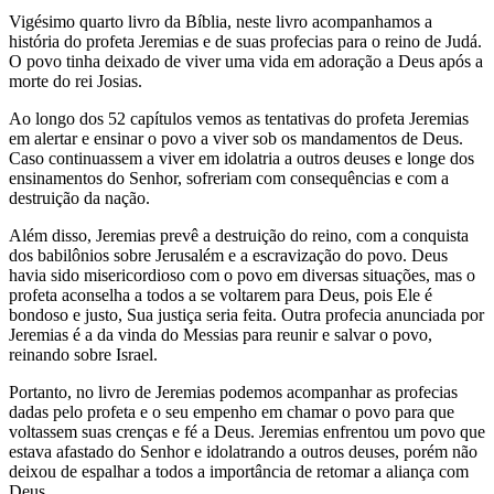
Vigésimo quarto livro da Bíblia, neste livro acompanhamos a
história do profeta Jeremias e de suas profecias para o reino de Judá.
O povo tinha deixado de viver uma vida em adoração a Deus após a
morte do rei Josias.
Ao longo dos 52 capítulos vemos as tentativas do profeta Jeremias
em alertar e ensinar o povo a viver sob os mandamentos de Deus.
Caso continuassem a viver em idolatria a outros deuses e longe dos
ensinamentos do Senhor, sofreriam com consequências e com a
destruição da nação.
Além disso, Jeremias prevê a destruição do reino, com a conquista
dos babilônios sobre Jerusalém e a escravização do povo. Deus
havia sido misericordioso com o povo em diversas situações, mas o
profeta aconselha a todos a se voltarem para Deus, pois Ele é
bondoso e justo, Sua justiça seria feita. Outra profecia anunciada por
Jeremias é a da vinda do Messias para reunir e salvar o povo,
reinando sobre Israel.
Portanto, no livro de Jeremias podemos acompanhar as profecias
dadas pelo profeta e o seu empenho em chamar o povo para que
voltassem suas crenças e fé a Deus. Jeremias enfrentou um povo que
estava afastado do Senhor e idolatrando a outros deuses, porém não
deixou de espalhar a todos a importância de retomar a aliança com
Deus.