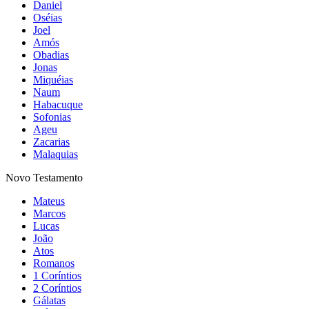
Daniel
Oséias
Joel
Amós
Obadias
Jonas
Miquéias
Naum
Habacuque
Sofonias
Ageu
Zacarias
Malaquias
Novo Testamento
Mateus
Marcos
Lucas
João
Atos
Romanos
1 Coríntios
2 Coríntios
Gálatas