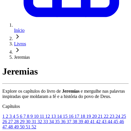
Início
Livros
Jeremias
Jeremias
Explore os capítulos do livro de
Jeremias
e mergulhe nas palavras
inspiradas que moldaram a fé e a história do povo de Deus.
Capítulos
1
2
3
4
5
6
7
8
9
10
11
12
13
14
15
16
17
18
19
20
21
22
23
24
25
26
27
28
29
30
31
32
33
34
35
36
37
38
39
40
41
42
43
44
45
46
47
48
49
50
51
52