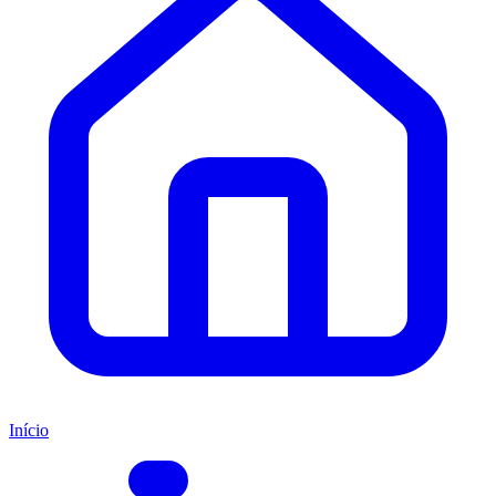
Início