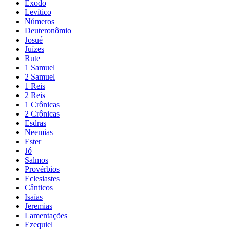
Êxodo
Levítico
Números
Deuteronômio
Josué
Juízes
Rute
1 Samuel
2 Samuel
1 Reis
2 Reis
1 Crônicas
2 Crônicas
Esdras
Neemias
Ester
Jó
Salmos
Provérbios
Eclesiastes
Cânticos
Isaías
Jeremias
Lamentações
Ezequiel