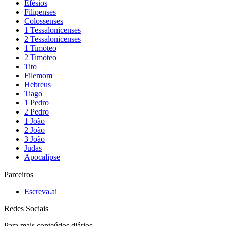
Efésios
Filipenses
Colossenses
1 Tessalonicenses
2 Tessalonicenses
1 Timóteo
2 Timóteo
Tito
Filemom
Hebreus
Tiago
1 Pedro
2 Pedro
1 João
2 João
3 João
Judas
Apocalipse
Parceiros
Escreva.ai
Redes Sociais
Para mais conteúdos diários,