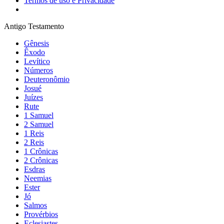
Termos de uso e Privacidade
Antigo Testamento
Gênesis
Êxodo
Levítico
Números
Deuteronômio
Josué
Juízes
Rute
1 Samuel
2 Samuel
1 Reis
2 Reis
1 Crônicas
2 Crônicas
Esdras
Neemias
Ester
Jó
Salmos
Provérbios
Eclesiastes