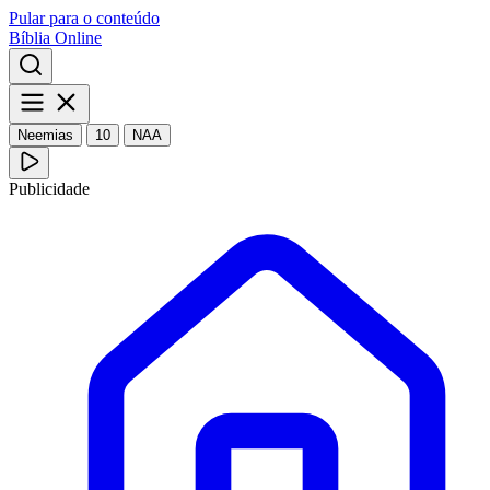
Pular para o conteúdo
Bíblia Online
Neemias
10
NAA
Publicidade