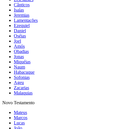
Cânticos
Isaías
Jeremias
Lamentações
Ezequiel
Daniel
Oséias
Joel
Amós
Obadias
Jonas
Miquéias
Naum
Habacuque
Sofonias
Ageu
Zacarias
Malaquias
Novo Testamento
Mateus
Marcos
Lucas
João