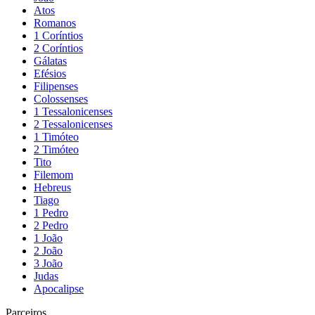
Atos
Romanos
1 Coríntios
2 Coríntios
Gálatas
Efésios
Filipenses
Colossenses
1 Tessalonicenses
2 Tessalonicenses
1 Timóteo
2 Timóteo
Tito
Filemom
Hebreus
Tiago
1 Pedro
2 Pedro
1 João
2 João
3 João
Judas
Apocalipse
Parceiros