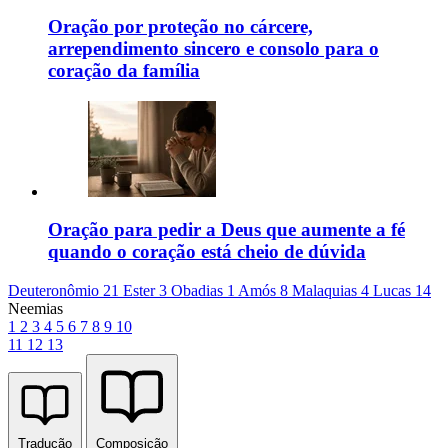
Oração por proteção no cárcere,
arrependimento sincero e consolo para o
coração da família
Oração para pedir a Deus que aumente a fé
quando o coração está cheio de dúvida
Deuteronômio 21
Ester 3
Obadias 1
Amós 8
Malaquias 4
Lucas 14
Neemias
1
2
3
4
5
6
7
8
9
10
11
12
13
Tradução
Composição