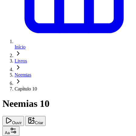
Início
Livros
Neemias
Capítulo 10
Neemias 10
Ouvir
Criar
Aa