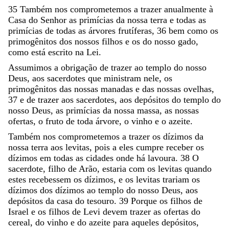
35
Também
nos
comprometemos
a
trazer
anualmente
à
Casa
do
Senhor
as
primícias
da
nossa
terra
e
todas
as
primícias
de
todas
as
árvores
frutíferas
,
36
bem
como
os
primogênitos
dos
nossos
filhos
e
os
do
nosso
gado
,
como
está
escrito
na
Lei
.
Assumimos
a
obrigação
de
trazer
ao
templo
do
nosso
Deus
,
aos
sacerdotes
que
ministram
nele
,
os
primogênitos
das
nossas
manadas
e
das
nossas
ovelhas
,
37
e
de
trazer
aos
sacerdotes
,
aos
depósitos
do
templo
do
nosso
Deus
,
as
primícias
da
nossa
massa
,
as
nossas
ofertas
,
o
fruto
de
toda
árvore
,
o
vinho
e
o
azeite
.
Também
nos
comprometemos
a
trazer
os
dízimos
da
nossa
terra
aos
levitas
,
pois
a
eles
cumpre
receber
os
dízimos
em
todas
as
cidades
onde
há
lavoura
.
38
O
sacerdote
,
filho
de
Arão
,
estaria
com
os
levitas
quando
estes
recebessem
os
dízimos
,
e
os
levitas
trariam
os
dízimos
dos
dízimos
ao
templo
do
nosso
Deus
,
aos
depósitos
da
casa
do
tesouro
.
39
Porque
os
filhos
de
Israel
e
os
filhos
de
Levi
devem
trazer
as
ofertas
do
cereal
,
do
vinho
e
do
azeite
para
aqueles
depósitos
,