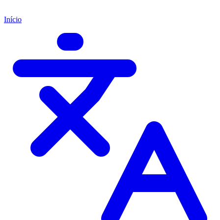
Início