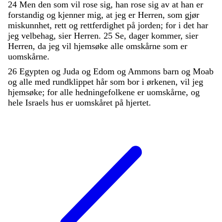
24
Men
den
som
vil
rose
sig
,
han
rose
sig
av
at
han
er
forstandig
og
kjenner
mig
,
at
jeg
er
Herren
,
som
gjør
miskunnhet
,
rett
og
rettferdighet
på
jorden
;
for
i
det
har
jeg
velbehag
,
sier
Herren
.
25
Se
,
dager
kommer
,
sier
Herren
,
da
jeg
vil
hjemsøke
alle
omskårne
som
er
uomskårne
.
26
Egypten
og
Juda
og
Edom
og
Ammons
barn
og
Moab
og
alle
med
rundklippet
hår
som
bor
i
ørkenen
,
vil
jeg
hjemsøke
;
for
alle
hedningefolkene
er
uomskårne
,
og
hele
Israels
hus
er
uomskåret
på
hjertet
.