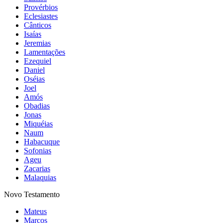
Provérbios
Eclesiastes
Cânticos
Isaías
Jeremias
Lamentações
Ezequiel
Daniel
Oséias
Joel
Amós
Obadias
Jonas
Miquéias
Naum
Habacuque
Sofonias
Ageu
Zacarias
Malaquias
Novo Testamento
Mateus
Marcos