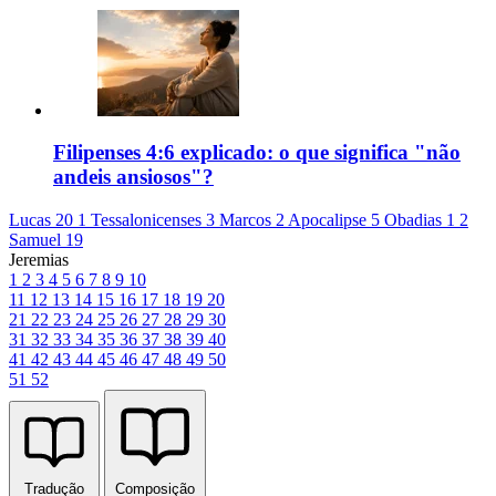
Filipenses 4:6 explicado: o que significa "não
andeis ansiosos"?
Lucas 20
1 Tessalonicenses 3
Marcos 2
Apocalipse 5
Obadias 1
2
Samuel 19
Jeremias
1
2
3
4
5
6
7
8
9
10
11
12
13
14
15
16
17
18
19
20
21
22
23
24
25
26
27
28
29
30
31
32
33
34
35
36
37
38
39
40
41
42
43
44
45
46
47
48
49
50
51
52
Tradução
Composição