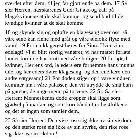
sverdet
efter
dem
,
til
jeg
får
gjort
ende
på
dem
.
17
Så
sier
Herren
,
hærskarenes
Gud
:
Gi
akt
og
kall
på
klagekvinnene
at
de
skal
komme
,
og
send
bud
til
de
kyndige
kvinner
at
de
skal
komme
18
og
skynde
sig
og
opløfte
en
klagesang
over
oss
,
så
våre
øine
kan
rinne
med
gråt
og
våre
øielokk
flyte
med
vann
!
19
For
en
klagerøst
høres
fra
Sion
:
Hvor
vi
er
ødelagt
!
Vi
er
blitt
storlig
vanæret
;
vi
har
måttet
forlate
landet
fordi
de
har
brutt
ned
våre
boliger
.
20
Ja
,
hør
,
I
kvinner
,
Herrens
ord
,
la
eders
øre
fornemme
hans
munns
tale
,
og
lær
eders
døtre
klagesang
,
og
den
ene
lære
den
andre
sørgesang
!
21
For
døden
stiger
op
i
våre
vinduer
,
kommer
inn
i
våre
palasser
,
den
vil
utrydde
de
små
barn
på
gatene
,
de
unge
menn
på
torvene
.
22
Si
:
Så
sier
Herren
:
Menneskenes
døde
kropper
skal
ligge
som
gjødsel
på
marken
og
som
kornbånd
efter
høstfolkene
,
og
det
er
ingen
som
samler
dem
.
23
Så
sier
Herren
:
Den
vise
rose
sig
ikke
av
sin
visdom
,
og
den
sterke
rose
sig
ikke
av
sin
styrke
,
den
rike
rose
sig
ikke
av
sin
rikdom
!