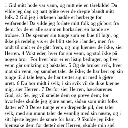
1
Gid
mitt
hode
var
vann
,
og
mitt
øie
en
tårekilde
!
Da
vilde
jeg
dag
og
natt
gråte
over
de
drepte
blandt
mitt
folk
.
2
Gid
jeg
i
ørkenen
hadde
et
herberge
for
veifarende
!
Da
vilde
jeg
forlate
mitt
folk
og
gå
bort
fra
dem
;
for
de
er
alle
sammen
horkarler
,
en
bande
av
troløse
.
3
De
spenner
sin
tunge
som
en
bue
til
løgn
,
og
ikke
på
redelig
vis
er
de
blitt
sterke
i
landet
,
men
fra
ondt
til
ondt
er
de
gått
frem
,
og
mig
kjenner
de
ikke
,
sier
Herren
.
4
Vokt
eder
,
hver
for
sin
venn
,
og
stol
ikke
på
nogen
bror
!
For
hver
bror
er
en
listig
bedrager
,
og
hver
venn
går
omkring
og
baktaler
.
5
Og
de
bruker
svik
,
hver
mot
sin
venn
,
og
sannhet
taler
de
ikke
;
de
har
lært
op
sin
tunge
til
å
tale
løgn
,
de
har
trettet
sig
ut
med
å
gjøre
urett
.
6
Du
bor
midt
i
svik
;
i
sin
svik
vil
de
ikke
kjenne
mig
,
sier
Herren
.
7
Derfor
sier
Herren
,
hærskarenes
Gud
,
så
:
Se
,
jeg
vil
smelte
dem
og
prøve
dem
;
for
hvorledes
skulde
jeg
gjøre
annet
,
sådan
som
mitt
folks
datter
er
?
8
Deres
tunge
er
en
drepende
pil
,
den
taler
svik
;
med
sin
munn
taler
de
vennlig
med
sin
næste
,
og
i
sitt
hjerte
legger
de
snare
for
ham
.
9
Skulde
jeg
ikke
hjemsøke
dem
for
dette
?
sier
Herren
;
skulde
min
sjel