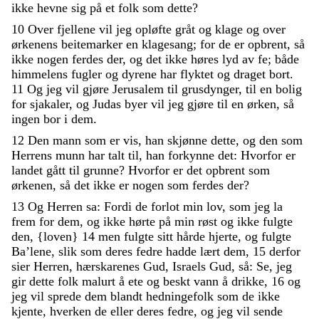
ikke
hevne
sig
på
et
folk
som
dette
?
10
Over
fjellene
vil
jeg
opløfte
gråt
og
klage
og
over
ørkenens
beitemarker
en
klagesang
;
for
de
er
opbrent
,
så
ikke
nogen
ferdes
der
,
og
det
ikke
høres
lyd
av
fe
;
både
himmelens
fugler
og
dyrene
har
flyktet
og
draget
bort
.
11
Og
jeg
vil
gjøre
Jerusalem
til
grusdynger
,
til
en
bolig
for
sjakaler
,
og
Judas
byer
vil
jeg
gjøre
til
en
ørken
,
så
ingen
bor
i
dem
.
12
Den
mann
som
er
vis
,
han
skjønne
dette
,
og
den
som
Herrens
munn
har
talt
til
,
han
forkynne
det
:
Hvorfor
er
landet
gått
til
grunne
?
Hvorfor
er
det
opbrent
som
ørkenen
,
så
det
ikke
er
nogen
som
ferdes
der
?
13
Og
Herren
sa
:
Fordi
de
forlot
min
lov
,
som
jeg
la
frem
for
dem
,
og
ikke
hørte
på
min
røst
og
ikke
fulgte
den
,
{
loven
}
14
men
fulgte
sitt
hårde
hjerte
,
og
fulgte
Ba’lene
,
slik
som
deres
fedre
hadde
lært
dem
,
15
derfor
sier
Herren
,
hærskarenes
Gud
,
Israels
Gud
,
så
:
Se
,
jeg
gir
dette
folk
malurt
å
ete
og
beskt
vann
å
drikke
,
16
og
jeg
vil
sprede
dem
blandt
hedningefolk
som
de
ikke
kjente
,
hverken
de
eller
deres
fedre
,
og
jeg
vil
sende