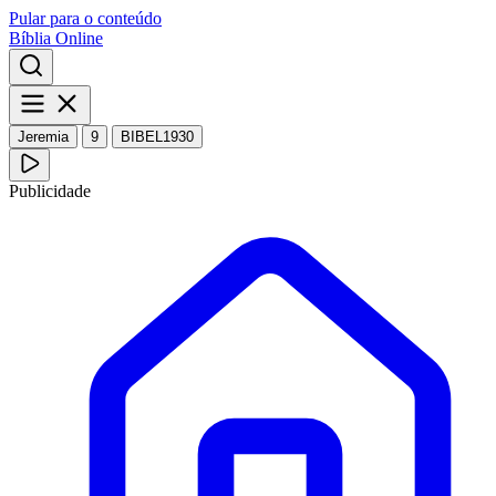
Pular para o conteúdo
Bíblia Online
Jeremia
9
BIBEL1930
Publicidade