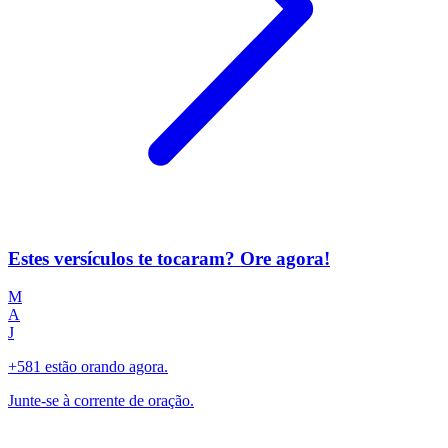
Estes versículos te tocaram? Ore agora!
M
A
J
+581 estão orando agora.
Junte-se à corrente de oração.