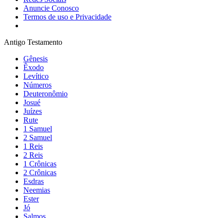
Anuncie Conosco
Termos de uso e Privacidade
Antigo Testamento
Gênesis
Êxodo
Levítico
Números
Deuteronômio
Josué
Juízes
Rute
1 Samuel
2 Samuel
1 Reis
2 Reis
1 Crônicas
2 Crônicas
Esdras
Neemias
Ester
Jó
Salmos