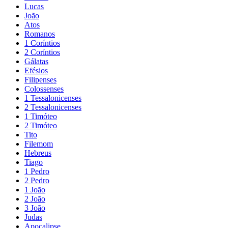
Lucas
João
Atos
Romanos
1 Coríntios
2 Coríntios
Gálatas
Efésios
Filipenses
Colossenses
1 Tessalonicenses
2 Tessalonicenses
1 Timóteo
2 Timóteo
Tito
Filemom
Hebreus
Tiago
1 Pedro
2 Pedro
1 João
2 João
3 João
Judas
Apocalipse