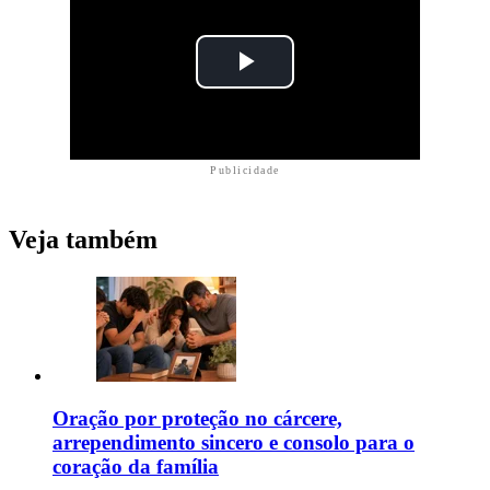
Publicidade
Veja também
Oração por proteção no cárcere,
arrependimento sincero e consolo para o
coração da família