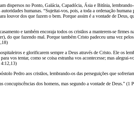
avam dispersos no Ponto, Galácia, Capadócia, Ásia e Bitínia, lembran
 autoridades humanas. “Sujeitai-vos, pois, a toda a ordenação humana 
 para louvor dos que fazem o bem. Porque assim é a vontade de Deus, q
asamento e também encoraja todos os cristãos a manterem-se firmes na
r), do que fazendo mal. Porque também Cristo padeceu uma vez pelos pe
7,18)
pitaleiros e glorificarem sempre a Deus através de Cristo. Ele os lemb
ara vos tentar, como se coisa estranha vos acontecesse; mas alegrai-vos 
 4:12,13)
óstolo Pedro aos cristãos, lembrando-os das perseguições que sofreria
 as concupiscências dos homens, mas segundo a vontade de Deus.” (1 P