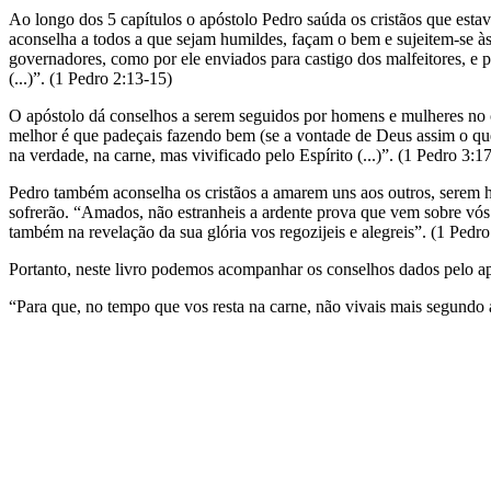
Ao longo dos 5 capítulos o apóstolo Pedro saúda os cristãos que est
aconselha a todos a que sejam humildes, façam o bem e sujeitem-se às
governadores, como por ele enviados para castigo dos malfeitores, e
(...)”. (1 Pedro 2:13-15)
O apóstolo dá conselhos a serem seguidos por homens e mulheres no c
melhor é que padeçais fazendo bem (se a vontade de Deus assim o que
na verdade, na carne, mas vivificado pelo Espírito (...)”. (1 Pedro 3:1
Pedro também aconselha os cristãos a amarem uns aos outros, serem hos
sofrerão. “Amados, não estranheis a ardente prova que vem sobre vós p
também na revelação da sua glória vos regozijeis e alegreis”. (1 Pedro
Portanto, neste livro podemos acompanhar os conselhos dados pelo ap
“Para que, no tempo que vos resta na carne, não vivais mais segundo