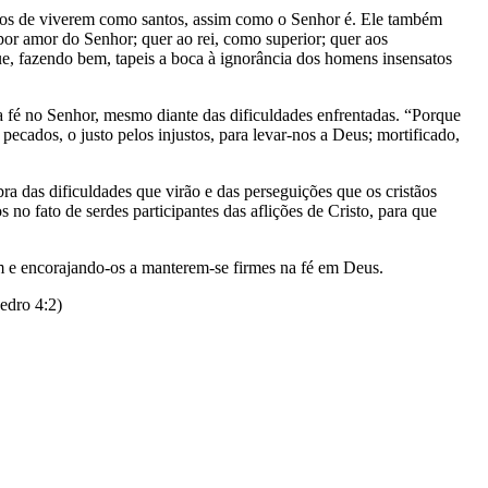
do-os de viverem como santos, assim como o Senhor é. Ele também
por amor do Senhor; quer ao rei, como superior; quer aos
ue, fazendo bem, tapeis a boca à ignorância dos homens insensatos
 fé no Senhor, mesmo diante das dificuldades enfrentadas. “Porque
cados, o justo pelos injustos, para levar-nos a Deus; mortificado,
ra das dificuldades que virão e das perseguições que os cristãos
no fato de serdes participantes das aflições de Cristo, para que
m e encorajando-os a manterem-se firmes na fé em Deus.
edro 4:2)