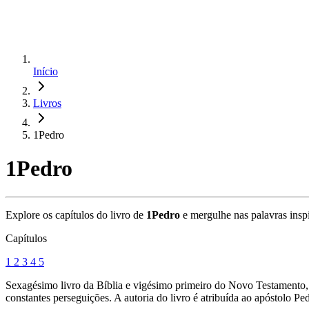
Início
Livros
1Pedro
1Pedro
Explore os capítulos do livro de
1Pedro
e mergulhe nas palavras insp
Capítulos
1
2
3
4
5
Sexagésimo livro da Bíblia e vigésimo primeiro do Novo Testamento, 
constantes perseguições. A autoria do livro é atribuída ao apóstolo Pe