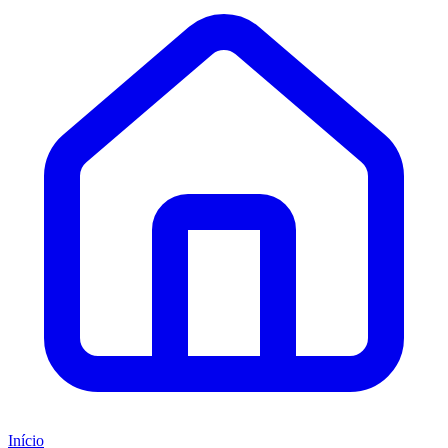
Início