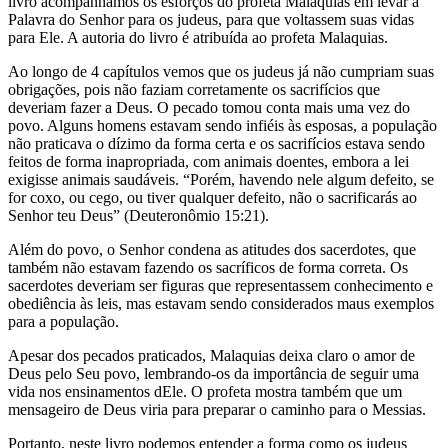
livro acompanhamos os esforços do profeta Malaquias em levar a
Palavra do Senhor para os judeus, para que voltassem suas vidas
para Ele. A autoria do livro é atribuída ao profeta Malaquias.
Ao longo de 4 capítulos vemos que os judeus já não cumpriam suas
obrigações, pois não faziam corretamente os sacrifícios que
deveriam fazer a Deus. O pecado tomou conta mais uma vez do
povo. Alguns homens estavam sendo infiéis às esposas, a população
não praticava o dízimo da forma certa e os sacrifícios estava sendo
feitos de forma inapropriada, com animais doentes, embora a lei
exigisse animais saudáveis. “Porém, havendo nele algum defeito, se
for coxo, ou cego, ou tiver qualquer defeito, não o sacrificarás ao
Senhor teu Deus” (Deuteronômio 15:21).
Além do povo, o Senhor condena as atitudes dos sacerdotes, que
também não estavam fazendo os sacríficos de forma correta. Os
sacerdotes deveriam ser figuras que representassem conhecimento e
obediência às leis, mas estavam sendo considerados maus exemplos
para a população.
Apesar dos pecados praticados, Malaquias deixa claro o amor de
Deus pelo Seu povo, lembrando-os da importância de seguir uma
vida nos ensinamentos dEle. O profeta mostra também que um
mensageiro de Deus viria para preparar o caminho para o Messias.
Portanto, neste livro podemos entender a forma como os judeus