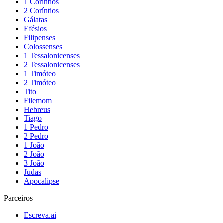
1 Coríntios
2 Coríntios
Gálatas
Efésios
Filipenses
Colossenses
1 Tessalonicenses
2 Tessalonicenses
1 Timóteo
2 Timóteo
Tito
Filemom
Hebreus
Tiago
1 Pedro
2 Pedro
1 João
2 João
3 João
Judas
Apocalipse
Parceiros
Escreva.ai