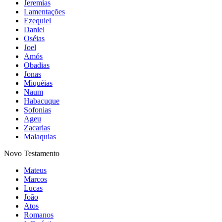
Jeremias
Lamentações
Ezequiel
Daniel
Oséias
Joel
Amós
Obadias
Jonas
Miquéias
Naum
Habacuque
Sofonias
Ageu
Zacarias
Malaquias
Novo Testamento
Mateus
Marcos
Lucas
João
Atos
Romanos