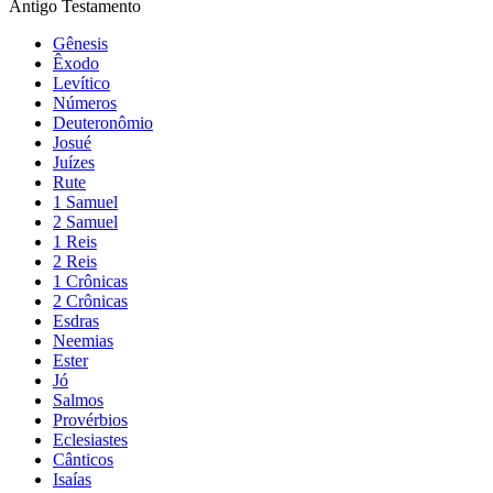
Antigo Testamento
Gênesis
Êxodo
Levítico
Números
Deuteronômio
Josué
Juízes
Rute
1 Samuel
2 Samuel
1 Reis
2 Reis
1 Crônicas
2 Crônicas
Esdras
Neemias
Ester
Jó
Salmos
Provérbios
Eclesiastes
Cânticos
Isaías