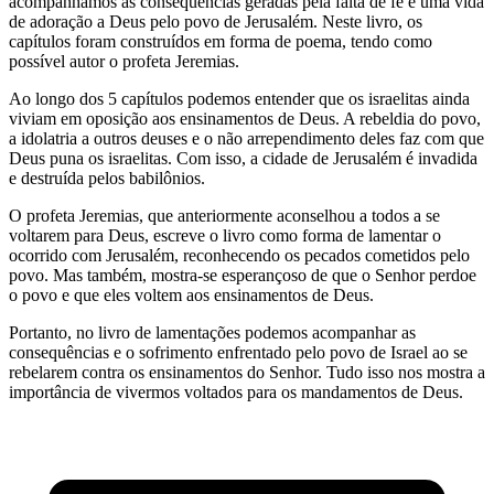
acompanhamos as consequências geradas pela falta de fé e uma vida
de adoração a Deus pelo povo de Jerusalém. Neste livro, os
capítulos foram construídos em forma de poema, tendo como
possível autor o profeta Jeremias.
Ao longo dos 5 capítulos podemos entender que os israelitas ainda
viviam em oposição aos ensinamentos de Deus. A rebeldia do povo,
a idolatria a outros deuses e o não arrependimento deles faz com que
Deus puna os israelitas. Com isso, a cidade de Jerusalém é invadida
e destruída pelos babilônios.
O profeta Jeremias, que anteriormente aconselhou a todos a se
voltarem para Deus, escreve o livro como forma de lamentar o
ocorrido com Jerusalém, reconhecendo os pecados cometidos pelo
povo. Mas também, mostra-se esperançoso de que o Senhor perdoe
o povo e que eles voltem aos ensinamentos de Deus.
Portanto, no livro de lamentações podemos acompanhar as
consequências e o sofrimento enfrentado pelo povo de Israel ao se
rebelarem contra os ensinamentos do Senhor. Tudo isso nos mostra a
importância de vivermos voltados para os mandamentos de Deus.