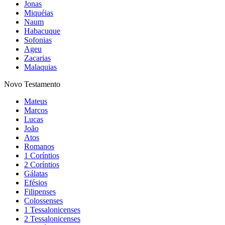
Jonas
Miquéias
Naum
Habacuque
Sofonias
Ageu
Zacarias
Malaquias
Novo Testamento
Mateus
Marcos
Lucas
João
Atos
Romanos
1 Coríntios
2 Coríntios
Gálatas
Efésios
Filipenses
Colossenses
1 Tessalonicenses
2 Tessalonicenses