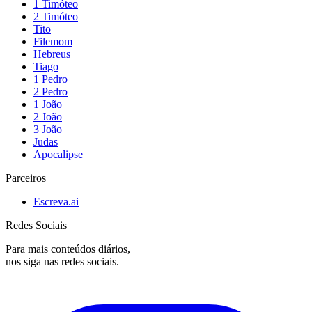
1 Timóteo
2 Timóteo
Tito
Filemom
Hebreus
Tiago
1 Pedro
2 Pedro
1 João
2 João
3 João
Judas
Apocalipse
Parceiros
Escreva.ai
Redes Sociais
Para mais conteúdos diários,
nos siga nas redes sociais.