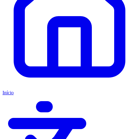
Início