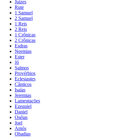
Juízes
Rute
1 Samuel
2 Samuel
1 Reis
2 Reis
1 Crônicas
2 Crônicas
Esdras
Neemias
Ester
Jó
Salmos
Provérbios
Eclesiastes
Cânticos
Isaías
Jeremias
Lamentações
Ezequiel
Daniel
Oséias
Joel
Amós
Obadias