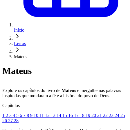
Início
Livros
Mateus
Mateus
Explore os capítulos do livro de
Mateus
e mergulhe nas palavras
inspiradas que moldaram a fé e a história do povo de Deus.
Capítulos
1
2
3
4
5
6
7
8
9
10
11
12
13
14
15
16
17
18
19
20
21
22
23
24
25
26
27
28