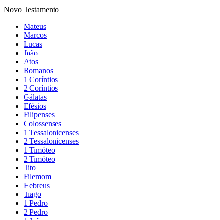
Novo Testamento
Mateus
Marcos
Lucas
João
Atos
Romanos
1 Coríntios
2 Coríntios
Gálatas
Efésios
Filipenses
Colossenses
1 Tessalonicenses
2 Tessalonicenses
1 Timóteo
2 Timóteo
Tito
Filemom
Hebreus
Tiago
1 Pedro
2 Pedro