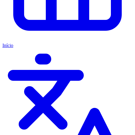
Início