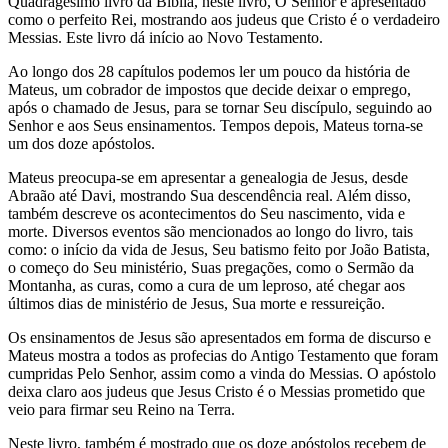
Quadragésimo livro da Bíblia, neste livro, O Senhor é apresentado
como o perfeito Rei, mostrando aos judeus que Cristo é o verdadeiro
Messias. Este livro dá início ao Novo Testamento.
Ao longo dos 28 capítulos podemos ler um pouco da história de
Mateus, um cobrador de impostos que decide deixar o emprego,
após o chamado de Jesus, para se tornar Seu discípulo, seguindo ao
Senhor e aos Seus ensinamentos. Tempos depois, Mateus torna-se
um dos doze apóstolos.
Mateus preocupa-se em apresentar a genealogia de Jesus, desde
Abraão até Davi, mostrando Sua descendência real. Além disso,
também descreve os acontecimentos do Seu nascimento, vida e
morte. Diversos eventos são mencionados ao longo do livro, tais
como: o início da vida de Jesus, Seu batismo feito por João Batista,
o começo do Seu ministério, Suas pregações, como o Sermão da
Montanha, as curas, como a cura de um leproso, até chegar aos
últimos dias de ministério de Jesus, Sua morte e ressureição.
Os ensinamentos de Jesus são apresentados em forma de discurso e
Mateus mostra a todos as profecias do Antigo Testamento que foram
cumpridas Pelo Senhor, assim como a vinda do Messias. O apóstolo
deixa claro aos judeus que Jesus Cristo é o Messias prometido que
veio para firmar seu Reino na Terra.
Neste livro, também é mostrado que os doze apóstolos recebem de