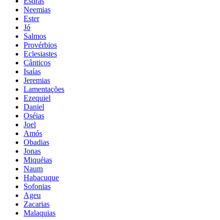
Esdras
Neemias
Ester
Jó
Salmos
Provérbios
Eclesiastes
Cânticos
Isaías
Jeremias
Lamentações
Ezequiel
Daniel
Oséias
Joel
Amós
Obadias
Jonas
Miquéias
Naum
Habacuque
Sofonias
Ageu
Zacarias
Malaquias