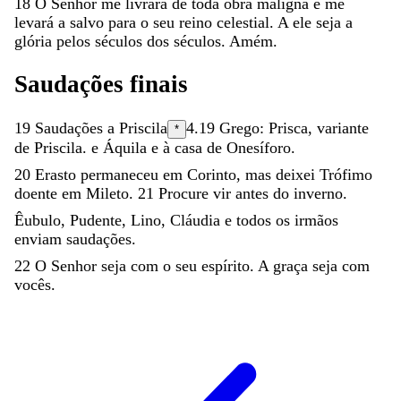
18
O
Senhor
me
livrará
de
toda
obra
maligna
e
me
levará
a
salvo
para
o
seu
reino
celestial
.
A
ele
seja
a
glória
pelos
séculos
dos
séculos
.
Amém
.
Saudações
finais
19
Saudações
a
Priscila
4.19
Grego:
Prisca
, variante
*
de
Priscila.
e
Áquila
e
à
casa
de
Onesíforo
.
20
Erasto
permaneceu
em
Corinto
,
mas
deixei
Trófimo
doente
em
Mileto
.
21
Procure
vir
antes
do
inverno
.
Êubulo
,
Pudente
,
Lino
,
Cláudia
e
todos
os
irmãos
enviam
saudações
.
22
O
Senhor
seja
com
o
seu
espírito
.
A
graça
seja
com
vocês
.