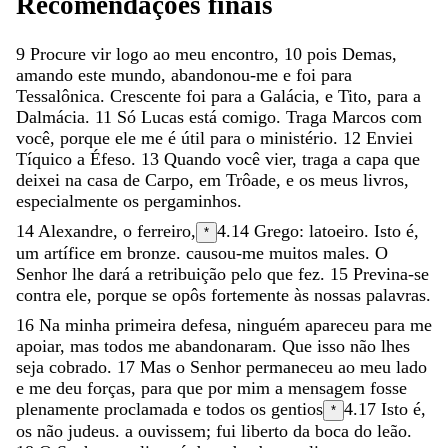
Recomendações
finais
9
Procure
vir
logo
ao
meu
encontro
,
10
pois
Demas
,
amando
este
mundo
,
abandonou-me
e
foi
para
Tessalônica
.
Crescente
foi
para
a
Galácia
,
e
Tito
,
para
a
Dalmácia
.
11
Só
Lucas
está
comigo
.
Traga
Marcos
com
você
,
porque
ele
me
é
útil
para
o
ministério
.
12
Enviei
Tíquico
a
Éfeso
.
13
Quando
você
vier
,
traga
a
capa
que
deixei
na
casa
de
Carpo
,
em
Trôade
,
e
os
meus
livros
,
especialmente
os
pergaminhos
.
14
Alexandre
,
o
ferreiro
,
4.14
Grego:
latoeiro
. Isto é,
*
um artífice em bronze.
causou-me
muitos
males
.
O
Senhor
lhe
dará
a
retribuição
pelo
que
fez
.
15
Previna-se
contra
ele
,
porque
se
opôs
fortemente
às
nossas
palavras
.
16
Na
minha
primeira
defesa
,
ninguém
apareceu
para
me
apoiar
,
mas
todos
me
abandonaram
.
Que
isso
não
lhes
seja
cobrado
.
17
Mas
o
Senhor
permaneceu
ao
meu
lado
e
me
deu
forças
,
para
que
por
mim
a
mensagem
fosse
plenamente
proclamada
e
todos
os
gentios
4.17
Isto é,
*
os não judeus.
a
ouvissem
;
fui
liberto
da
boca
do
leão
.