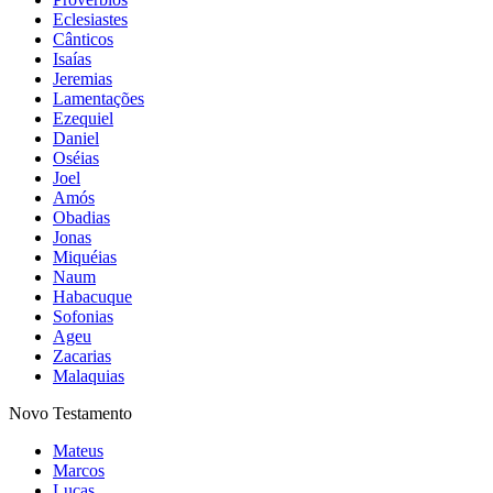
Eclesiastes
Cânticos
Isaías
Jeremias
Lamentações
Ezequiel
Daniel
Oséias
Joel
Amós
Obadias
Jonas
Miquéias
Naum
Habacuque
Sofonias
Ageu
Zacarias
Malaquias
Novo Testamento
Mateus
Marcos
Lucas