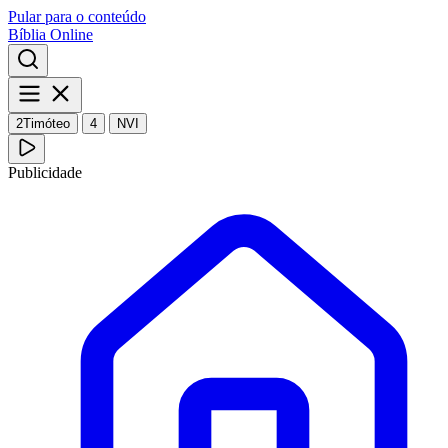
Pular para o conteúdo
Bíblia Online
2Timóteo
4
NVI
Publicidade