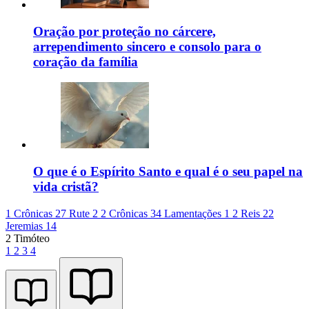
Oração por proteção no cárcere,
arrependimento sincero e consolo para o
coração da família
O que é o Espírito Santo e qual é o seu papel na
vida cristã?
1 Crônicas 27
Rute 2
2 Crônicas 34
Lamentações 1
2 Reis 22
Jeremias 14
2 Timóteo
1
2
3
4