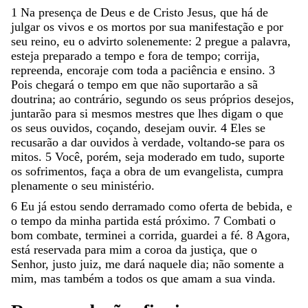
1
Na
presença
de
Deus
e
de
Cristo
Jesus
,
que
há
de
julgar
os
vivos
e
os
mortos
por
sua
manifestação
e
por
seu
reino
,
eu
o
advirto
solenemente
:
2
pregue
a
palavra
,
esteja
preparado
a
tempo
e
fora
de
tempo
;
corrija
,
repreenda
,
encoraje
com
toda
a
paciência
e
ensino
.
3
Pois
chegará
o
tempo
em
que
não
suportarão
a
sã
doutrina
;
ao
contrário
,
segundo
os
seus
próprios
desejos
,
juntarão
para
si
mesmos
mestres
que
lhes
digam
o
que
os
seus
ouvidos
,
coçando
,
desejam
ouvir
.
4
Eles
se
recusarão
a
dar
ouvidos
à
verdade
,
voltando-se
para
os
mitos
.
5
Você
,
porém
,
seja
moderado
em
tudo
,
suporte
os
sofrimentos
,
faça
a
obra
de
um
evangelista
,
cumpra
plenamente
o
seu
ministério
.
6
Eu
já
estou
sendo
derramado
como
oferta
de
bebida
,
e
o
tempo
da
minha
partida
está
próximo
.
7
Combati
o
bom
combate
,
terminei
a
corrida
,
guardei
a
fé
.
8
Agora
,
está
reservada
para
mim
a
coroa
da
justiça
,
que
o
Senhor
,
justo
juiz
,
me
dará
naquele
dia
;
não
somente
a
mim
,
mas
também
a
todos
os
que
amam
a
sua
vinda
.