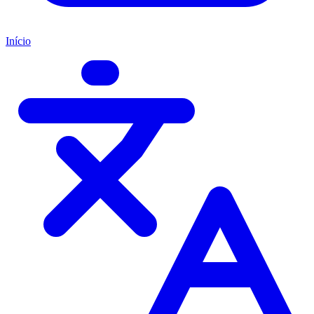
Início