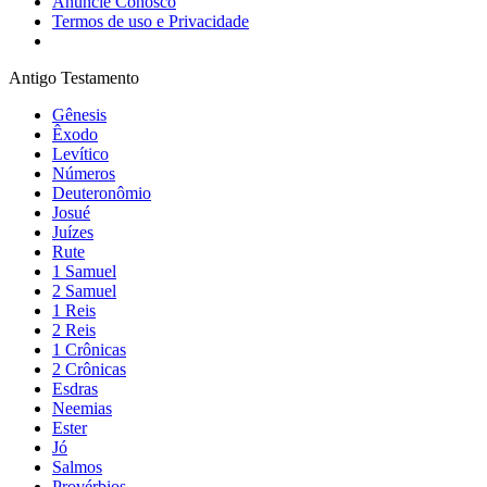
Anuncie Conosco
Termos de uso e Privacidade
Antigo Testamento
Gênesis
Êxodo
Levítico
Números
Deuteronômio
Josué
Juízes
Rute
1 Samuel
2 Samuel
1 Reis
2 Reis
1 Crônicas
2 Crônicas
Esdras
Neemias
Ester
Jó
Salmos
Provérbios