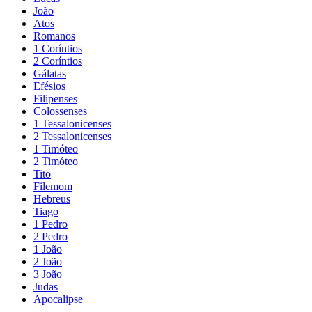
João
Atos
Romanos
1 Coríntios
2 Coríntios
Gálatas
Efésios
Filipenses
Colossenses
1 Tessalonicenses
2 Tessalonicenses
1 Timóteo
2 Timóteo
Tito
Filemom
Hebreus
Tiago
1 Pedro
2 Pedro
1 João
2 João
3 João
Judas
Apocalipse