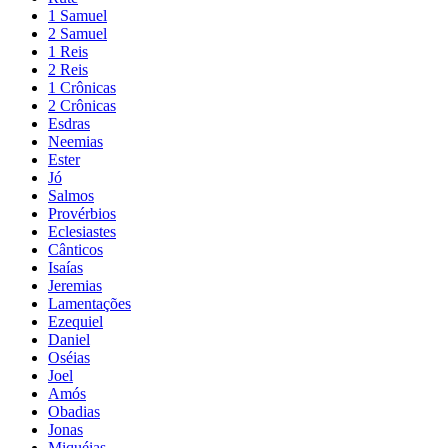
1 Samuel
2 Samuel
1 Reis
2 Reis
1 Crônicas
2 Crônicas
Esdras
Neemias
Ester
Jó
Salmos
Provérbios
Eclesiastes
Cânticos
Isaías
Jeremias
Lamentações
Ezequiel
Daniel
Oséias
Joel
Amós
Obadias
Jonas
Miquéias