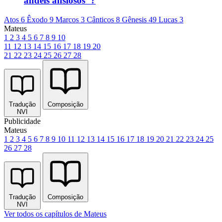
andeis ansiosos"?
Atos 6
Êxodo 9
Marcos 3
Cânticos 8
Gênesis 49
Lucas 3
Mateus
1
2
3
4
5
6
7
8
9
10
11
12
13
14
15
16
17
18
19
20
21
22
23
24
25
26
27
28
Tradução
Composição
NVI
Publicidade
Mateus
1
2
3
4
5
6
7
8
9
10
11
12
13
14
15
16
17
18
19
20
21
22
23
24
25
26
27
28
Tradução
Composição
NVI
Ver todos os capítulos de Mateus