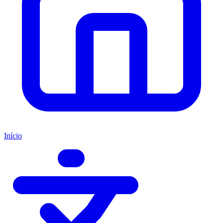
Início