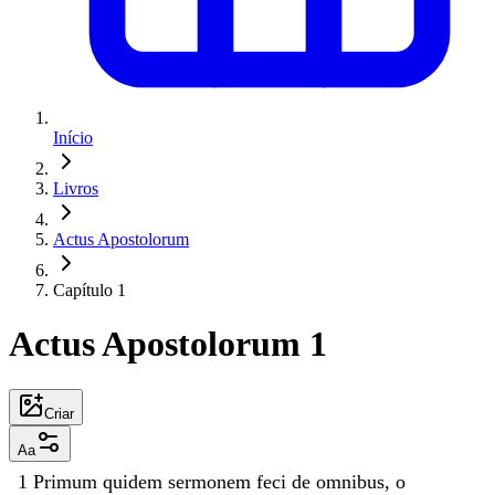
Início
Livros
Actus Apostolorum
Capítulo 1
Actus Apostolorum 1
Criar
Aa
1
Primum
quidem
sermonem
feci
de
omnibus
,
o