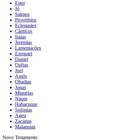
Ester
Jó
Salmos
Provérbios
Eclesiastes
Cânticos
Isaías
Jeremias
Lamentações
Ezequiel
Daniel
Oséias
Joel
Amós
Obadias
Jonas
Miquéias
Naum
Habacuque
Sofonias
Ageu
Zacarias
Malaquias
Novo Testamento