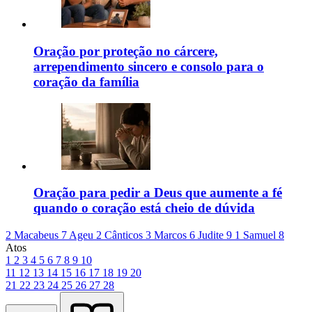
Oração por proteção no cárcere,
arrependimento sincero e consolo para o
coração da família
Oração para pedir a Deus que aumente a fé
quando o coração está cheio de dúvida
2 Macabeus 7
Ageu 2
Cânticos 3
Marcos 6
Judite 9
1 Samuel 8
Atos
1
2
3
4
5
6
7
8
9
10
11
12
13
14
15
16
17
18
19
20
21
22
23
24
25
26
27
28