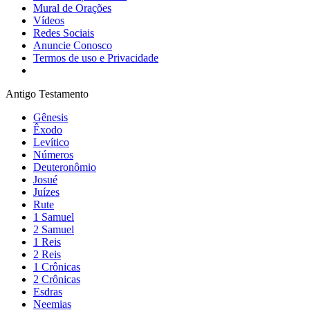
Mural de Orações
Vídeos
Redes Sociais
Anuncie Conosco
Termos de uso e Privacidade
Antigo Testamento
Gênesis
Êxodo
Levítico
Números
Deuteronômio
Josué
Juízes
Rute
1 Samuel
2 Samuel
1 Reis
2 Reis
1 Crônicas
2 Crônicas
Esdras
Neemias