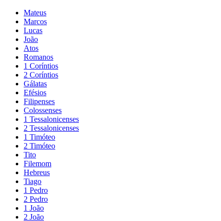
Mateus
Marcos
Lucas
João
Atos
Romanos
1 Coríntios
2 Coríntios
Gálatas
Efésios
Filipenses
Colossenses
1 Tessalonicenses
2 Tessalonicenses
1 Timóteo
2 Timóteo
Tito
Filemom
Hebreus
Tiago
1 Pedro
2 Pedro
1 João
2 João