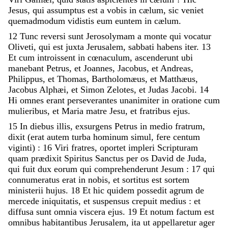
Jesus
,
qui
assumptus
est
a
vobis
in
cælum
,
sic
veniet
quemadmodum
vidistis
eum
euntem
in
cælum
.
12
Tunc
reversi
sunt
Jerosolymam
a
monte
qui
vocatur
Oliveti
,
qui
est
juxta
Jerusalem
,
sabbati
habens
iter
.
13
Et
cum
introissent
in
cœnaculum
,
ascenderunt
ubi
manebant
Petrus
,
et
Joannes
,
Jacobus
,
et
Andreas
,
Philippus
,
et
Thomas
,
Bartholomæus
,
et
Matthæus
,
Jacobus
Alphæi
,
et
Simon
Zelotes
,
et
Judas
Jacobi
.
14
Hi
omnes
erant
perseverantes
unanimiter
in
oratione
cum
mulieribus
,
et
Maria
matre
Jesu
,
et
fratribus
ejus
.
15
In
diebus
illis
,
exsurgens
Petrus
in
medio
fratrum
,
dixit
(
erat
autem
turba
hominum
simul
,
fere
centum
viginti
)
:
16
Viri
fratres
,
oportet
impleri
Scripturam
quam
prædixit
Spiritus
Sanctus
per
os
David
de
Juda
,
qui
fuit
dux
eorum
qui
comprehenderunt
Jesum
:
17
qui
connumeratus
erat
in
nobis
,
et
sortitus
est
sortem
ministerii
hujus
.
18
Et
hic
quidem
possedit
agrum
de
mercede
iniquitatis
,
et
suspensus
crepuit
medius
:
et
diffusa
sunt
omnia
viscera
ejus
.
19
Et
notum
factum
est
omnibus
habitantibus
Jerusalem
,
ita
ut
appellaretur
ager