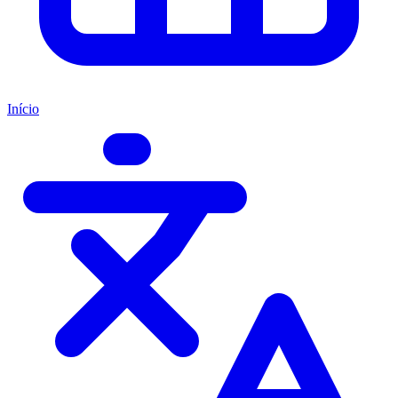
Início