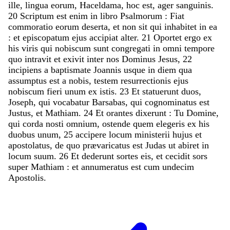
ille
,
lingua
eorum
,
Haceldama
,
hoc
est
,
ager
sanguinis
.
20
Scriptum
est
enim
in
libro
Psalmorum
:
Fiat
commoratio
eorum
deserta
,
et
non
sit
qui
inhabitet
in
ea
:
et
episcopatum
ejus
accipiat
alter
.
21
Oportet
ergo
ex
his
viris
qui
nobiscum
sunt
congregati
in
omni
tempore
quo
intravit
et
exivit
inter
nos
Dominus
Jesus
,
22
incipiens
a
baptismate
Joannis
usque
in
diem
qua
assumptus
est
a
nobis
,
testem
resurrectionis
ejus
nobiscum
fieri
unum
ex
istis
.
23
Et
statuerunt
duos
,
Joseph
,
qui
vocabatur
Barsabas
,
qui
cognominatus
est
Justus
,
et
Mathiam
.
24
Et
orantes
dixerunt
:
Tu
Domine
,
qui
corda
nosti
omnium
,
ostende
quem
elegeris
ex
his
duobus
unum
,
25
accipere
locum
ministerii
hujus
et
apostolatus
,
de
quo
prævaricatus
est
Judas
ut
abiret
in
locum
suum
.
26
Et
dederunt
sortes
eis
,
et
cecidit
sors
super
Mathiam
:
et
annumeratus
est
cum
undecim
Apostolis
.