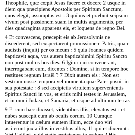
Theophile
,
quæ
cœpit
Jesus
facere
et
docere
2
usque
in
diem
qua
præcipiens
Apostolis
per
Spiritum
Sanctum
,
quos
elegit
,
assumptus
est
:
3
quibus
et
præbuit
seipsum
vivum
post
passionem
suam
in
multis
argumentis
,
per
dies
quadraginta
apparens
eis
,
et
loquens
de
regno
Dei
.
4
Et
convescens
,
præcepit
eis
ab
Jerosolymis
ne
discederent
,
sed
exspectarent
promissionem
Patris
,
quam
audistis
(
inquit
)
per
os
meum
:
5
quia
Joannes
quidem
baptizavit
aqua
,
vos
autem
baptizabimini
Spiritu
Sancto
non
post
multos
hos
dies
.
6
Igitur
qui
convenerant
,
interrogabant
eum
,
dicentes
:
Domine
,
si
in
tempore
hoc
restitues
regnum
Israël
?
7
Dixit
autem
eis
:
Non
est
vestrum
nosse
tempora
vel
momenta
quæ
Pater
posuit
in
sua
potestate
:
8
sed
accipietis
virtutem
supervenientis
Spiritus
Sancti
in
vos
,
et
eritis
mihi
testes
in
Jerusalem
,
et
in
omni
Judæa
,
et
Samaria
,
et
usque
ad
ultimum
terræ
.
9
Et
cum
hæc
dixisset
,
videntibus
illis
,
elevatus
est
:
et
nubes
suscepit
eum
ab
oculis
eorum
.
10
Cumque
intuerentur
in
cælum
euntem
illum
,
ecce
duo
viri
astiterunt
juxta
illos
in
vestibus
albis
,
11
qui
et
dixerunt
:
Viri
Galilæi
,
quid
statis
aspicientes
in
cælum
?
Hic