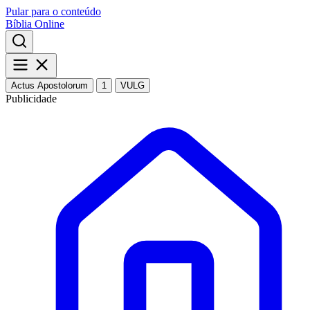
Pular para o conteúdo
Bíblia Online
Actus Apostolorum
1
VULG
Publicidade