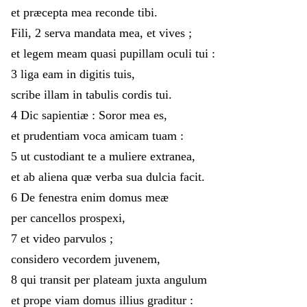
et
præcepta
mea
reconde
tibi
.
Fili
,
2
serva
mandata
mea
,
et
vives
;
et
legem
meam
quasi
pupillam
oculi
tui
:
3
liga
eam
in
digitis
tuis
,
scribe
illam
in
tabulis
cordis
tui
.
4
Dic
sapientiæ
:
Soror
mea
es
,
et
prudentiam
voca
amicam
tuam
:
5
ut
custodiant
te
a
muliere
extranea
,
et
ab
aliena
quæ
verba
sua
dulcia
facit
.
6
De
fenestra
enim
domus
meæ
per
cancellos
prospexi
,
7
et
video
parvulos
;
considero
vecordem
juvenem
,
8
qui
transit
per
plateam
juxta
angulum
et
prope
viam
domus
illius
graditur
: