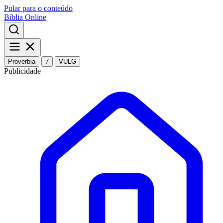
Pular para o conteúdo
Bíblia Online
Proverbia
7
VULG
Publicidade