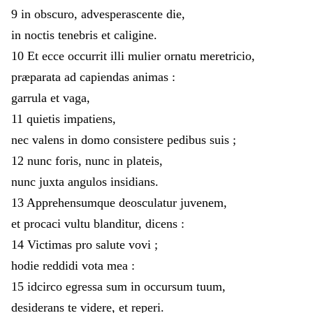
9
in
obscuro
,
advesperascente
die
,
in
noctis
tenebris
et
caligine
.
10
Et
ecce
occurrit
illi
mulier
ornatu
meretricio
,
præparata
ad
capiendas
animas
:
garrula
et
vaga
,
11
quietis
impatiens
,
nec
valens
in
domo
consistere
pedibus
suis
;
12
nunc
foris
,
nunc
in
plateis
,
nunc
juxta
angulos
insidians
.
13
Apprehensumque
deosculatur
juvenem
,
et
procaci
vultu
blanditur
,
dicens
:
14
Victimas
pro
salute
vovi
;
hodie
reddidi
vota
mea
:
15
idcirco
egressa
sum
in
occursum
tuum
,
desiderans
te
videre
,
et
reperi
.