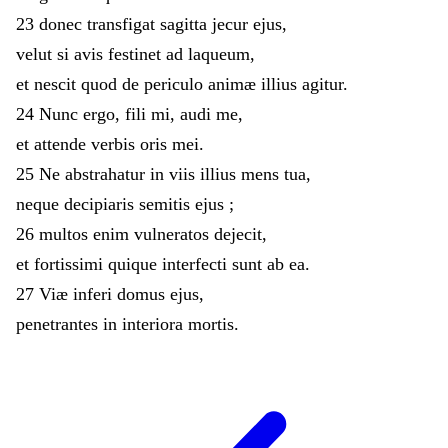
23
donec
transfigat
sagitta
jecur
ejus
,
velut
si
avis
festinet
ad
laqueum
,
et
nescit
quod
de
periculo
animæ
illius
agitur
.
24
Nunc
ergo
,
fili
mi
,
audi
me
,
et
attende
verbis
oris
mei
.
25
Ne
abstrahatur
in
viis
illius
mens
tua
,
neque
decipiaris
semitis
ejus
;
26
multos
enim
vulneratos
dejecit
,
et
fortissimi
quique
interfecti
sunt
ab
ea
.
27
Viæ
inferi
domus
ejus
,
penetrantes
in
interiora
mortis
.