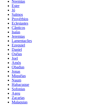
Neemias
Ester
Jó
Salmos
Provérbios
Eclesiastes
Cânticos
Isaías
Jeremias
Lamentações
Ezequiel
Daniel
Oséias
Joel
Amós
Obadias
Jonas
Miquéias
Naum
Habacuque
Sofonias
Ageu
Zacarias
Malaquias