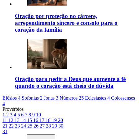
Oração por proteção no cárcere,
arrependimento sincero e consolo para o
coração da família
Oração para pedir a Deus que aumente a fé
quando o coração está cheio de dúvida
Efésios 4
Sofonias 2
Jonas 3
Números 25
Eclesiastes 4
Colossenses
4
Provérbios
1
2
3
4
5
6
7
8
9
10
11
12
13
14
15
16
17
18
19
20
21
22
23
24
25
26
27
28
29
30
31