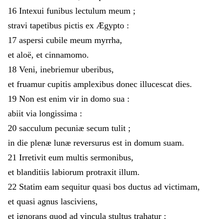
16
Intexui
funibus
lectulum
meum
;
stravi
tapetibus
pictis
ex
Ægypto
:
17
aspersi
cubile
meum
myrrha
,
et
aloë
,
et
cinnamomo
.
18
Veni
,
inebriemur
uberibus
,
et
fruamur
cupitis
amplexibus
donec
illucescat
dies
.
19
Non
est
enim
vir
in
domo
sua
:
abiit
via
longissima
:
20
sacculum
pecuniæ
secum
tulit
;
in
die
plenæ
lunæ
reversurus
est
in
domum
suam
.
21
Irretivit
eum
multis
sermonibus
,
et
blanditiis
labiorum
protraxit
illum
.
22
Statim
eam
sequitur
quasi
bos
ductus
ad
victimam
,
et
quasi
agnus
lasciviens
,
et
ignorans
quod
ad
vincula
stultus
trahatur
: