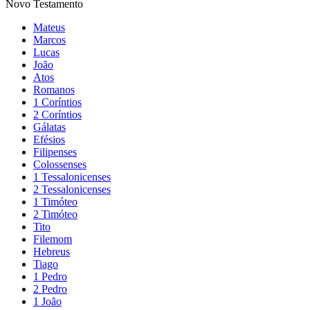
Novo Testamento
Mateus
Marcos
Lucas
João
Atos
Romanos
1 Coríntios
2 Coríntios
Gálatas
Efésios
Filipenses
Colossenses
1 Tessalonicenses
2 Tessalonicenses
1 Timóteo
2 Timóteo
Tito
Filemom
Hebreus
Tiago
1 Pedro
2 Pedro
1 João