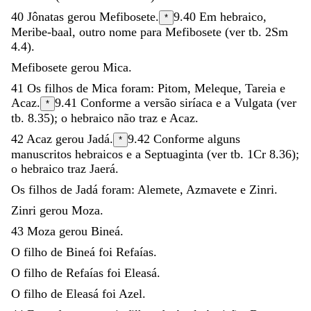
40
Jônatas
gerou
Mefibosete
.
9.40
Em hebraico,
*
Meribe-baal
, outro nome para Mefibosete (ver tb. 2Sm
4.4).
Mefibosete
gerou
Mica
.
41
Os
filhos
de
Mica
foram
:
Pitom
,
Meleque
,
Tareia
e
Acaz
.
9.41
Conforme a versão siríaca e a Vulgata (ver
*
tb. 8.35); o hebraico não traz
e Acaz
.
42
Acaz
gerou
Jadá
.
9.42
Conforme alguns
*
manuscritos hebraicos e a Septuaginta (ver tb. 1Cr 8.36);
o hebraico traz
Jaerá
.
Os
filhos
de
Jadá
foram
:
Alemete
,
Azmavete
e
Zinri
.
Zinri
gerou
Moza
.
43
Moza
gerou
Bineá
.
O
filho
de
Bineá
foi
Refaías
.
O
filho
de
Refaías
foi
Eleasá
.
O
filho
de
Eleasá
foi
Azel
.