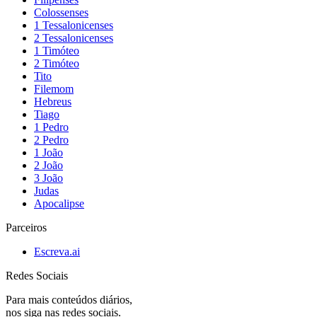
Colossenses
1 Tessalonicenses
2 Tessalonicenses
1 Timóteo
2 Timóteo
Tito
Filemom
Hebreus
Tiago
1 Pedro
2 Pedro
1 João
2 João
3 João
Judas
Apocalipse
Parceiros
Escreva.ai
Redes Sociais
Para mais conteúdos diários,
nos siga nas redes sociais.