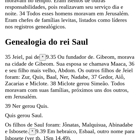
moravam
no
templo
.
Eram
isentos
de
outras
responsabilidades
,
pois
realizavam
seu
serviço
dia
e
noite
.
34
Todos
esses
homens
moravam
em
Jerusalém
.
Eram
chefes
de
famílias
levitas
,
listados
como
líderes
nos
registros
genealógicos
.
Genealogia
do
rei
Saul
35
Jeiel
,
pai
de
9.35
Ou
fundador de
.
Gibeom
,
morava
*
na
cidade
de
Gibeom
.
Sua
esposa
se
chamava
Maaca
,
36
e
seu
filho
mais
velho
,
Abdom
.
Os
outros
filhos
de
Jeiel
foram
:
Zur
,
Quis
,
Baal
,
Ner
,
Nadabe
,
37
Gedor
,
Aiô
,
Zacarias
e
Miclote
.
38
Miclote
gerou
Simeão
.
Todos
moravam
com
suas
famílias
,
próximos
uns
dos
outros
,
em
Jerusalém
.
39
Ner
gerou
Quis
.
Quis
gerou
Saul
.
Os
filhos
de
Saul
foram
:
Jônatas
,
Malquisua
,
Abinadabe
e
Isbosete
.
9.39
Em hebraico,
Esbaal
, outro nome para
*
Isbosete (ver tb. 1Sm 14.49).