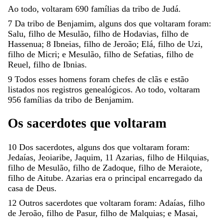
Ao
todo
,
voltaram
690
famílias
da
tribo
de
Judá
.
7
Da
tribo
de
Benjamim
,
alguns
dos
que
voltaram
foram
:
Salu
,
filho
de
Mesulão
,
filho
de
Hodavias
,
filho
de
Hassenua
;
8
Ibneias
,
filho
de
Jeroão
;
Elá
,
filho
de
Uzi
,
filho
de
Micri
;
e
Mesulão
,
filho
de
Sefatias
,
filho
de
Reuel
,
filho
de
Ibnias
.
9
Todos
esses
homens
foram
chefes
de
clãs
e
estão
listados
nos
registros
genealógicos
.
Ao
todo
,
voltaram
956
famílias
da
tribo
de
Benjamim
.
Os
sacerdotes
que
voltaram
10
Dos
sacerdotes
,
alguns
dos
que
voltaram
foram
:
Jedaías
,
Jeoiaribe
,
Jaquim
,
11
Azarias
,
filho
de
Hilquias
,
filho
de
Mesulão
,
filho
de
Zadoque
,
filho
de
Meraiote
,
filho
de
Aitube
.
Azarias
era
o
principal
encarregado
da
casa
de
Deus
.
12
Outros
sacerdotes
que
voltaram
foram
:
Adaías
,
filho
de
Jeroão
,
filho
de
Pasur
,
filho
de
Malquias
;
e
Masai
,