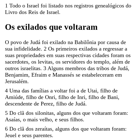
1
Todo
o
Israel
foi
listado
nos
registros
genealógicos
do
Livro
dos
Reis
de
Israel
.
Os
exilados
que
voltaram
O
povo
de
Judá
foi
exilado
na
Babilônia
por
causa
de
sua
infidelidade
.
2
Os
primeiros
exilados
a
regressar
a
suas
propriedades
em
suas
respectivas
cidades
foram
os
sacerdotes
,
os
levitas
,
os
servidores
do
templo
,
além
de
outros
israelitas
.
3
Alguns
membros
das
tribos
de
Judá
,
Benjamim
,
Efraim
e
Manassés
se
estabeleceram
em
Jerusalém
.
4
Uma
das
famílias
a
voltar
foi
a
de
Utai
,
filho
de
Amiúde
,
filho
de
Onri
,
filho
de
Inri
,
filho
de
Bani
,
descendente
de
Perez
,
filho
de
Judá
.
5
Do
clã
dos
silonitas
,
alguns
dos
que
voltaram
foram
:
Asaías
,
o
mais
velho
,
e
seus
filhos
.
6
Do
clã
dos
zeraítas
,
alguns
dos
que
voltaram
foram
:
Jeuel
e
seus
parentes
.