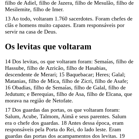
filho
de
Adiel
,
filho
de
Jazera
,
filho
de
Mesulão
,
filho
de
Mesilemite
,
filho
de
Imer
.
13
Ao
todo
,
voltaram
1
.
760
sacerdotes
.
Foram
chefes
de
clãs
e
homens
muito
capazes
.
Eram
responsáveis
por
servir
na
casa
de
Deus
.
Os
levitas
que
voltaram
14
Dos
levitas
,
os
que
voltaram
foram
:
Semaías
,
filho
de
Hassube
,
filho
de
Azricão
,
filho
de
Hasabias
,
descendente
de
Merari
;
15
Baquebacar
;
Heres
;
Galal
;
Matanias
,
filho
de
Mica
,
filho
de
Zicri
,
filho
de
Asafe
;
16
Obadias
,
filho
de
Semaías
,
filho
de
Galal
,
filho
de
Jedutum
;
e
Berequias
,
filho
de
Asa
,
filho
de
Elcana
,
que
morava
na
região
de
Netofate
.
17
Dos
guardas
das
portas
,
os
que
voltaram
foram
:
Salum
,
Acube
,
Talmom
,
Aimã
e
seus
parentes
.
Salum
era
o
chefe
dos
guardas
.
18
Antes
dessa
época
,
eram
responsáveis
pela
Porta
do
Rei
,
do
lado
leste
.
Eram
guardas
das
portas
dos
acampamentos
dos
levitas
.
19