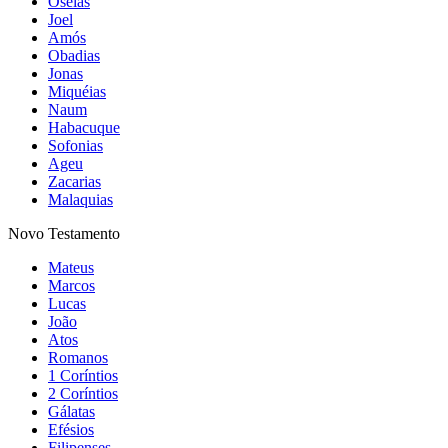
Oséias
Joel
Amós
Obadias
Jonas
Miquéias
Naum
Habacuque
Sofonias
Ageu
Zacarias
Malaquias
Novo Testamento
Mateus
Marcos
Lucas
João
Atos
Romanos
1 Coríntios
2 Coríntios
Gálatas
Efésios
Filipenses