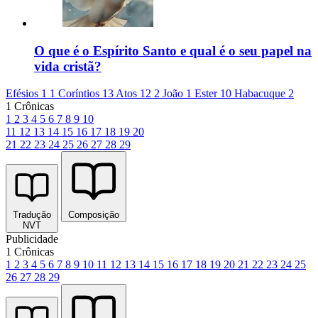
O que é o Espírito Santo e qual é o seu papel na
vida cristã?
Efésios 1
1 Coríntios 13
Atos 12
2 João 1
Ester 10
Habacuque 2
1 Crônicas
1
2
3
4
5
6
7
8
9
10
11
12
13
14
15
16
17
18
19
20
21
22
23
24
25
26
27
28
29
Tradução
Composição
NVT
Publicidade
1 Crônicas
1
2
3
4
5
6
7
8
9
10
11
12
13
14
15
16
17
18
19
20
21
22
23
24
25
26
27
28
29