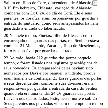
Salum
era
filho
de
Coré
,
descendente
de
Abiasafe
,
*
9.19
Em hebraico,
Ebiasafe
, variação de Abiasafe;
comparar com Êx 6.24.
do
clã
de
Corá
.
Ele
e
seus
parentes
,
os
coraítas
,
eram
responsáveis
por
guardar
a
entrada
do
santuário
,
como
seus
antepassados
haviam
guardado
a
entrada
do
tabernáculo
.
20
Naquele
tempo
,
Fineias
,
filho
de
Eleazar
,
era
o
encarregado
dos
guardas
das
portas
,
e
o
Senhor
estava
com
ele
.
21
Mais
tarde
,
Zacarias
,
filho
de
Meselemias
,
foi
o
responsável
por
guardar
a
entrada
.
22
Ao
todo
,
havia
212
guardas
das
portas
naquele
tempo
,
e
foram
listados
nos
registros
genealógicos
de
seus
povoados
.
Os
antepassados
deles
haviam
sido
nomeados
por
Davi
e
por
Samuel
,
o
vidente
,
porque
eram
homens
de
confiança
.
23
Esses
guardas
das
portas
e
seus
descendentes
,
conforme
suas
divisões
,
eram
responsáveis
por
guardar
a
entrada
da
casa
do
Senhor
quando
ela
era
uma
tenda
.
24
Os
guardas
das
portas
ficavam
nos
quatro
lados
:
leste
,
oeste
,
norte
e
sul
.
25
Seus
parentes
nos
povoados
vinham
de
tempo
em
tempo