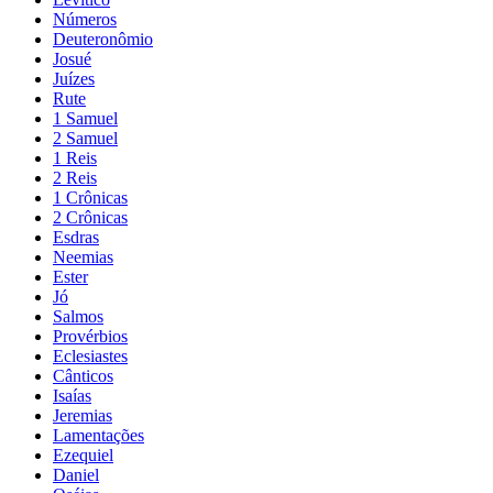
Números
Deuteronômio
Josué
Juízes
Rute
1 Samuel
2 Samuel
1 Reis
2 Reis
1 Crônicas
2 Crônicas
Esdras
Neemias
Ester
Jó
Salmos
Provérbios
Eclesiastes
Cânticos
Isaías
Jeremias
Lamentações
Ezequiel
Daniel