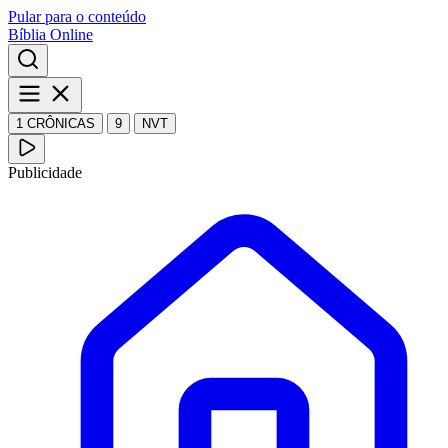
Pular para o conteúdo
Bíblia Online
1 CRÔNICAS
9
NVT
Publicidade