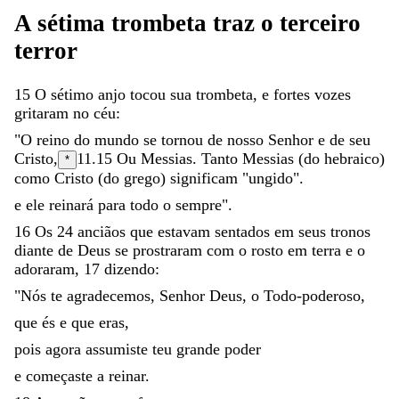
A
sétima
trombeta
traz
o
terceiro
terror
15
O
sétimo
anjo
tocou
sua
trombeta
,
e
fortes
vozes
gritaram
no
céu
:
"
O
reino
do
mundo
se
tornou
de
nosso
Senhor
e
de
seu
Cristo
,
11.15
Ou
Messias
. Tanto Messias (do hebraico)
*
como Cristo (do grego) significam "ungido".
e
ele
reinará
para
todo
o
sempre
"
.
16
Os
24
anciãos
que
estavam
sentados
em
seus
tronos
diante
de
Deus
se
prostraram
com
o
rosto
em
terra
e
o
adoraram
,
17
dizendo
:
"
Nós
te
agradecemos
,
Senhor
Deus
,
o
Todo-poderoso
,
que
és
e
que
eras
,
pois
agora
assumiste
teu
grande
poder
e
começaste
a
reinar
.