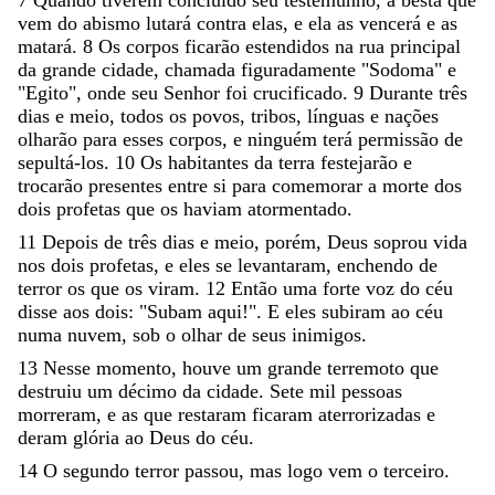
vem
do
abismo
lutará
contra
elas
,
e
ela
as
vencerá
e
as
matará
.
8
Os
corpos
ficarão
estendidos
na
rua
principal
da
grande
cidade
,
chamada
figuradamente
"
Sodoma
"
e
"
Egito
"
,
onde
seu
Senhor
foi
crucificado
.
9
Durante
três
dias
e
meio
,
todos
os
povos
,
tribos
,
línguas
e
nações
olharão
para
esses
corpos
,
e
ninguém
terá
permissão
de
sepultá-los
.
10
Os
habitantes
da
terra
festejarão
e
trocarão
presentes
entre
si
para
comemorar
a
morte
dos
dois
profetas
que
os
haviam
atormentado
.
11
Depois
de
três
dias
e
meio
,
porém
,
Deus
soprou
vida
nos
dois
profetas
,
e
eles
se
levantaram
,
enchendo
de
terror
os
que
os
viram
.
12
Então
uma
forte
voz
do
céu
disse
aos
dois
:
"
Subam
aqui
!
"
.
E
eles
subiram
ao
céu
numa
nuvem
,
sob
o
olhar
de
seus
inimigos
.
13
Nesse
momento
,
houve
um
grande
terremoto
que
destruiu
um
décimo
da
cidade
.
Sete
mil
pessoas
morreram
,
e
as
que
restaram
ficaram
aterrorizadas
e
deram
glória
ao
Deus
do
céu
.
14
O
segundo
terror
passou
,
mas
logo
vem
o
terceiro
.