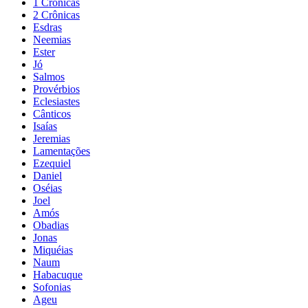
1 Crônicas
2 Crônicas
Esdras
Neemias
Ester
Jó
Salmos
Provérbios
Eclesiastes
Cânticos
Isaías
Jeremias
Lamentações
Ezequiel
Daniel
Oséias
Joel
Amós
Obadias
Jonas
Miquéias
Naum
Habacuque
Sofonias
Ageu