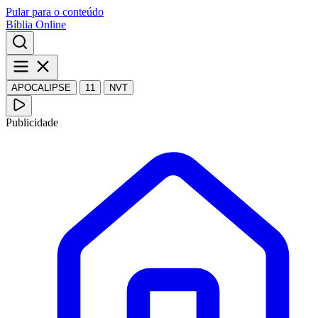
Pular para o conteúdo
Bíblia Online
APOCALIPSE
11
NVT
Publicidade