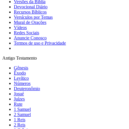
Versões da Bíblia
Devocional Diário
Recursos Bíblicos
Versículos por Temas
Mural de Orações
Vídeos
Redes Sociais
Anuncie Conosco
Termos de uso e Privacidade
Antigo Testamento
Gênesis
Êxodo
Levítico
Números
Deuteronômio
Josué
Juízes
Rute
1 Samuel
2 Samuel
1 Reis
2 Reis