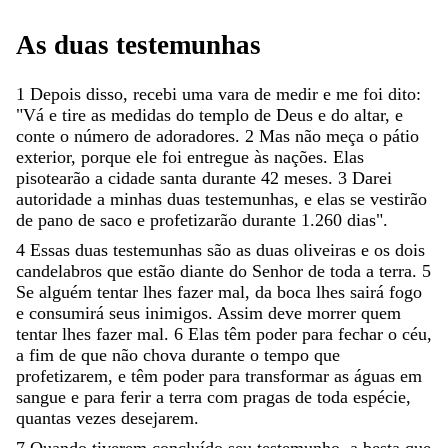
As
duas
testemunhas
1
Depois
disso
,
recebi
uma
vara
de
medir
e
me
foi
dito
:
"
Vá
e
tire
as
medidas
do
templo
de
Deus
e
do
altar
,
e
conte
o
número
de
adoradores
.
2
Mas
não
meça
o
pátio
exterior
,
porque
ele
foi
entregue
às
nações
.
Elas
pisotearão
a
cidade
santa
durante
42
meses
.
3
Darei
autoridade
a
minhas
duas
testemunhas
,
e
elas
se
vestirão
de
pano
de
saco
e
profetizarão
durante
1
.
260
dias
"
.
4
Essas
duas
testemunhas
são
as
duas
oliveiras
e
os
dois
candelabros
que
estão
diante
do
Senhor
de
toda
a
terra
.
5
Se
alguém
tentar
lhes
fazer
mal
,
da
boca
lhes
sairá
fogo
e
consumirá
seus
inimigos
.
Assim
deve
morrer
quem
tentar
lhes
fazer
mal
.
6
Elas
têm
poder
para
fechar
o
céu
,
a
fim
de
que
não
chova
durante
o
tempo
que
profetizarem
,
e
têm
poder
para
transformar
as
águas
em
sangue
e
para
ferir
a
terra
com
pragas
de
toda
espécie
,
quantas
vezes
desejarem
.
7
Quando
tiverem
concluído
seu
testemunho
,
a
besta
que