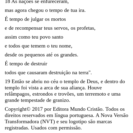
18
As
nações
se
enfureceram
,
mas
agora
chegou
o
tempo
de
tua
ira
.
É
tempo
de
julgar
os
mortos
e
de
recompensar
teus
servos
,
os
profetas
,
assim
como
teu
povo
santo
e
todos
que
temem
o
teu
nome
,
desde
os
pequenos
até
os
grandes
.
É
tempo
de
destruir
todos
que
causaram
destruição
na
terra
"
.
19
Então
se
abriu
no
céu
o
templo
de
Deus
,
e
dentro
do
templo
foi
vista
a
arca
de
sua
aliança
.
Houve
relâmpagos
,
estrondos
e
trovões
,
um
terremoto
e
uma
grande
tempestade
de
granizo
.
Copyright©
2017
por Editora Mundo Cristão. Todos os
direitos reservados em língua portuguesa. A Nova Versão
Transformadora (NVT) e seu logotipo são marcas
registradas. Usados com permissão.