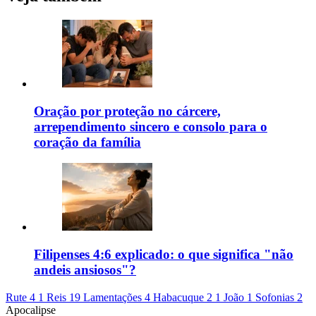
Oração por proteção no cárcere,
arrependimento sincero e consolo para o
coração da família
Filipenses 4:6 explicado: o que significa "não
andeis ansiosos"?
Rute 4
1 Reis 19
Lamentações 4
Habacuque 2
1 João 1
Sofonias 2
Apocalipse