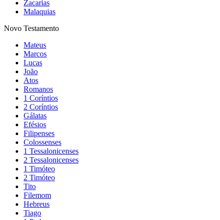
Zacarias
Malaquias
Novo Testamento
Mateus
Marcos
Lucas
João
Atos
Romanos
1 Coríntios
2 Coríntios
Gálatas
Efésios
Filipenses
Colossenses
1 Tessalonicenses
2 Tessalonicenses
1 Timóteo
2 Timóteo
Tito
Filemom
Hebreus
Tiago