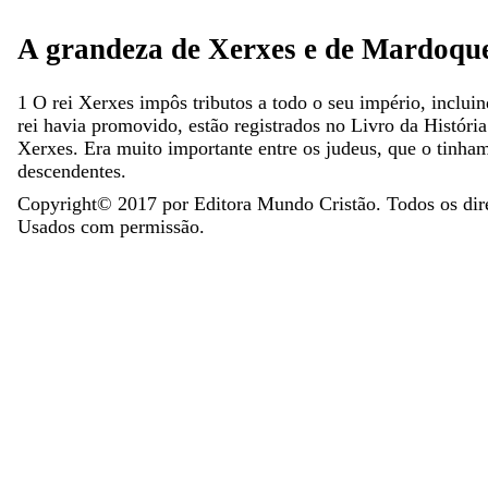
A
grandeza
de
Xerxes
e
de
Mardoqu
1
O
rei
Xerxes
impôs
tributos
a
todo
o
seu
império
,
inclui
rei
havia
promovido
,
estão
registrados
no
Livro
da
Históri
Xerxes
.
Era
muito
importante
entre
os
judeus
,
que
o
tinha
descendentes
.
Copyright©
2017
por Editora Mundo Cristão. Todos os dir
Usados com permissão.