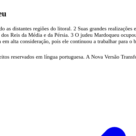
eu
ndo
as
distantes
regiões
do
litoral
.
2
Suas
grandes
realizações
a
dos
Reis
da
Média
e
da
Pérsia
.
3
O
judeu
Mardoqueu
ocupo
m
em
alta
consideração
,
pois
ele
continuou
a
trabalhar
para
o
eitos reservados em língua portuguesa. A Nova Versão Transf