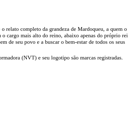
e
o
relato
completo
da
grandeza
de
Mardoqueu
,
a
quem
o
u
o
cargo
mais
alto
do
reino
,
abaixo
apenas
do
próprio
rei
bem
de
seu
povo
e
a
buscar
o
bem-estar
de
todos
os
seus
ormadora (NVT) e seu logotipo são marcas registradas.