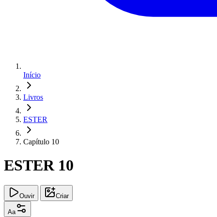
Início
Livros
ESTER
Capítulo 10
ESTER 10
Ouvir
Criar
Aa