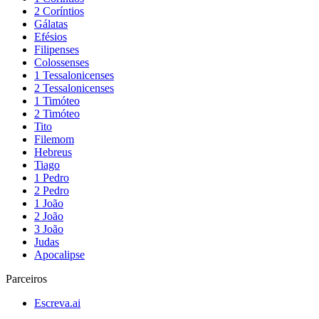
2 Coríntios
Gálatas
Efésios
Filipenses
Colossenses
1 Tessalonicenses
2 Tessalonicenses
1 Timóteo
2 Timóteo
Tito
Filemom
Hebreus
Tiago
1 Pedro
2 Pedro
1 João
2 João
3 João
Judas
Apocalipse
Parceiros
Escreva.ai