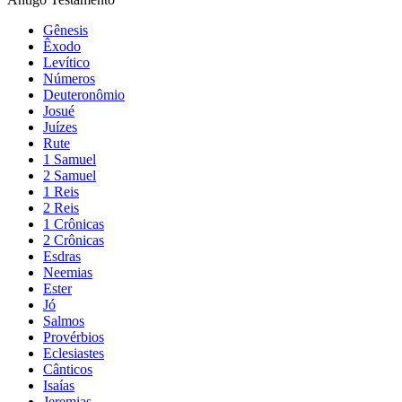
Gênesis
Êxodo
Levítico
Números
Deuteronômio
Josué
Juízes
Rute
1 Samuel
2 Samuel
1 Reis
2 Reis
1 Crônicas
2 Crônicas
Esdras
Neemias
Ester
Jó
Salmos
Provérbios
Eclesiastes
Cânticos
Isaías
Jeremias