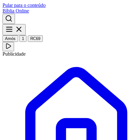
Pular para o conteúdo
Bíblia Online
Amós
1
RC69
Publicidade