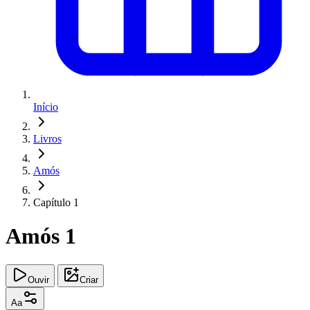
Início
Livros
Amós
Capítulo 1
Amós 1
Ouvir
Criar
Aa