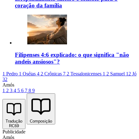
coração da família
Filipenses 4:6 explicado: o que significa "não
andeis ansiosos"?
1 Pedro 1
Oséias 4
2 Crônicas 7
2 Tessalonicenses 1
2 Samuel 12
Jó
32
Amós
1
2
3
4
5
6
7
8
9
Tradução
Composição
RC69
Publicidade
Amós