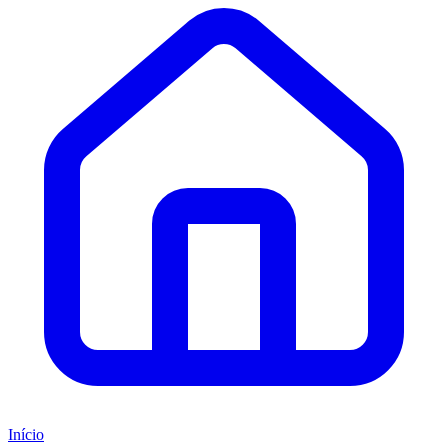
Início