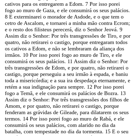
cativos
para
os
entregarem
a
Edom
.
7
Por
isso
porei
fogo
ao
muro
de
Gaza
,
e
ele
consumirá
os
seus
palácios
.
8
E
exterminarei
o
morador
de
Asdode
,
e
o
que
tem
o
cetro
de
Ascalom
,
e
tornarei
a
minha
mão
contra
Ecrom
;
e
o
resto
dos
filisteus
perecerá
,
diz
o
Senhor
Jeová
.
9
Assim
diz
o
Senhor
:
Por
três
transgressões
de
Tiro
,
e
por
quatro
,
não
retirarei
o
castigo
,
porque
entregaram
todos
os
cativos
a
Edom
,
e
não
se
lembraram
da
aliança
dos
irmãos
.
10
Por
isso
porei
fogo
ao
muro
de
Tiro
,
e
ele
consumirá
os
seus
palácios
.
11
Assim
diz
o
Senhor
:
Por
três
transgressões
de
Edom
,
e
por
quatro
,
não
retirarei
o
castigo
,
porque
perseguiu
a
seu
irmão
à
espada
,
e
baniu
toda
a
misericórdia
;
e
a
sua
ira
despedaça
eternamente
,
e
retém
a
sua
indignação
para
sempre
.
12
Por
isso
porei
fogo
a
Temã
,
e
ele
consumirá
os
palácios
de
Bozra
.
13
Assim
diz
o
Senhor
:
Por
três
transgressões
dos
filhos
de
Amom
,
e
por
quatro
,
não
retirarei
o
castigo
,
porque
fenderam
as
grávidas
de
Gileade
,
para
dilatarem
os
seus
termos
.
14
Por
isso
porei
fogo
ao
muro
de
Rabá
,
e
ele
consumirá
os
seus
palácios
,
com
alarido
no
dia
da
batalha
,
com
tempestade
no
dia
da
tormenta
.
15
E
o
seu