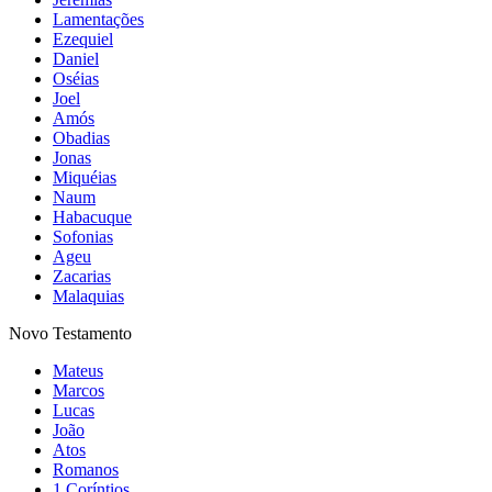
Lamentações
Ezequiel
Daniel
Oséias
Joel
Amós
Obadias
Jonas
Miquéias
Naum
Habacuque
Sofonias
Ageu
Zacarias
Malaquias
Novo Testamento
Mateus
Marcos
Lucas
João
Atos
Romanos
1 Coríntios