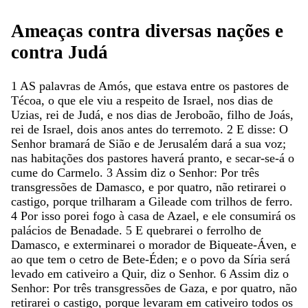
Ameaças
contra
diversas
nações
e
contra
Judá
1
AS
palavras
de
Amós
,
que
estava
entre
os
pastores
de
Técoa
,
o
que
ele
viu
a
respeito
de
Israel
,
nos
dias
de
Uzias
,
rei
de
Judá
,
e
nos
dias
de
Jeroboão
,
filho
de
Joás
,
rei
de
Israel
,
dois
anos
antes
do
terremoto
.
2
E
disse
:
O
Senhor
bramará
de
Sião
e
de
Jerusalém
dará
a
sua
voz
;
nas
habitações
dos
pastores
haverá
pranto
,
e
secar-se-á
o
cume
do
Carmelo
.
3
Assim
diz
o
Senhor
:
Por
três
transgressões
de
Damasco
,
e
por
quatro
,
não
retirarei
o
castigo
,
porque
trilharam
a
Gileade
com
trilhos
de
ferro
.
4
Por
isso
porei
fogo
à
casa
de
Azael
,
e
ele
consumirá
os
palácios
de
Benadade
.
5
E
quebrarei
o
ferrolho
de
Damasco
,
e
exterminarei
o
morador
de
Biqueate-Áven
,
e
ao
que
tem
o
cetro
de
Bete-Éden
;
e
o
povo
da
Síria
será
levado
em
cativeiro
a
Quir
,
diz
o
Senhor
.
6
Assim
diz
o
Senhor
:
Por
três
transgressões
de
Gaza
,
e
por
quatro
,
não
retirarei
o
castigo
,
porque
levaram
em
cativeiro
todos
os