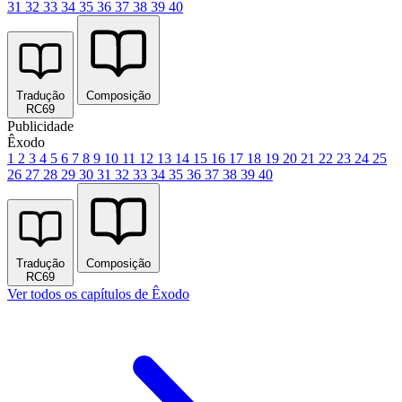
31
32
33
34
35
36
37
38
39
40
Tradução
Composição
RC69
Publicidade
Êxodo
1
2
3
4
5
6
7
8
9
10
11
12
13
14
15
16
17
18
19
20
21
22
23
24
25
26
27
28
29
30
31
32
33
34
35
36
37
38
39
40
Tradução
Composição
RC69
Ver todos os capítulos de Êxodo