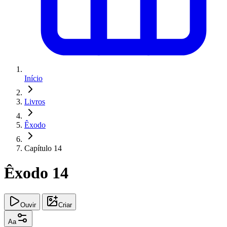
Início
Livros
Êxodo
Capítulo 14
Êxodo 14
Ouvir
Criar
Aa