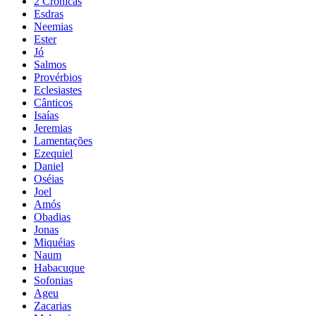
2 Crônicas
Esdras
Neemias
Ester
Jó
Salmos
Provérbios
Eclesiastes
Cânticos
Isaías
Jeremias
Lamentações
Ezequiel
Daniel
Oséias
Joel
Amós
Obadias
Jonas
Miquéias
Naum
Habacuque
Sofonias
Ageu
Zacarias