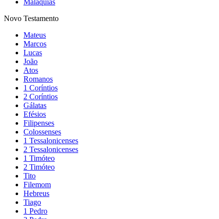
Malaquias
Novo Testamento
Mateus
Marcos
Lucas
João
Atos
Romanos
1 Coríntios
2 Coríntios
Gálatas
Efésios
Filipenses
Colossenses
1 Tessalonicenses
2 Tessalonicenses
1 Timóteo
2 Timóteo
Tito
Filemom
Hebreus
Tiago
1 Pedro