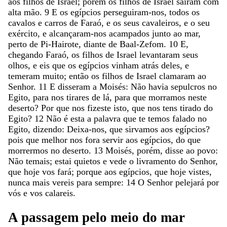
aos
filhos
de
Israel
;
porém
os
filhos
de
Israel
saíram
com
alta
mão
.
9
E
os
egípcios
perseguiram-nos
,
todos
os
cavalos
e
carros
de
Faraó
,
e
os
seus
cavaleiros
,
e
o
seu
exército
,
e
alcançaram-nos
acampados
junto
ao
mar
,
perto
de
Pi-Hairote
,
diante
de
Baal-Zefom
.
10
E
,
chegando
Faraó
,
os
filhos
de
Israel
levantaram
seus
olhos
,
e
eis
que
os
egípcios
vinham
atrás
deles
,
e
temeram
muito
;
então
os
filhos
de
Israel
clamaram
ao
Senhor
.
11
E
disseram
a
Moisés
:
Não
havia
sepulcros
no
Egito
,
para
nos
tirares
de
lá
,
para
que
morramos
neste
deserto
?
Por
que
nos
fizeste
isto
,
que
nos
tens
tirado
do
Egito
?
12
Não
é
esta
a
palavra
que
te
temos
falado
no
Egito
,
dizendo
:
Deixa-nos
,
que
sirvamos
aos
egípcios
?
pois
que
melhor
nos
fora
servir
aos
egípcios
,
do
que
morrermos
no
deserto
.
13
Moisés
,
porém
,
disse
ao
povo
:
Não
temais
;
estai
quietos
e
vede
o
livramento
do
Senhor
,
que
hoje
vos
fará
;
porque
aos
egípcios
,
que
hoje
vistes
,
nunca
mais
vereis
para
sempre
:
14
O
Senhor
pelejará
por
vós
e
vos
calareis
.
A
passagem
pelo
meio
do
mar