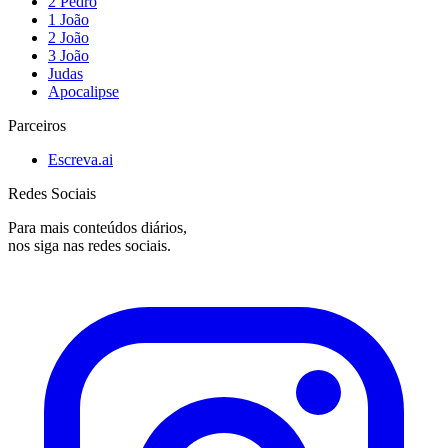
2 Pedro
1 João
2 João
3 João
Judas
Apocalipse
Parceiros
Escreva.ai
Redes Sociais
Para mais conteúdos diários,
nos siga nas redes sociais.