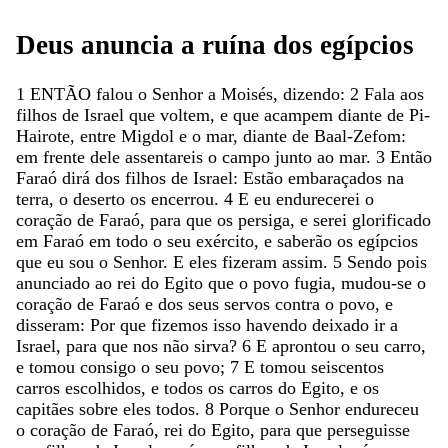
Deus
anuncia
a
ruína
dos
egípcios
1
ENTÃO
falou
o
Senhor
a
Moisés
,
dizendo
:
2
Fala
aos
filhos
de
Israel
que
voltem
,
e
que
acampem
diante
de
Pi-
Hairote
,
entre
Migdol
e
o
mar
,
diante
de
Baal-Zefom
:
em
frente
dele
assentareis
o
campo
junto
ao
mar
.
3
Então
Faraó
dirá
dos
filhos
de
Israel
:
Estão
embaraçados
na
terra
,
o
deserto
os
encerrou
.
4
E
eu
endurecerei
o
coração
de
Faraó
,
para
que
os
persiga
,
e
serei
glorificado
em
Faraó
em
todo
o
seu
exército
,
e
saberão
os
egípcios
que
eu
sou
o
Senhor
.
E
eles
fizeram
assim
.
5
Sendo
pois
anunciado
ao
rei
do
Egito
que
o
povo
fugia
,
mudou-se
o
coração
de
Faraó
e
dos
seus
servos
contra
o
povo
,
e
disseram
:
Por
que
fizemos
isso
havendo
deixado
ir
a
Israel
,
para
que
nos
não
sirva
?
6
E
aprontou
o
seu
carro
,
e
tomou
consigo
o
seu
povo
;
7
E
tomou
seiscentos
carros
escolhidos
,
e
todos
os
carros
do
Egito
,
e
os
capitães
sobre
eles
todos
.
8
Porque
o
Senhor
endureceu
o
coração
de
Faraó
,
rei
do
Egito
,
para
que
perseguisse