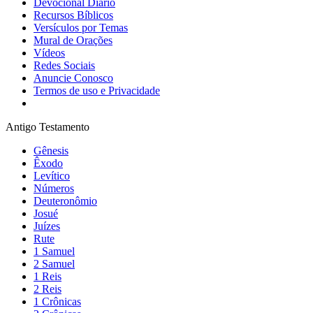
Devocional Diário
Recursos Bíblicos
Versículos por Temas
Mural de Orações
Vídeos
Redes Sociais
Anuncie Conosco
Termos de uso e Privacidade
Antigo Testamento
Gênesis
Êxodo
Levítico
Números
Deuteronômio
Josué
Juízes
Rute
1 Samuel
2 Samuel
1 Reis
2 Reis
1 Crônicas