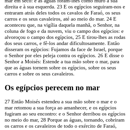
mar
em
seco
:
e
as
águas
foram-
lhes
como
muro
à
sua
direita
e
à
sua
esquerda
.
23
E
os
egípcios
seguiram-nos
e
entraram
atrás
deles
todos
os
cavalos
de
Faraó
,
os
seus
carros
e
os
seus
cavaleiros
,
até
ao
meio
do
mar
.
24
E
aconteceu
que
,
na
vigília
daquela
manhã
,
o
Senhor
,
na
coluna
de
fogo
e
da
nuvem
,
viu
o
campo
dos
egípcios
:
e
alvoroçou
o
campo
dos
egípcios
,
25
E
tirou-lhes
as
rodas
dos
seus
carros
,
e
fê-los
andar
dificultosamente
.
Então
disseram
os
egípcios
:
Fujamos
da
face
de
Israel
,
porque
o
Senhor
por
eles
peleja
contra
os
egípcios
.
26
E
disse
o
Senhor
a
Moisés
:
Estende
a
tua
mão
sobre
o
mar
,
para
que
as
águas
tornem
sobre
os
egípcios
,
sobre
os
seus
carros
e
sobre
os
seus
cavaleiros
.
Os
egípcios
perecem
no
mar
27
Então
Moisés
estendeu
a
sua
mão
sobre
o
mar
e
o
mar
retomou
a
sua
força
ao
amanhecer
,
e
os
egípcios
fugiram
ao
seu
encontro
:
e
o
Senhor
derribou
os
egípcios
no
meio
do
mar
,
28
Porque
as
águas
,
tornando
,
cobriram
os
carros
e
os
cavaleiros
de
todo
o
exército
de
Faraó
,