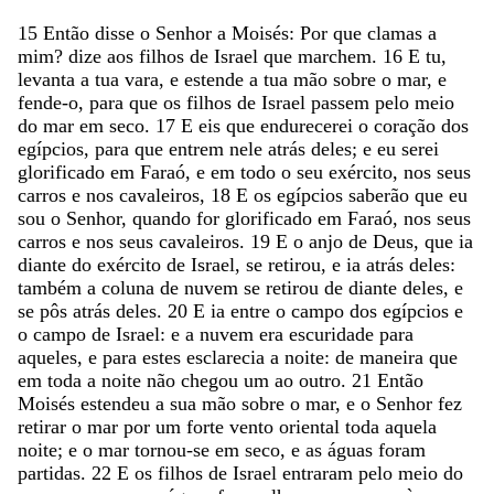
15
Então
disse
o
Senhor
a
Moisés
:
Por
que
clamas
a
mim
?
dize
aos
filhos
de
Israel
que
marchem
.
16
E
tu
,
levanta
a
tua
vara
,
e
estende
a
tua
mão
sobre
o
mar
,
e
fende-o
,
para
que
os
filhos
de
Israel
passem
pelo
meio
do
mar
em
seco
.
17
E
eis
que
endurecerei
o
coração
dos
egípcios
,
para
que
entrem
nele
atrás
deles
;
e
eu
serei
glorificado
em
Faraó
,
e
em
todo
o
seu
exército
,
nos
seus
carros
e
nos
cavaleiros
,
18
E
os
egípcios
saberão
que
eu
sou
o
Senhor
,
quando
for
glorificado
em
Faraó
,
nos
seus
carros
e
nos
seus
cavaleiros
.
19
E
o
anjo
de
Deus
,
que
ia
diante
do
exército
de
Israel
,
se
retirou
,
e
ia
atrás
deles
:
também
a
coluna
de
nuvem
se
retirou
de
diante
deles
,
e
se
pôs
atrás
deles
.
20
E
ia
entre
o
campo
dos
egípcios
e
o
campo
de
Israel
:
e
a
nuvem
era
escuridade
para
aqueles
,
e
para
estes
esclarecia
a
noite
:
de
maneira
que
em
toda
a
noite
não
chegou
um
ao
outro
.
21
Então
Moisés
estendeu
a
sua
mão
sobre
o
mar
,
e
o
Senhor
fez
retirar
o
mar
por
um
forte
vento
oriental
toda
aquela
noite
;
e
o
mar
tornou-se
em
seco
,
e
as
águas
foram
partidas
.
22
E
os
filhos
de
Israel
entraram
pelo
meio
do