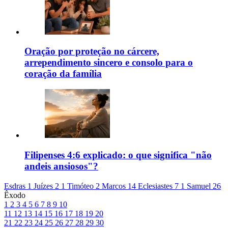
Oração por proteção no cárcere,
arrependimento sincero e consolo para o
coração da família
Filipenses 4:6 explicado: o que significa "não
andeis ansiosos"?
Esdras 1
Juízes 2
1 Timóteo 2
Marcos 14
Eclesiastes 7
1 Samuel 26
Êxodo
1
2
3
4
5
6
7
8
9
10
11
12
13
14
15
16
17
18
19
20
21
22
23
24
25
26
27
28
29
30