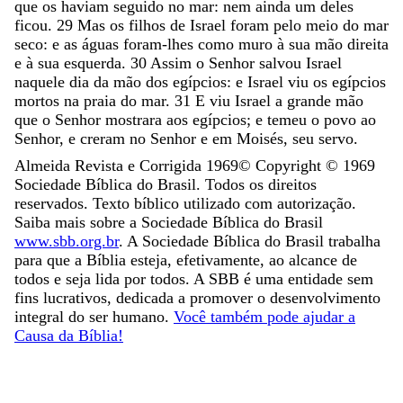
que
os
haviam
seguido
no
mar
:
nem
ainda
um
deles
ficou
.
29
Mas
os
filhos
de
Israel
foram
pelo
meio
do
mar
seco
:
e
as
águas
foram-lhes
como
muro
à
sua
mão
direita
e
à
sua
esquerda
.
30
Assim
o
Senhor
salvou
Israel
naquele
dia
da
mão
dos
egípcios
:
e
Israel
viu
os
egípcios
mortos
na
praia
do
mar
.
31
E
viu
Israel
a
grande
mão
que
o
Senhor
mostrara
aos
egípcios
;
e
temeu
o
povo
ao
Senhor
,
e
creram
no
Senhor
e
em
Moisés
,
seu
servo
.
Almeida Revista e Corrigida 1969
© Copyright ©
1969
Sociedade Bíblica do Brasil. Todos os direitos
reservados. Texto bíblico utilizado com autorização.
Saiba mais sobre a Sociedade Bíblica do Brasil
www.sbb.org.br
. A Sociedade Bíblica do Brasil trabalha
para que a Bíblia esteja, efetivamente, ao alcance de
todos e seja lida por todos. A SBB é uma entidade sem
fins lucrativos, dedicada a promover o desenvolvimento
integral do ser humano.
Você também pode ajudar a
Causa da Bíblia!