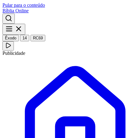
Pular para o conteúdo
Bíblia Online
Êxodo
14
RC69
Publicidade